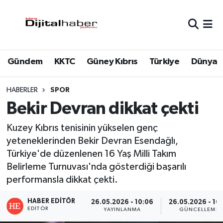
Hava Durumu
Gündem
KKTC
Güney Kıbrıs
Türkiye
Dünya
Trafik Durumu
Süper Lig Puan Durumu ve Fikstür
HABERLER
SPOR
Bekir Devran dikkat çekti
Tüm Manşetler
Kuzey Kıbrıs tenisinin yükselen genç
Son Dakika Haberleri
yeteneklerinden Bekir Devran Esendağlı,
Türkiye'de düzenlenen 16 Yaş Milli Takım
Haber Arşivi
Belirleme Turnuvası'nda gösterdiği başarılı
performansla dikkat çekti.
HABER EDITÖR
26.05.2026 - 10:06
26.05.2026 - 10:
EDITÖR
YAYINLANMA
GÜNCELLEME