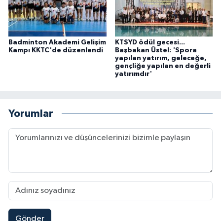
Badminton Akademi Gelişim
KTSYD ödül gecesi...
Kampı KKTC'de düzenlendi
Başbakan Üstel: 'Spora
yapılan yatırım, geleceğe,
gençliğe yapılan en değerli
yatırımdır'
Yorumlar
Gönder