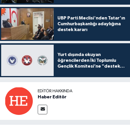
UBP Parti Meclisi'nden Tatar'ın
Cumhurbaşkanlığı adaylığına
destek kararı
Yurt dışında okuyan
öğrencilerden İki Toplumlu
Gençlik Komitesi’ne "destek
ve katkı" açıklaması
EDITÖR HAKKINDA
Haber Editör