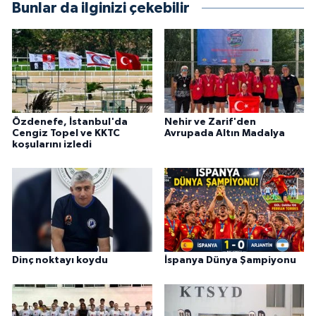
Bunlar da ilginizi çekebilir
Özdenefe, İstanbul'da
Nehir ve Zarif'den
Cengiz Topel ve KKTC
Avrupada Altın Madalya
koşularını izledi
Dinç noktayı koydu
İspanya Dünya Şampiyonu