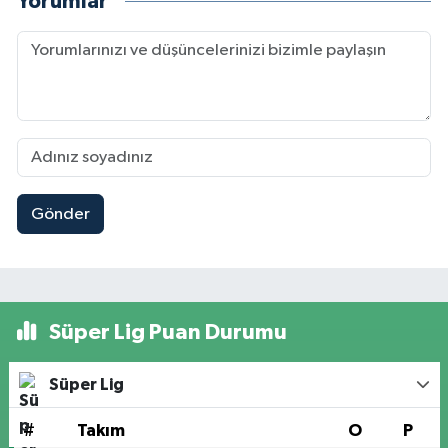
Yorumlar
Gönder
Süper Lig Puan Durumu
Süper Lig
#
Takım
O
P