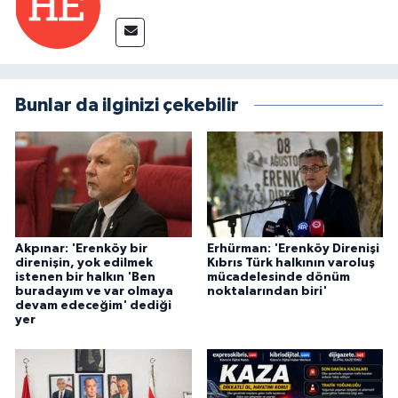
Bunlar da ilginizi çekebilir
Akpınar: 'Erenköy bir
Erhürman: 'Erenköy Direnişi
direnişin, yok edilmek
Kıbrıs Türk halkının varoluş
istenen bir halkın 'Ben
mücadelesinde dönüm
buradayım ve var olmaya
noktalarından biri'
devam edeceğim' dediği
yer