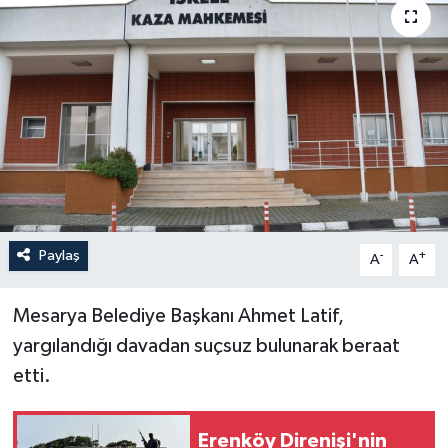
Paylaş
-
+
A
A
Mesarya Belediye Başkanı Ahmet Latif,
yargılandığı davadan suçsuz bulunarak beraat
etti.
Erenköy Direnişi'nin