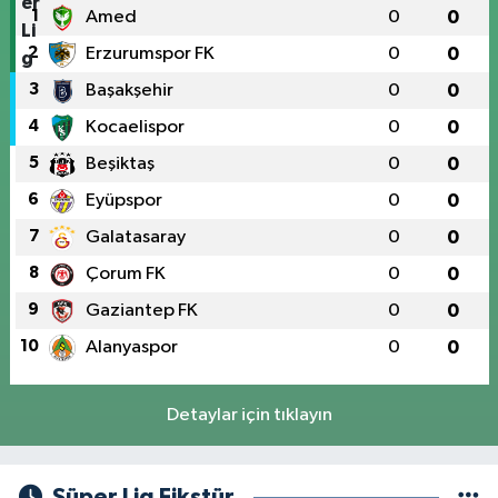
1
Amed
0
0
2
Erzurumspor FK
0
0
3
Başakşehir
0
0
4
Kocaelispor
0
0
5
Beşiktaş
0
0
6
Eyüpspor
0
0
7
Galatasaray
0
0
8
Çorum FK
0
0
9
Gaziantep FK
0
0
10
Alanyaspor
0
0
Detaylar için tıklayın
Süper Lig Fikstür