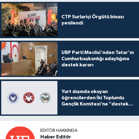
CTP Surlariçi Örgütü binası
yenilendi
UBP Parti Meclisi'nden Tatar'ın
Cumhurbaşkanlığı adaylığına
destek kararı
Yurt dışında okuyan
öğrencilerden İki Toplumlu
Gençlik Komitesi’ne "destek
ve katkı" açıklaması
EDITÖR HAKKINDA
Haber Editör