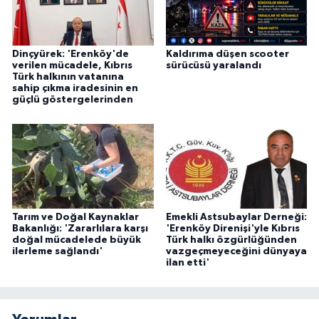
Dinçyürek: 'Erenköy'de
Kaldırıma düşen scooter
verilen mücadele, Kıbrıs
sürücüsü yaralandı
Türk halkının vatanına
sahip çıkma iradesinin en
güçlü göstergelerinden
Tarım ve Doğal Kaynaklar
Emekli Astsubaylar Derneği:
Bakanlığı: 'Zararlılara karşı
'Erenköy Direnişi'yle Kıbrıs
doğal mücadelede büyük
Türk halkı özgürlüğünden
ilerleme sağlandı'
vazgeçmeyeceğini dünyaya
ilan etti'