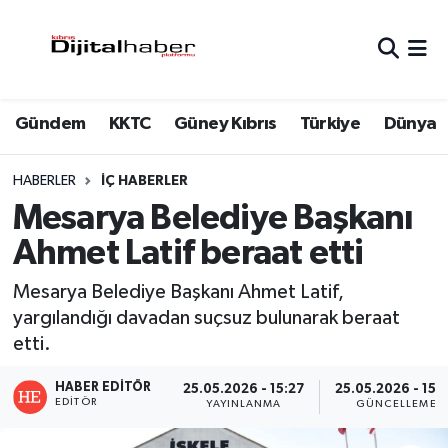
Hava Durumu
Gündem
KKTC
Güney Kıbrıs
Türkiye
Dünya
Trafik Durumu
Süper Lig Puan Durumu ve Fikstür
HABERLER
İÇ HABERLER
Mesarya Belediye Başkanı
Tüm Manşetler
Ahmet Latif beraat etti
Son Dakika Haberleri
Mesarya Belediye Başkanı Ahmet Latif,
yargılandığı davadan suçsuz bulunarak beraat
Haber Arşivi
etti.
HABER EDITÖR
25.05.2026 - 15:27
25.05.2026 - 15:
EDITÖR
YAYINLANMA
GÜNCELLEME