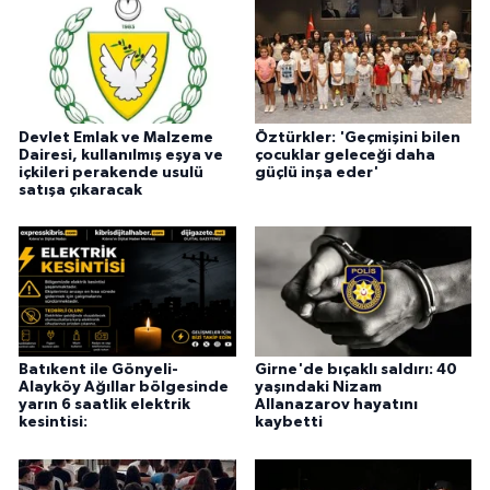
Devlet Emlak ve Malzeme
Öztürkler: 'Geçmişini bilen
Dairesi, kullanılmış eşya ve
çocuklar geleceği daha
içkileri perakende usulü
güçlü inşa eder'
satışa çıkaracak
Batıkent ile Gönyeli-
Girne'de bıçaklı saldırı: 40
Alayköy Ağıllar bölgesinde
yaşındaki Nizam
yarın 6 saatlik elektrik
Allanazarov hayatını
kesintisi:
kaybetti