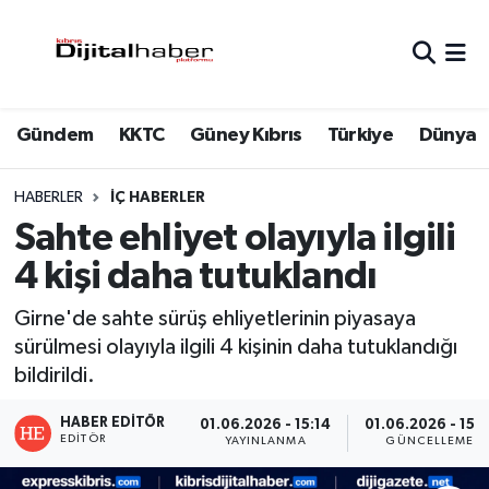
Hava Durumu
Gündem
KKTC
Güney Kıbrıs
Türkiye
Dünya
Trafik Durumu
Süper Lig Puan Durumu ve Fikstür
HABERLER
İÇ HABERLER
Sahte ehliyet olayıyla ilgili
Tüm Manşetler
4 kişi daha tutuklandı
Son Dakika Haberleri
Girne'de sahte sürüş ehliyetlerinin piyasaya
sürülmesi olayıyla ilgili 4 kişinin daha tutuklandığı
Haber Arşivi
bildirildi.
HABER EDITÖR
01.06.2026 - 15:14
01.06.2026 - 15:1
EDITÖR
YAYINLANMA
GÜNCELLEME