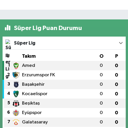
Süper Lig Puan Durumu
Süper Lig
#
Takım
O
P
1
Amed
0
0
2
Erzurumspor FK
0
0
3
Başakşehir
0
0
4
Kocaelispor
0
0
5
Beşiktaş
0
0
6
Eyüpspor
0
0
7
Galatasaray
0
0