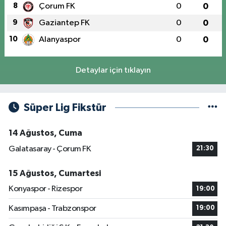
8
Çorum FK
0
0
9
Gaziantep FK
0
0
10
Alanyaspor
0
0
Detaylar için tıklayın
Süper Lig Fikstür
14 Ağustos, Cuma
Galatasaray - Çorum FK
21:30
15 Ağustos, Cumartesi
Konyaspor - Rizespor
19:00
Kasımpaşa - Trabzonspor
19:00