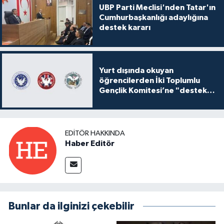
UBP Parti Meclisi'nden Tatar'ın
Cumhurbaşkanlığı adaylığına
destek kararı
Yurt dışında okuyan
öğrencilerden İki Toplumlu
Gençlik Komitesi’ne "destek
ve katkı" açıklaması
EDITÖR HAKKINDA
Haber Editör
Bunlar da ilginizi çekebilir