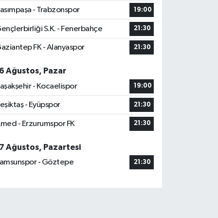
asımpaşa - Trabzonspor
19:00
ençlerbirliği S.K. - Fenerbahçe
21:30
aziantep FK - Alanyaspor
21:30
6 Ağustos, Pazar
aşakşehir - Kocaelispor
19:00
eşiktaş - Eyüpspor
21:30
med - Erzurumspor FK
21:30
7 Ağustos, Pazartesi
amsunspor - Göztepe
21:30