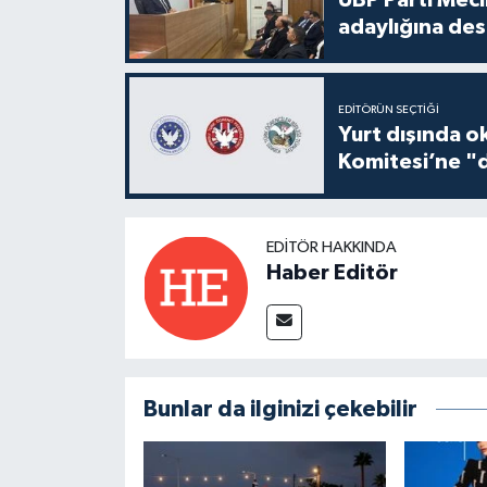
adaylığına des
EDITÖRÜN SEÇTIĞI
Yurt dışında o
Komitesi’ne "d
EDITÖR HAKKINDA
Haber Editör
Bunlar da ilginizi çekebilir