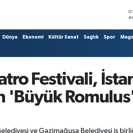
B
6
D
4
E
5
Dünya
Ekonomi
Kültür Sanat
Sağlık
Spor
Maga
S
6
G
6
B
1
atro Festivali, İst
n 'Büyük Romulus
Belediyesi ve Gazimağusa Belediyesi iş bir