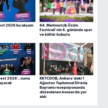
est 2026 bu akşam
64. Mehmetçik Üzüm
Festivali'nin 6. gününde spor
ve kültür buluştu
Fest 2026', cuma
KKTCDOB, Ankara'daki 1
ayacak
Ağustos Toplumsal Direniş
Bayramı resepsiyonunda
düzenlenen konserde yer
aldı