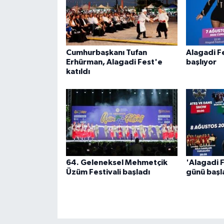
Cumhurbaşkanı Tufan
Alagadi F
Erhürman, Alagadi Fest'e
başlıyor
katıldı
64. Geleneksel Mehmetçik
'Alagadi 
Üzüm Festivali başladı
günü başl