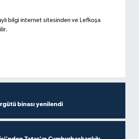
ylı bilgi internet sitesinden ve Lefkoşa
ir.
Örgütü binası yenilendi
isi'nden Tatar'ın Cumhurbaşkanlığı