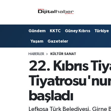
Hava Durumu
Gündem
KKTC
Güney Kıbrıs
Türkiye
Trafik Durumu
Yaşam
Gazeteler
Süper Lig Puan Durumu ve Fikstür
HABERLER
KÜLTÜR SANAT
Tüm Manşetler
22. Kıbrıs Tiy
Son Dakika Haberleri
Tiyatrosu'nu
Haber Arşivi
başladı
Lefkoşa Türk Belediyesi, Girne 