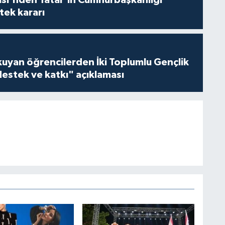
tek kararı
kuyan öğrencilerden İki Toplumlu Gençlik
estek ve katkı" açıklaması