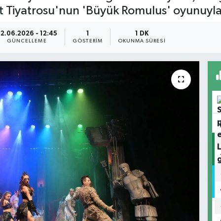
let Tiyatrosu'nun 'Büyük Romulus' oyunuyla
2.06.2026 - 12:45
1
1 DK
GÜNCELLEME
GÖSTERIM
OKUNMA SÜRESI