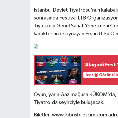
İstanbul Devlet Tiyatrosu'nun kalabalı
sonrasında Festival LTB Organizasyon
Tiyatrosu Genel Sanat Yönetmeni Cem 
karakterini de oynayan Erşan Utku Öl
'Alagadi Fest
İçeriği Görüntül
Oyun, yarın Gazimağusa KÜKOM'da, 5
Tiyatro'da seyirciyle buluşacak.
Biletler, www.kibrisbiletcim.com adr