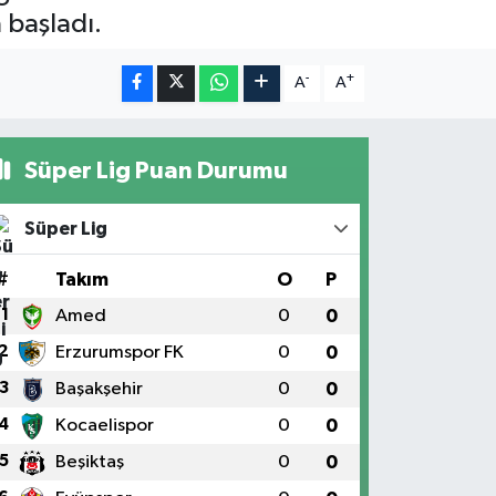
 başladı.
-
+
A
A
Süper Lig Puan Durumu
Süper Lig
#
Takım
O
P
1
Amed
0
0
2
Erzurumspor FK
0
0
3
Başakşehir
0
0
4
Kocaelispor
0
0
5
Beşiktaş
0
0