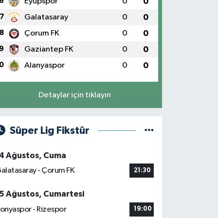
6
Eyüpspor
0
0
7
Galatasaray
0
0
8
Çorum FK
0
0
9
Gaziantep FK
0
0
0
Alanyaspor
0
0
Detaylar için tıklayın
Süper Lig Fikstür
4 Ağustos, Cuma
alatasaray - Çorum FK
21:30
5 Ağustos, Cumartesi
onyaspor - Rizespor
19:00