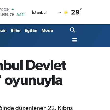
ITCOIN
4.959,79
%1.11
°
29
OLAR
İstanbul
7,7436
%0.18
URO
5,2510
%0.32
zin
Bilim
Eğitim
Moda
TERLİN
4,4811
%0.38
RAM ALTIN
660.55
%0.03
İST100
3.779
%-14
anbul Devlet
' oyunuyla
liğinde düzenlenen 22. Kıbrıs