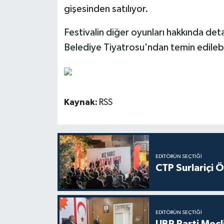
gişesinden satılıyor.
Festivalin diğer oyunları hakkında deta
Belediye Tiyatrosu'ndan temin edilebil
Kaynak:
RSS
EDITÖRÜN SEÇTIĞI
CTP Surlariçi 
EDITÖRÜN SEÇTIĞI
UBP Parti Mecl