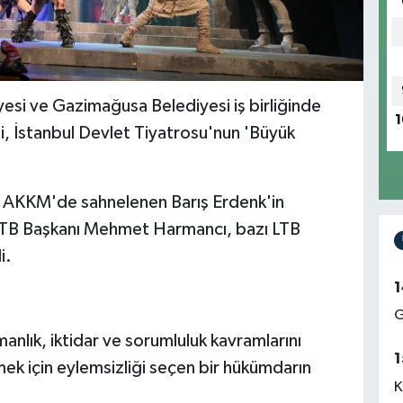
yesi ve Gazimağusa Belediyesi iş birliğinde
1
i, İstanbul Devlet Tiyatrosu'nun 'Büyük
Ü AKKM'de sahnelenen Barış Erdenk'in
LTB Başkanı Mehmet Harmancı, bazı LTB
i.
1
G
nlık, iktidar ve sorumluluk kavramlarını
1
ek için eylemsizliği seçen bir hükümdarın
K