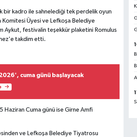
K
k bir kadro ile sahnelediği tek perdelik oyun
G
 Komitesi Üyesi ve Lefkoşa Belediye
Aykut, festivalin teşekkür plaketini Romulus
G
mez'e takdim etti.
1
B
B
 2026', cuma günü başlayacak
A
e
1
S
 Haziran Cuma günü ise Girne Amfi
esinden ve Lefkoşa Belediye Tiyatrosu