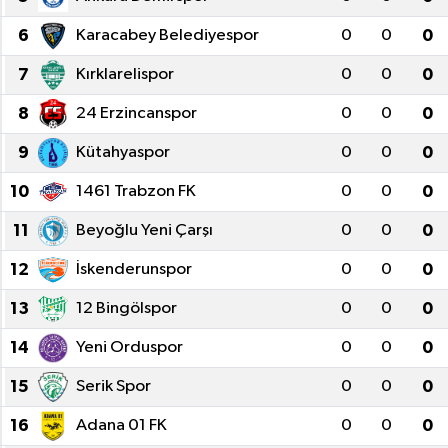
6
Karacabey Belediyespor
0
0
0
7
Kırklarelispor
0
0
0
8
24 Erzincanspor
0
0
0
9
Kütahyaspor
0
0
0
10
1461 Trabzon FK
0
0
0
11
Beyoğlu Yeni Çarşı
0
0
0
12
İskenderunspor
0
0
0
13
12 Bingölspor
0
0
0
14
Yeni Orduspor
0
0
0
15
Serik Spor
0
0
0
16
Adana 01 FK
0
0
0