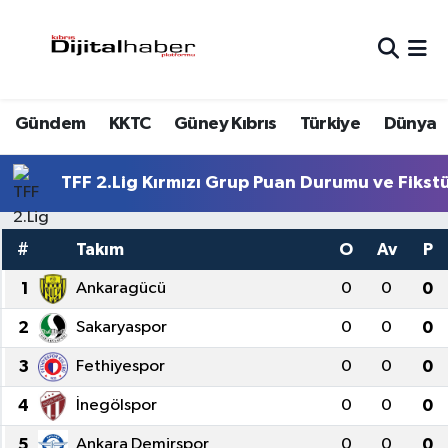
Hava Durumu
Gündem
KKTC
Güney Kıbrıs
Türkiye
Dünya
Trafik Durumu
Süper Lig Puan Durumu ve Fikstür
TFF 2.Lig Kırmızı Grup Puan Durumu ve Fikst
Tüm Manşetler
#
Takım
O
Av
P
Son Dakika Haberleri
1
Ankaragücü
0
0
0
2
Sakaryaspor
0
0
0
Haber Arşivi
3
Fethiyespor
0
0
0
4
İnegölspor
0
0
0
5
Ankara Demirspor
0
0
0