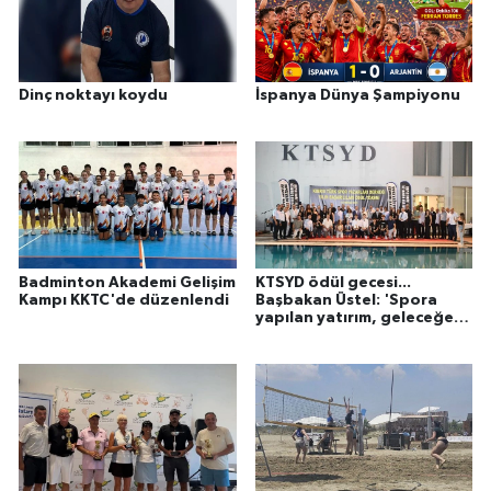
Dinç noktayı koydu
İspanya Dünya Şampiyonu
Badminton Akademi Gelişim
KTSYD ödül gecesi...
Kampı KKTC'de düzenlendi
Başbakan Üstel: 'Spora
yapılan yatırım, geleceğe,
gençliğe yapılan en değerli
yatırımdır'