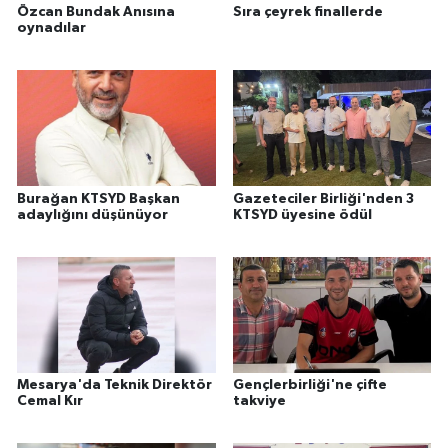
Özcan Bundak Anısına
Sıra çeyrek finallerde
oynadılar
Burağan KTSYD Başkan
Gazeteciler Birliği'nden 3
adaylığını düşünüyor
KTSYD üyesine ödül
Mesarya'da Teknik Direktör
Gençlerbirliği'ne çifte
Cemal Kır
takviye