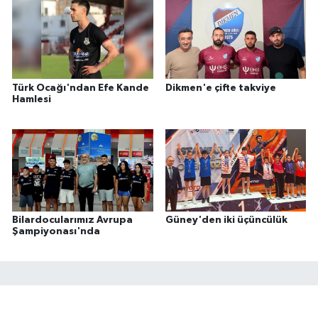
Türk Ocağı'ndan Efe Kande
Dikmen'e çifte takviye
Hamlesi
Bilardocularımız Avrupa
Güney'den iki üçüncülük
Şampiyonası'nda