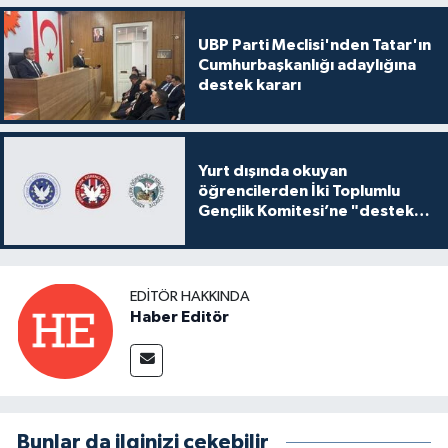
UBP Parti Meclisi'nden Tatar'ın
Cumhurbaşkanlığı adaylığına
destek kararı
Yurt dışında okuyan
öğrencilerden İki Toplumlu
Gençlik Komitesi’ne "destek
ve katkı" açıklaması
EDITÖR HAKKINDA
Haber Editör
Bunlar da ilginizi çekebilir