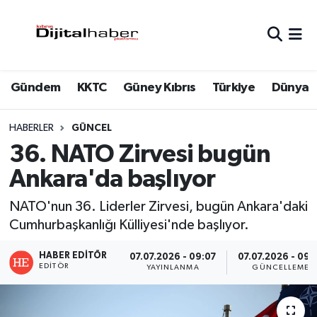
Hava Durumu
Gündem
KKTC
Güney Kıbrıs
Türkiye
Dünya
Trafik Durumu
Süper Lig Puan Durumu ve Fikstür
HABERLER
GÜNCEL
36. NATO Zirvesi bugün
Tüm Manşetler
Ankara'da başlıyor
Son Dakika Haberleri
NATO'nun 36. Liderler Zirvesi, bugün Ankara'daki
Cumhurbaşkanlığı Külliyesi'nde başlıyor.
Haber Arşivi
HABER EDITÖR
07.07.2026 - 09:07
07.07.2026 - 09:
EDITÖR
YAYINLANMA
GÜNCELLEME