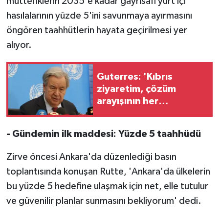
müttefiklerin 2035'e kadar gayrisafi yurt içi
hasılalarının yüzde 5'ini savunmaya ayırmasını
öngören taahhütlerin hayata geçirilmesi yer
alıyor.
Guterres: 'Kıbrıs
ziyaretim, çözüm
arayışının her
zamankinden daha acil
olduğunu gösterdi'
- Gündemin ilk maddesi: Yüzde 5 taahhüdü
Zirve öncesi Ankara'da düzenlediği basın
toplantısında konuşan Rutte, 'Ankara'da ülkelerin
bu yüzde 5 hedefine ulaşmak için net, elle tutulur
ve güvenilir planlar sunmasını bekliyorum' dedi.