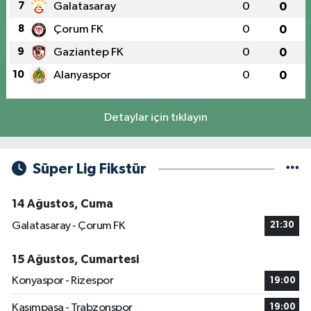
7
Galatasaray
0
0
8
Çorum FK
0
0
9
Gaziantep FK
0
0
10
Alanyaspor
0
0
Detaylar için tıklayın
Süper Lig Fikstür
14 Ağustos, Cuma
Galatasaray - Çorum FK
21:30
15 Ağustos, Cumartesi
Konyaspor - Rizespor
19:00
Kasımpaşa - Trabzonspor
19:00