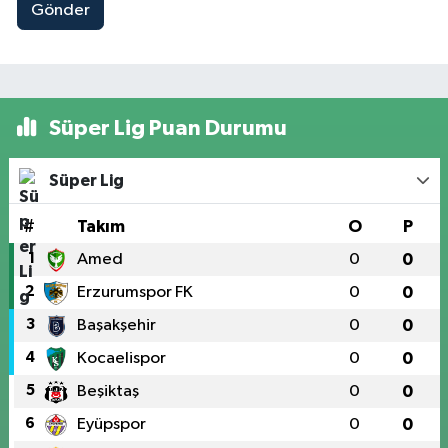
Gönder
Süper Lig Puan Durumu
Süper Lig
#
Takım
O
P
1
Amed
0
0
2
Erzurumspor FK
0
0
3
Başakşehir
0
0
4
Kocaelispor
0
0
5
Beşiktaş
0
0
6
Eyüpspor
0
0