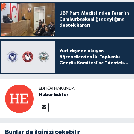
UBP Parti Meclisi'nden Tatar'ın
Cumhurbaşkanlığı adaylığına
destek kararı
Yurt dışında okuyan
öğrencilerden İki Toplumlu
Gençlik Komitesi’ne "destek
ve katkı" açıklaması
EDITÖR HAKKINDA
Haber Editör
Bunlar da ilginizi çekebilir