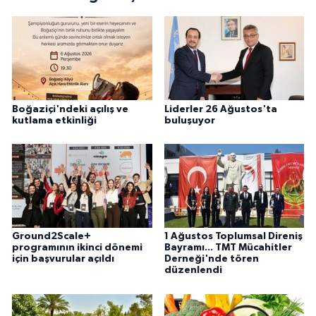
Boğaziçi'ndeki açılış ve
Liderler 26 Ağustos'ta
kutlama etkinliği
buluşuyor
Ground2Scale+
1 Ağustos Toplumsal Direniş
programının ikinci dönemi
Bayramı... TMT Mücahitler
için başvurular açıldı
Derneği'nde tören
düzenlendi