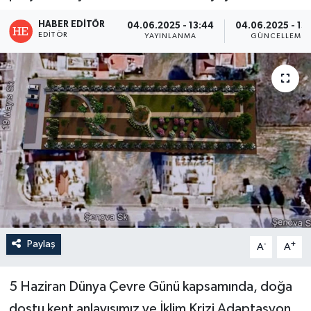
HABER EDITÖR
04.06.2025 - 13:44
04.06.2025 - 13
EDITÖR
YAYINLANMA
GÜNCELLEME
Paylaş
-
+
A
A
5 Haziran Dünya Çevre Günü kapsamında, doğa
dostu kent anlayışımız ve İklim Krizi Adaptasyon