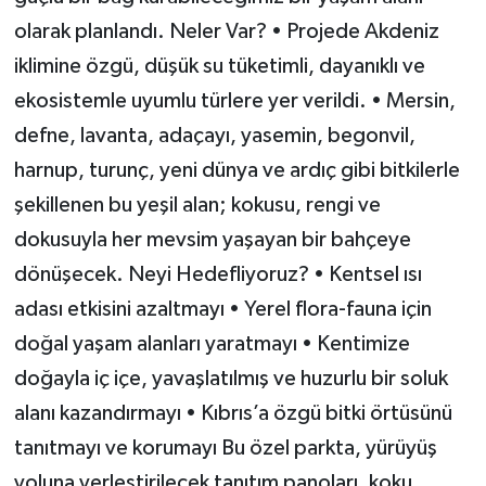
olarak planlandı. Neler Var? •⁠ ⁠Projede Akdeniz
iklimine özgü, düşük su tüketimli, dayanıklı ve
ekosistemle uyumlu türlere yer verildi. •⁠ ⁠Mersin,
defne, lavanta, adaçayı, yasemin, begonvil,
harnup, turunç, yeni dünya ve ardıç gibi bitkilerle
şekillenen bu yeşil alan; kokusu, rengi ve
dokusuyla her mevsim yaşayan bir bahçeye
dönüşecek. Neyi Hedefliyoruz? •⁠ ⁠Kentsel ısı
adası etkisini azaltmayı •⁠ ⁠Yerel flora-fauna için
doğal yaşam alanları yaratmayı •⁠ ⁠Kentimize
doğayla iç içe, yavaşlatılmış ve huzurlu bir soluk
alanı kazandırmayı •⁠ ⁠Kıbrıs’a özgü bitki örtüsünü
tanıtmayı ve korumayı Bu özel parkta, yürüyüş
yoluna yerleştirilecek tanıtım panoları, koku