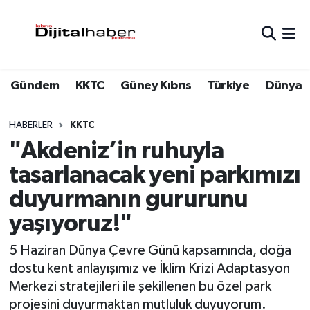
Hava Durumu
Gündem
KKTC
Güney Kıbrıs
Türkiye
Dünya
Trafik Durumu
Süper Lig Puan Durumu ve Fikstür
HABERLER
KKTC
"Akdeniz’in ruhuyla
Tüm Manşetler
tasarlanacak yeni parkımızı
duyurmanın gururunu
Son Dakika Haberleri
yaşıyoruz!"
Haber Arşivi
5 Haziran Dünya Çevre Günü kapsamında, doğa
dostu kent anlayışımız ve İklim Krizi Adaptasyon
Merkezi stratejileri ile şekillenen bu özel park
projesini duyurmaktan mutluluk duyuyorum.