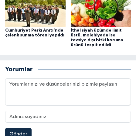
Cumhuriyet Parkı Anıtı'nda
İthal siyah üzümde limit
çelenk sunma töreni yapıldı
üstü, molehiyada ise
tavsiye dışı bitki koruma
ürünü tespit edildi
Yorumlar
Gönder