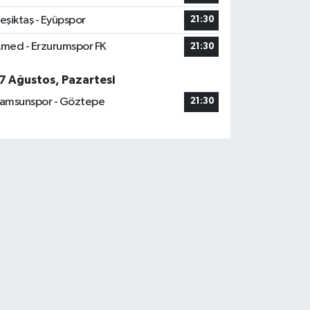
eşiktaş - Eyüpspor
21:30
med - Erzurumspor FK
21:30
7 Ağustos, Pazartesi
amsunspor - Göztepe
21:30