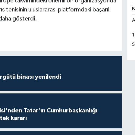
urope takvimindeki önemli bir organizasyonda
B
ıs tenisinin uluslararası platformdaki başarılı
 daha gösterdi.
A
1
S
Örgütü binası yenilendi
isi'nden Tatar'ın Cumhurbaşkanlığı
tek kararı