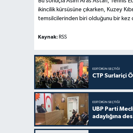
Bu sonuçla Asım Aras Astan, Tennis E
ikincilik kürsüsüne çıkarken, Kuzey Kıbr
temsilcilerinden biri olduğunu bir kez
Kaynak:
RSS
EDITÖRÜN SEÇTIĞI
CTP Surlariçi 
EDITÖRÜN SEÇTIĞI
UBP Parti Mecl
adaylığına des