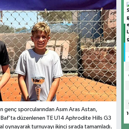
en genç sporcularından Asım Aras Astan,
1
 Baf'ta düzenlenen TE U14 Aphrodite Hills G3
nal oynayarak turnuvayı ikinci sırada tamamladı.