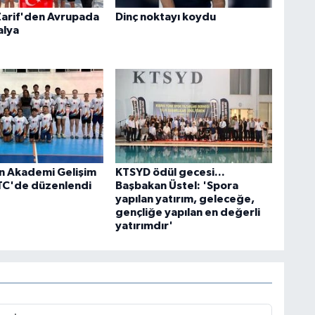
Zarif'den Avrupada
Dinç noktayı koydu
alya
n Akademi Gelişim
KTSYD ödül gecesi...
TC'de düzenlendi
Başbakan Üstel: 'Spora
yapılan yatırım, geleceğe,
gençliğe yapılan en değerli
yatırımdır'