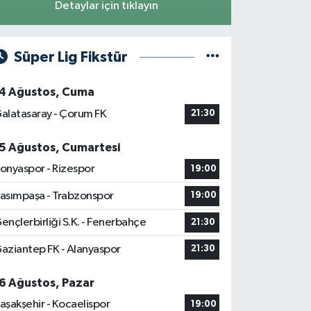
Detaylar için tıklayın
Süper Lig Fikstür
4 Ağustos, Cuma
alatasaray - Çorum FK
21:30
5 Ağustos, Cumartesi
onyaspor - Rizespor
19:00
asımpaşa - Trabzonspor
19:00
ençlerbirliği S.K. - Fenerbahçe
21:30
aziantep FK - Alanyaspor
21:30
6 Ağustos, Pazar
aşakşehir - Kocaelispor
19:00