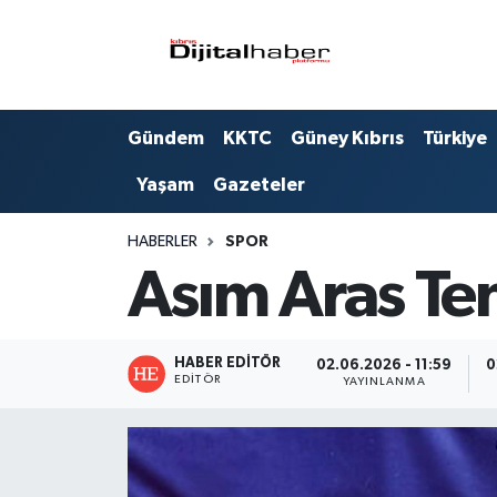
Hava Durumu
Gündem
KKTC
Güney Kıbrıs
Türkiye
Trafik Durumu
Yaşam
Gazeteler
Süper Lig Puan Durumu ve Fikstür
HABERLER
SPOR
Tüm Manşetler
Asım Aras Ten
Son Dakika Haberleri
HABER EDITÖR
Haber Arşivi
02.06.2026 - 11:59
0
EDITÖR
YAYINLANMA