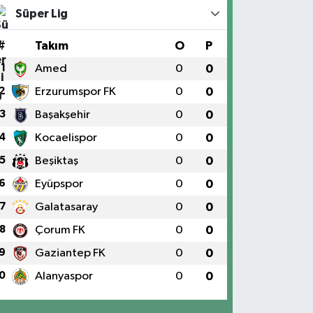
Süper Lig
#
Takım
O
P
1
Amed
0
0
2
Erzurumspor FK
0
0
3
Başakşehir
0
0
4
Kocaelispor
0
0
5
Beşiktaş
0
0
6
Eyüpspor
0
0
7
Galatasaray
0
0
8
Çorum FK
0
0
9
Gaziantep FK
0
0
0
Alanyaspor
0
0