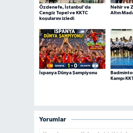
Özdenefe, İstanbul'da
Nehir ve 
Cengiz Topel ve KKTC
Altın Mad
koşularını izledi
İspanya Dünya Şampiyonu
Badminto
Kampı KK
Yorumlar