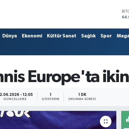
BIT
64.
DO
47,
EU
55,
Dünya
Ekonomi
Kültür Sanat
Sağlık
Spor
Maga
STE
64,
GRA
66
BİS
13.
nis Europe'ta ikin
2.06.2026 - 12:05
1
1 DK
GÜNCELLEME
GÖSTERIM
OKUNMA SÜRESI