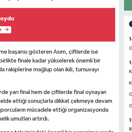
koydu
e
1
G
lme başarısı gösteren Asım, çiftlerde ise
rlikte finale kadar yükselerek önemli bir
1
a rakiplerine mağlup olan ikili, turnuvayı
K
K
 yarı final hem de çiftlerde final oynayan
G
 elde ettiği sonuçlarla dikkat çekmeye devam
G
n sporcuların mücadele ettiği organizasyonda
ik umutları artırdı.
1
B