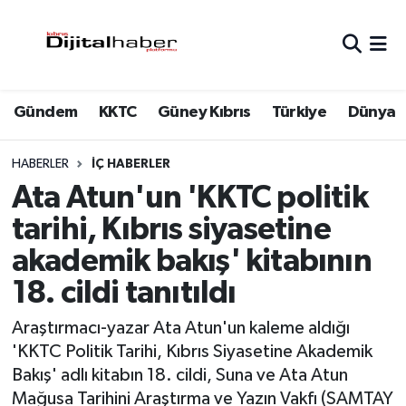
Hava Durumu
Gündem
KKTC
Güney Kıbrıs
Türkiye
Dünya
Trafik Durumu
Süper Lig Puan Durumu ve Fikstür
HABERLER
İÇ HABERLER
Ata Atun'un 'KKTC politik
Tüm Manşetler
tarihi, Kıbrıs siyasetine
akademik bakış' kitabının
Son Dakika Haberleri
18. cildi tanıtıldı
Haber Arşivi
Araştırmacı-yazar Ata Atun'un kaleme aldığı
'KKTC Politik Tarihi, Kıbrıs Siyasetine Akademik
Bakış' adlı kitabın 18. cildi, Suna ve Ata Atun
Mağusa Tarihini Araştırma ve Yazın Vakfı (SAMTAY