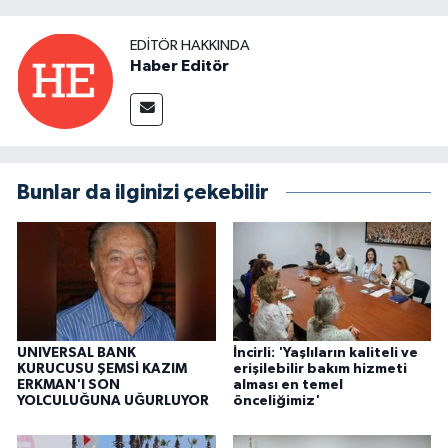
EDITÖR HAKKINDA
Haber Editör
Bunlar da ilginizi çekebilir
UNIVERSAL BANK
İncirli: 'Yaşlıların kaliteli ve
KURUCUSU ŞEMSİ KAZIM
erişilebilir bakım hizmeti
ERKMAN'I SON
alması en temel
YOLCULUĞUNA UĞURLUYOR
önceliğimiz'