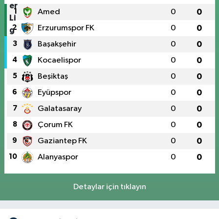
1
Amed
0
0
2
Erzurumspor FK
0
0
3
Başakşehir
0
0
4
Kocaelispor
0
0
5
Beşiktaş
0
0
6
Eyüpspor
0
0
7
Galatasaray
0
0
8
Çorum FK
0
0
9
Gaziantep FK
0
0
10
Alanyaspor
0
0
Detaylar için tıklayın