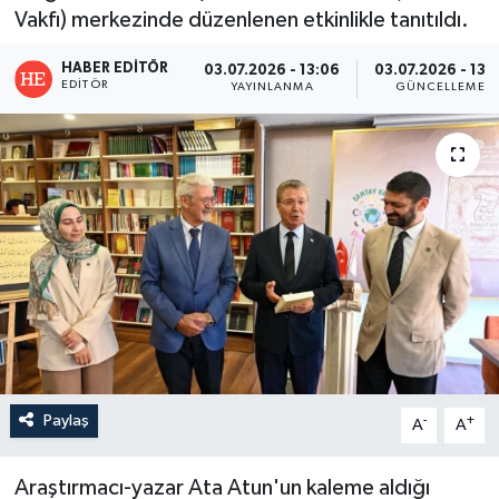
Vakfı) merkezinde düzenlenen etkinlikle tanıtıldı.
HABER EDITÖR
03.07.2026 - 13:06
03.07.2026 - 13:1
EDITÖR
YAYINLANMA
GÜNCELLEME
Paylaş
-
+
A
A
Araştırmacı-yazar Ata Atun'un kaleme aldığı