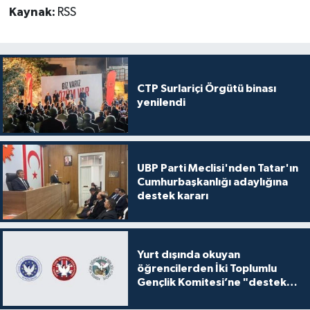
Kaynak:
RSS
CTP Surlariçi Örgütü binası
yenilendi
UBP Parti Meclisi'nden Tatar'ın
Cumhurbaşkanlığı adaylığına
destek kararı
Yurt dışında okuyan
öğrencilerden İki Toplumlu
Gençlik Komitesi’ne "destek
ve katkı" açıklaması