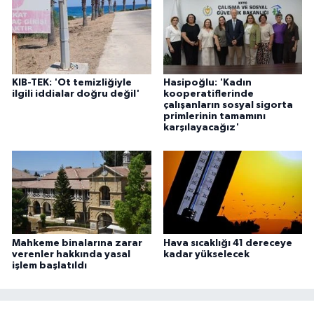
KIB-TEK: 'Ot temizliğiyle
Hasipoğlu: 'Kadın
ilgili iddialar doğru değil'
kooperatiflerinde
çalışanların sosyal sigorta
primlerinin tamamını
karşılayacağız'
Mahkeme binalarına zarar
Hava sıcaklığı 41 dereceye
verenler hakkında yasal
kadar yükselecek
işlem başlatıldı