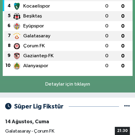
4
Kocaelispor
0
0
5
Beşiktaş
0
0
6
Eyüpspor
0
0
7
Galatasaray
0
0
8
Çorum FK
0
0
9
Gaziantep FK
0
0
10
Alanyaspor
0
0
Detaylar için tıklayın
Süper Lig Fikstür
14 Ağustos, Cuma
Galatasaray - Çorum FK
21:30