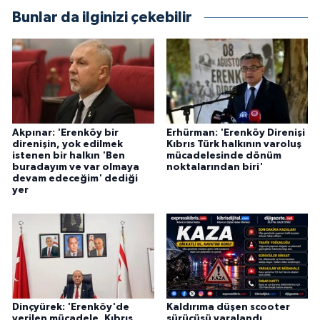
Bunlar da ilginizi çekebilir
Akpınar: 'Erenköy bir
Erhürman: 'Erenköy Direnişi
direnişin, yok edilmek
Kıbrıs Türk halkının varoluş
istenen bir halkın 'Ben
mücadelesinde dönüm
buradayım ve var olmaya
noktalarından biri'
devam edeceğim' dediği
yer
Dinçyürek: 'Erenköy'de
Kaldırıma düşen scooter
verilen mücadele, Kıbrıs
sürücüsü yaralandı