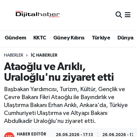
Hava Durumu
Gündem
KKTC
Güney Kıbrıs
Türkiye
Dünya
Trafik Durumu
Süper Lig Puan Durumu ve Fikstür
HABERLER
İÇ HABERLER
Ataoğlu ve Arıklı,
Tüm Manşetler
Uraloğlu'nu ziyaret etti
Son Dakika Haberleri
Başbakan Yardımcısı, Turizm, Kültür, Gençlik ve
Çevre Bakanı Fikri Ataoğlu ile Bayındırlık ve
Haber Arşivi
Ulaştırma Bakanı Erhan Arıklı, Ankara'da, Türkiye
Cumhuriyeti Ulaştırma ve Altyapı Bakanı
Abdulkadir Uraloğlu'nu ziyaret etti.
HABER EDITÖR
26.06.2026 - 17:13
26.06.2026 - 17: