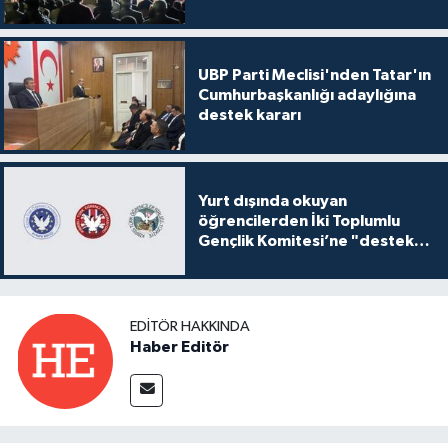
UBP Parti Meclisi'nden Tatar'ın
Cumhurbaşkanlığı adaylığına
destek kararı
Yurt dışında okuyan
öğrencilerden İki Toplumlu
Gençlik Komitesi’ne "destek
ve katkı" açıklaması
EDITÖR HAKKINDA
Haber Editör