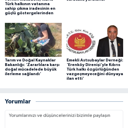
Türk halkının vatanına
sahip çıkma iradesinin en
güçlü göstergelerinden
Tarım ve Doğal Kaynaklar
Emekli Astsubaylar Derneği:
Bakanlığı: 'Zararlılara karşı
'Erenköy Direnişi'yle Kıbrıs
doğal mücadelede büyük
Türk halkı özgürlüğünden
ilerleme sağlandı'
vazgeçmeyeceğini dünyaya
ilan etti'
Yorumlar