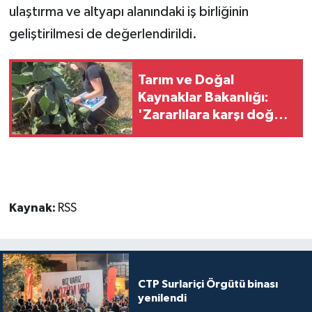
ulaştırma ve altyapı alanındaki iş birliğinin
geliştirilmesi de değerlendirildi.
Tarım ve Doğal
Kaynaklar Bakanlığı:
'Zararlılara karşı doğal
mücadelede büyük
ilerleme sağlandı'
Kaynak:
RSS
CTP Surlariçi Örgütü binası
yenilendi