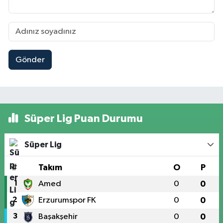
Gönder
Süper Lig Puan Durumu
Süper Lig
#
Takım
O
P
1
Amed
0
0
2
Erzurumspor FK
0
0
3
Başakşehir
0
0