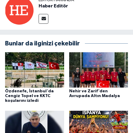
Haber Editör
Bunlar da ilginizi çekebilir
Özdenefe, İstanbul'da
Nehir ve Zarif'den
Cengiz Topel ve KKTC
Avrupada Altın Madalya
koşularını izledi