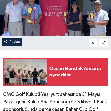
Paylaş
-
+
A
A
Özcan Bundak Anısına
oynadılar
CMC Golf Kulübü Yeşilyurt sahasında 31 Mayıs
Pazar günü Kulüp Ana Sponsoru Creditwest Bank
sponsorluğunda gerçekleşen Bahar Cup Golf