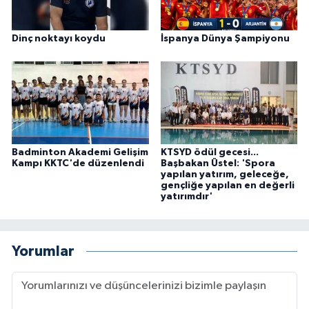
Dinç noktayı koydu
İspanya Dünya Şampiyonu
Badminton Akademi Gelişim
KTSYD ödül gecesi...
Kampı KKTC'de düzenlendi
Başbakan Üstel: 'Spora
yapılan yatırım, geleceğe,
gençliğe yapılan en değerli
yatırımdır'
Yorumlar