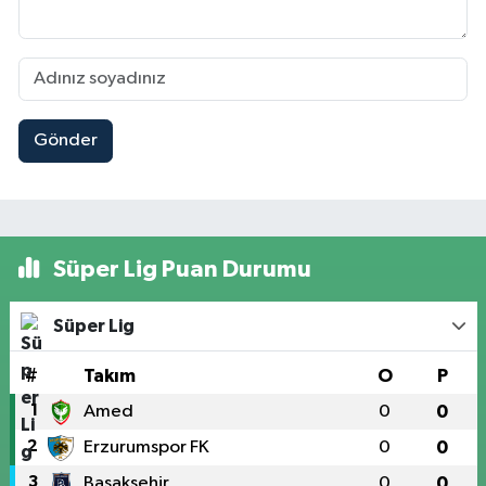
Gönder
Süper Lig Puan Durumu
Süper Lig
#
Takım
O
P
1
Amed
0
0
2
Erzurumspor FK
0
0
3
Başakşehir
0
0