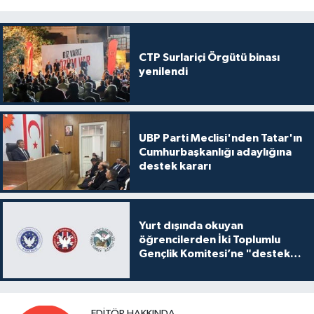
CTP Surlariçi Örgütü binası
yenilendi
UBP Parti Meclisi'nden Tatar'ın
Cumhurbaşkanlığı adaylığına
destek kararı
Yurt dışında okuyan
öğrencilerden İki Toplumlu
Gençlik Komitesi’ne "destek
ve katkı" açıklaması
EDITÖR HAKKINDA