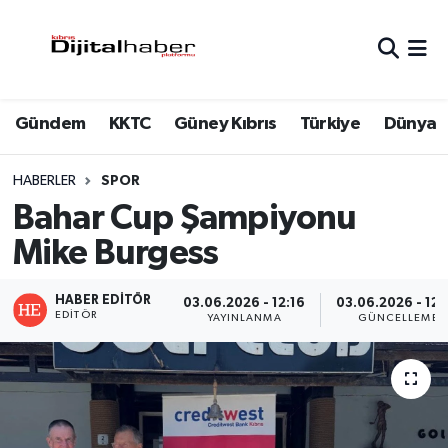
Hava Durumu
Gündem
KKTC
Güney Kıbrıs
Türkiye
Dünya
Trafik Durumu
Süper Lig Puan Durumu ve Fikstür
HABERLER
SPOR
Bahar Cup Şampiyonu
Tüm Manşetler
Mike Burgess
Son Dakika Haberleri
HABER EDITÖR
03.06.2026 - 12:16
03.06.2026 - 12:
EDITÖR
YAYINLANMA
GÜNCELLEME
Haber Arşivi