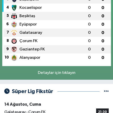
4
Kocaelispor
0
0
5
Beşiktaş
0
0
6
Eyüpspor
0
0
7
Galatasaray
0
0
8
Çorum FK
0
0
9
Gaziantep FK
0
0
10
Alanyaspor
0
0
Detaylar için tıklayın
Süper Lig Fikstür
14 Ağustos, Cuma
Galatasaray - Çorum FK
21:30