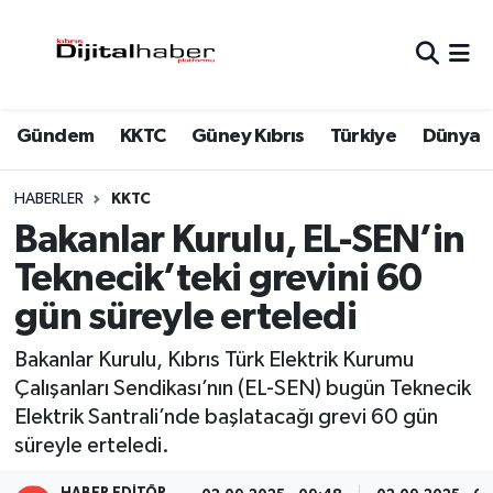
Hava Durumu
Gündem
KKTC
Güney Kıbrıs
Türkiye
Dünya
Trafik Durumu
Süper Lig Puan Durumu ve Fikstür
HABERLER
KKTC
Bakanlar Kurulu, EL-SEN’in
Tüm Manşetler
Teknecik’teki grevini 60
gün süreyle erteledi
Son Dakika Haberleri
Bakanlar Kurulu, Kıbrıs Türk Elektrik Kurumu
Haber Arşivi
Çalışanları Sendikası’nın (EL-SEN) bugün Teknecik
Elektrik Santrali’nde başlatacağı grevi 60 gün
süreyle erteledi.