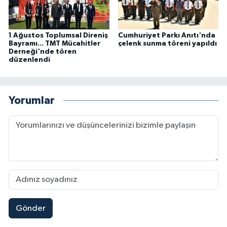
1 Ağustos Toplumsal Direniş
Cumhuriyet Parkı Anıtı'nda
Bayramı... TMT Mücahitler
çelenk sunma töreni yapıldı
Derneği'nde tören
düzenlendi
Yorumlar
Gönder