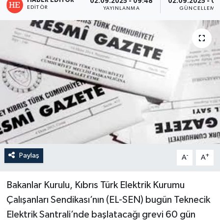
HABER EDITÖR
02.09.2025 - 09:48
02.09.2025 - 09
EDITÖR
YAYINLANMA
GÜNCELLEME
Paylaş
-
+
A
A
Bakanlar Kurulu, Kıbrıs Türk Elektrik Kurumu
Çalışanları Sendikası’nın (EL-SEN) bugün Teknecik
Elektrik Santrali’nde başlatacağı grevi 60 gün