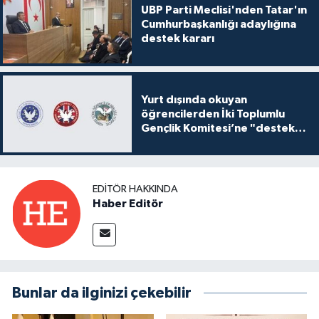
UBP Parti Meclisi'nden Tatar'ın
Cumhurbaşkanlığı adaylığına
destek kararı
Yurt dışında okuyan
öğrencilerden İki Toplumlu
Gençlik Komitesi’ne "destek
ve katkı" açıklaması
EDITÖR HAKKINDA
Haber Editör
Bunlar da ilginizi çekebilir