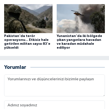
Pakistan'da terör
Yunanistan'da iki bölgede
operasyonu... Etkisiz hale
çıkan yangınlara havadan
getirilen militan sayısı 83'e
ve karadan müdahale
yükseldi
ediliyor
Yorumlar