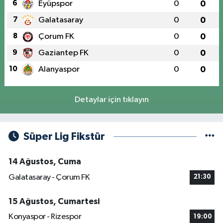
6
Eyüpspor
0
0
7
Galatasaray
0
0
8
Çorum FK
0
0
9
Gaziantep FK
0
0
10
Alanyaspor
0
0
Detaylar için tıklayın
Süper Lig Fikstür
14 Ağustos, Cuma
Galatasaray - Çorum FK
21:30
15 Ağustos, Cumartesi
Konyaspor - Rizespor
19:00