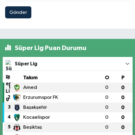
Gönder
Süper Lig Puan Durumu
Süper Lig
#
Takım
O
P
1
Amed
0
0
2
Erzurumspor FK
0
0
3
Başakşehir
0
0
4
Kocaelispor
0
0
5
Beşiktaş
0
0