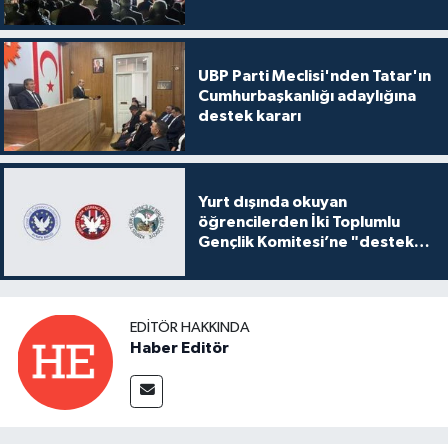
UBP Parti Meclisi'nden Tatar'ın
Cumhurbaşkanlığı adaylığına
destek kararı
Yurt dışında okuyan
öğrencilerden İki Toplumlu
Gençlik Komitesi’ne "destek
ve katkı" açıklaması
EDITÖR HAKKINDA
Haber Editör