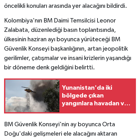
öncelikli konuları arasında yer alacağını bildirdi.
Kolombiya'nın BM Daimi Temsilcisi Leonor
Zalabata, düzenlediği basın toplantısında,
ülkesinin haziran ayı boyunca yürüteceği BM
Güvenlik Konseyi başkanlığının, artan jeopolitik
gerilimler, çatışmalar ve insani krizlerin yaşandığı
bir döneme denk geldiğini belirtti.
Yunanistan'da iki
bölgede çıkan
yangınlara havadan ve
karadan müdahale
ediliyor
BM Güvenlik Konseyi'nin ay boyunca Orta
Doğu'daki gelişmeleri ele alacağını aktaran