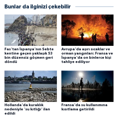
Bunlar da ilginizi çekebilir
Fas'tan İspanya'nın Sebte
Avrupa'da aşırı sıcaklar ve
kentine geçen yaklaşık 53
orman yangınları: Fransa ve
bin düzensiz göçmen geri
İspanya'da on binlerce kişi
döndü
tahliye ediliyor
Hollanda'da kuraklık
Fransa'da su kullanımına
nedeniyle 'su kıtlığı' ilan
kısıtlama getirildi
edildi