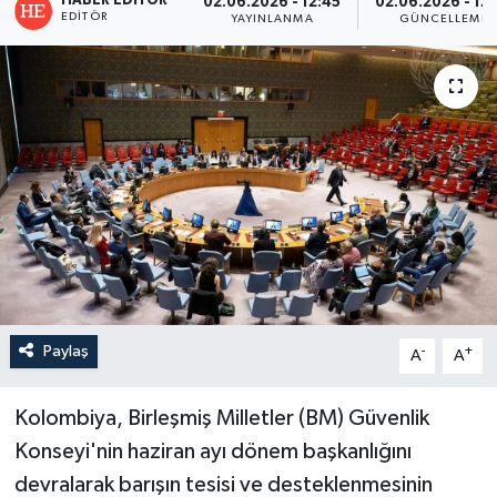
HABER EDITÖR
02.06.2026 - 12:45
02.06.2026 - 12
EDITÖR
YAYINLANMA
GÜNCELLEME
Paylaş
-
+
A
A
Kolombiya, Birleşmiş Milletler (BM) Güvenlik
Konseyi'nin haziran ayı dönem başkanlığını
devralarak barışın tesisi ve desteklenmesinin