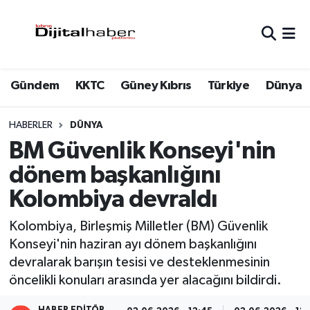
Hava Durumu
Gündem
KKTC
Güney Kıbrıs
Türkiye
Dünya
Trafik Durumu
Süper Lig Puan Durumu ve Fikstür
HABERLER
DÜNYA
BM Güvenlik Konseyi'nin
Tüm Manşetler
dönem başkanlığını
Kolombiya devraldı
Son Dakika Haberleri
Kolombiya, Birleşmiş Milletler (BM) Güvenlik
Haber Arşivi
Konseyi'nin haziran ayı dönem başkanlığını
devralarak barışın tesisi ve desteklenmesinin
öncelikli konuları arasında yer alacağını bildirdi.