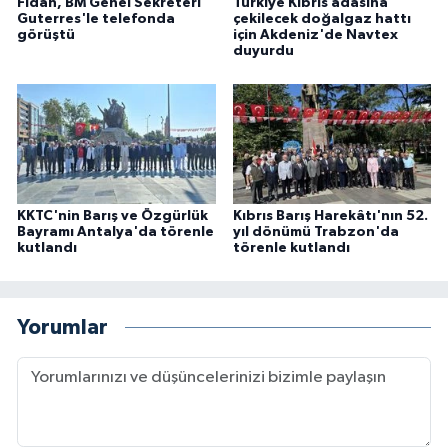
Fidan, BM Genel Sekreteri
Türkiye Kıbrıs adasına
Guterres'le telefonda
çekilecek doğalgaz hattı
görüştü
için Akdeniz'de Navtex
duyurdu
KKTC'nin Barış ve Özgürlük
Kıbrıs Barış Harekâtı'nın 52.
Bayramı Antalya'da törenle
yıl dönümü Trabzon'da
kutlandı
törenle kutlandı
Yorumlar