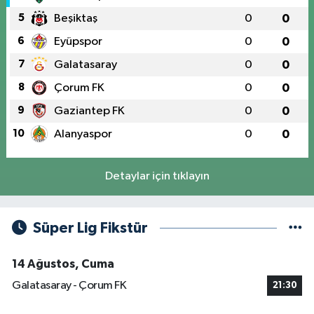
5
Beşiktaş
0
0
6
Eyüpspor
0
0
7
Galatasaray
0
0
8
Çorum FK
0
0
9
Gaziantep FK
0
0
10
Alanyaspor
0
0
Detaylar için tıklayın
Süper Lig Fikstür
14 Ağustos, Cuma
Galatasaray - Çorum FK
21:30