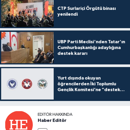
CTP Surlariçi Örgütü binası
yenilendi
UBP Parti Meclisi'nden Tatar'ın
Cumhurbaşkanlığı adaylığına
destek kararı
Yurt dışında okuyan
öğrencilerden İki Toplumlu
Gençlik Komitesi’ne "destek
ve katkı" açıklaması
EDITÖR HAKKINDA
Haber Editör