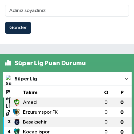
Gönder
Süper Lig Puan Durumu
Süper Lig
#
Takım
O
P
1
Amed
0
0
2
Erzurumspor FK
0
0
3
Başakşehir
0
0
4
Kocaelispor
0
0