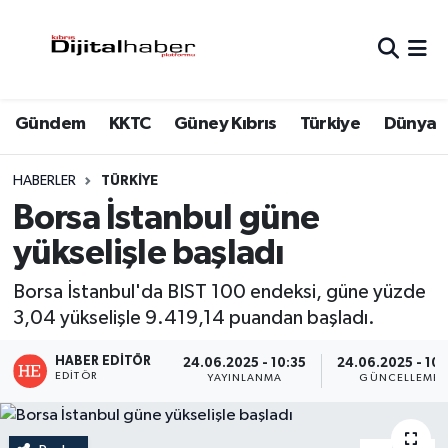
Hava Durumu
Gündem
KKTC
Güney Kıbrıs
Türkiye
Dünya
Trafik Durumu
Süper Lig Puan Durumu ve Fikstür
HABERLER
TÜRKIYE
Borsa İstanbul güne
Tüm Manşetler
yükselişle başladı
Son Dakika Haberleri
Borsa İstanbul'da BIST 100 endeksi, güne yüzde
3,04 yükselişle 9.419,14 puandan başladı.
Haber Arşivi
HABER EDITÖR
24.06.2025 - 10:35
24.06.2025 - 10
EDITÖR
YAYINLANMA
GÜNCELLEME