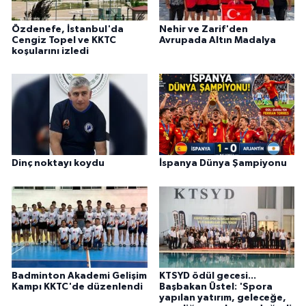
Özdenefe, İstanbul'da
Nehir ve Zarif'den
Cengiz Topel ve KKTC
Avrupada Altın Madalya
koşularını izledi
Dinç noktayı koydu
İspanya Dünya Şampiyonu
Badminton Akademi Gelişim
KTSYD ödül gecesi...
Kampı KKTC'de düzenlendi
Başbakan Üstel: 'Spora
yapılan yatırım, geleceğe,