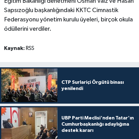
Eğitim Bakanlığı denetmeni Osman Vaiz ve
Hasan
Sapsızoğlu başkanlığındaki KKTC Cimnastik
Federasyonu yönetim kurulu üyeleri, birçok okula
ödüllerini verdiler.
Kaynak:
RSS
CTP Surlariçi Örgütü binası
yenilendi
UBP Parti Meclisi'nden Tatar'ın
Cumhurbaşkanlığı adaylığına
destek kararı