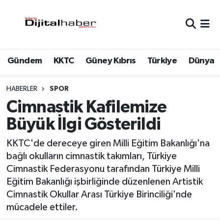
Hava Durumu
Gündem
KKTC
Güney Kıbrıs
Türkiye
Dünya
Trafik Durumu
Süper Lig Puan Durumu ve Fikstür
HABERLER
SPOR
Cimnastik Kafilemize
Tüm Manşetler
Büyük İlgi Gösterildi
Son Dakika Haberleri
KKTC'de dereceye giren Milli Eğitim Bakanlığı'na
bağlı okulların cimnastik takımları, Türkiye
Haber Arşivi
Cimnastik Federasyonu tarafından Türkiye Milli
Eğitim Bakanlığı işbirliğinde düzenlenen Artistik
Cimnastik Okullar Arası Türkiye Birinciliği'nde
mücadele ettiler.