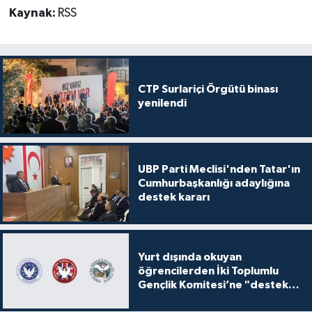
Kaynak:
RSS
CTP Surlariçi Örgütü binası
yenilendi
UBP Parti Meclisi'nden Tatar'ın
Cumhurbaşkanlığı adaylığına
destek kararı
Yurt dışında okuyan
öğrencilerden İki Toplumlu
Gençlik Komitesi’ne "destek
ve katkı" açıklaması