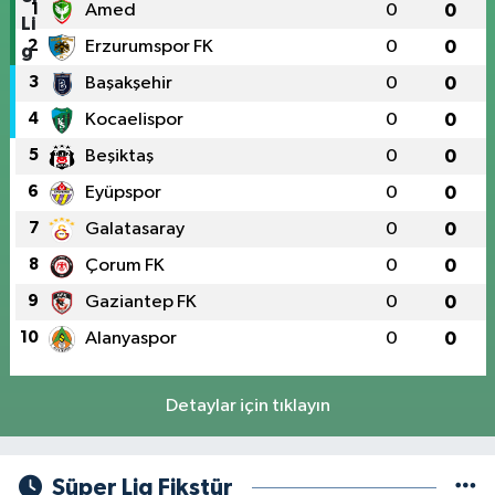
1
Amed
0
0
2
Erzurumspor FK
0
0
3
Başakşehir
0
0
4
Kocaelispor
0
0
5
Beşiktaş
0
0
6
Eyüpspor
0
0
7
Galatasaray
0
0
8
Çorum FK
0
0
9
Gaziantep FK
0
0
10
Alanyaspor
0
0
Detaylar için tıklayın
Süper Lig Fikstür