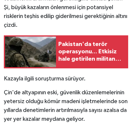
Şi, büyük kazaların önlenmesi için potansiyel
risklerin teşhis edilip giderilmesi gerektiğinin altını
çizdi.
Pakistan'da terör
operasyonu... Etkisiz
hale getirilen militan
sayısı 83'e yükseldi
Kazayla ilgili soruşturma sürüyor.
Çin'de altyapının eski, güvenlik düzenlemelerinin
yetersiz olduğu kömür madeni işletmelerinde son
yıllarda denetimlerin artırılmasıyla sayısı azalsa da
yer yer kazalar meydana geliyor.