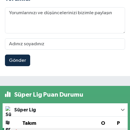
Gönder
Süper Lig Puan Durumu
Süper Lig
#
Takım
O
P