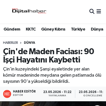
Hava Durumu
Gündem
KKTC
Güney Kıbrıs
Türkiye
Dünya
Trafik Durumu
Süper Lig Puan Durumu ve Fikstür
HABERLER
DÜNYA
Çin'de Maden Faciası: 90
Tüm Manşetler
İşçi Hayatını Kaybetti
Son Dakika Haberleri
Çin'in kuzeyindeki Şanşi eyaletinde yer alan
kömür madeninde meydana gelen patlamada ölü
Haber Arşivi
sayısının 90'a yükseldiği bildirildi.
HABER EDITÖR
23.05.2026 - 11:22
23.05.2026 - 11:2
EDITÖR
YAYINLANMA
GÜNCELLEME