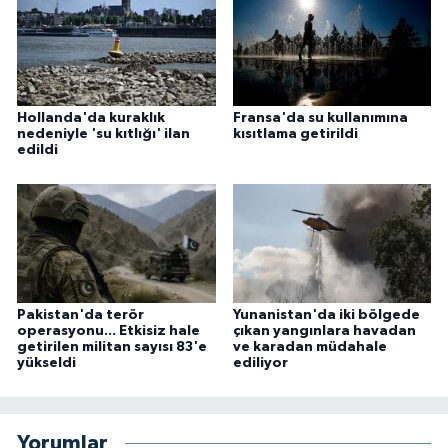
Hollanda'da kuraklık
Fransa'da su kullanımına
nedeniyle 'su kıtlığı' ilan
kısıtlama getirildi
edildi
Pakistan'da terör
Yunanistan'da iki bölgede
operasyonu... Etkisiz hale
çıkan yangınlara havadan
getirilen militan sayısı 83'e
ve karadan müdahale
yükseldi
ediliyor
Yorumlar