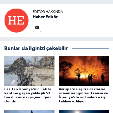
EDITÖR HAKKINDA
Haber Editör
Bunlar da ilginizi çekebilir
Fas'tan İspanya'nın Sebte
Avrupa'da aşırı sıcaklar ve
kentine geçen yaklaşık 53
orman yangınları: Fransa ve
bin düzensiz göçmen geri
İspanya'da on binlerce kişi
döndü
tahliye ediliyor