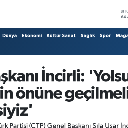
BIT
64.
DO
47,
EU
55,
Dünya
Ekonomi
Kültür Sanat
Sağlık
Spor
Maga
STE
64
GRA
652
BİS
13.
kanı İncirli: 'Yols
in önüne geçilmeli
iyiz'
 Partisi (CTP) Genel Başkanı Sıla Usar İnci