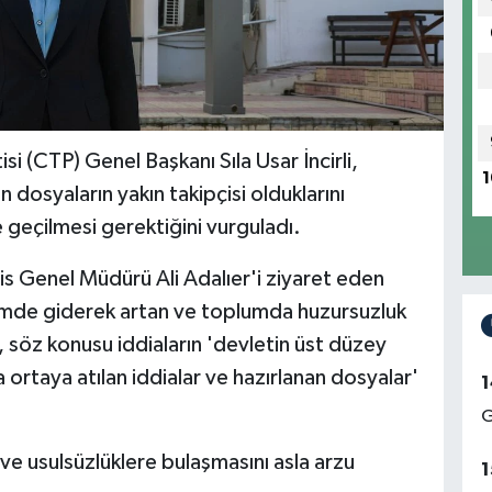
i (CTP) Genel Başkanı Sıla Usar İncirli,
1
in dosyaların yakın takipçisi olduklarını
 geçilmesi gerektiğini vurguladı.
s Genel Müdürü Ali Adalıer'i ziyaret eden
emde giderek artan ve toplumda huzursuzluk
rli, söz konusu iddiaların 'devletin üst düzey
 ortaya atılan iddialar ve hazırlanan dosyalar'
1
G
 ve usulsüzlüklere bulaşmasını asla arzu
1