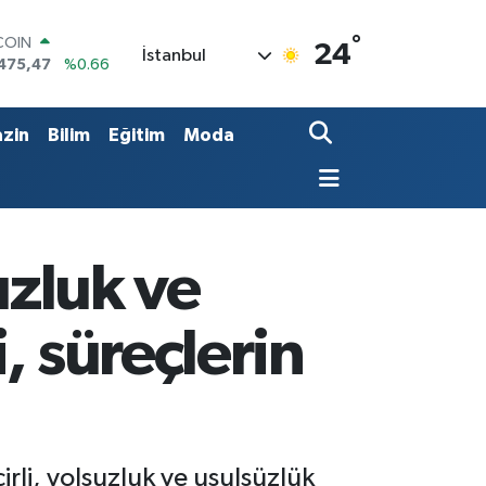
COIN
475,47
%0.66
°
24
İstanbul
LAR
5971
%0.05
RO
1336
%0.18
zin
Bilim
Eğitim
Moda
RLİN
,2534
%0.22
M ALTIN
7.85
%0.54
T100
703
%0
uzluk ve
, süreçlerin
rli, yolsuzluk ve usulsüzlük