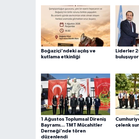
Boğaziçi'ndeki açılış ve
Liderler 
kutlama etkinliği
buluşuyor
1 Ağustos Toplumsal Direniş
Cumhuriye
Bayramı... TMT Mücahitler
çelenk su
Derneği'nde tören
düzenlendi