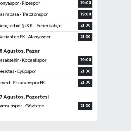
onyaspor - Rizespor
19:00
asımpaşa - Trabzonspor
19:00
ençlerbirliği S.K. - Fenerbahçe
21:30
aziantep FK - Alanyaspor
21:30
6 Ağustos, Pazar
aşakşehir - Kocaelispor
19:00
eşiktaş - Eyüpspor
21:30
med - Erzurumspor FK
21:30
7 Ağustos, Pazartesi
amsunspor - Göztepe
21:30