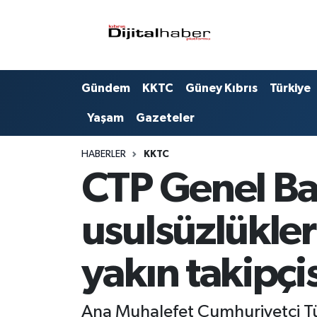
Hava Durumu
Gündem
KKTC
Güney Kıbrıs
Türkiye
Trafik Durumu
Yaşam
Gazeteler
Süper Lig Puan Durumu ve Fikstür
HABERLER
KKTC
Tüm Manşetler
CTP Genel Baş
Son Dakika Haberleri
usulsüzlükler
Haber Arşivi
yakın takipçis
Ana Muhalefet Cumhuriyetçi Türk