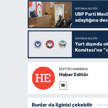
EDITÖRÜN SEÇTIĞI
UBP Parti Mecl
adaylığına des
EDITÖRÜN SEÇTIĞI
Yurt dışında o
Komitesi’ne "d
EDITÖR HAKKINDA
Haber Editör
Bunlar da ilginizi çekebilir