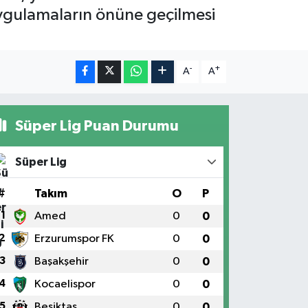
r uygulamaların önüne geçilmesi
-
+
A
A
Süper Lig Puan Durumu
Süper Lig
#
Takım
O
P
1
Amed
0
0
2
Erzurumspor FK
0
0
3
Başakşehir
0
0
4
Kocaelispor
0
0
5
Beşiktaş
0
0