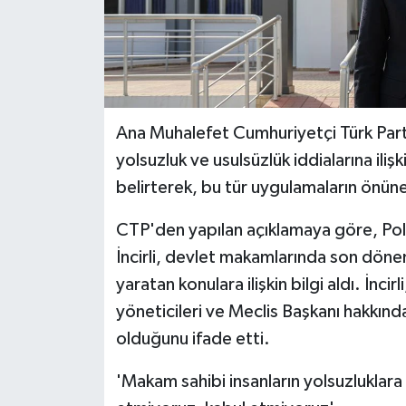
Ana Muhalefet Cumhuriyetçi Türk Partis
yolsuzluk ve usulsüzlük iddialarına ilişk
belirterek, bu tür uygulamaların önüne
CTP'den yapılan açıklamaya göre, Poli
İncirli, devlet makamlarında son dön
yaratan konulara ilişkin bilgi aldı. İnci
yöneticileri ve Meclis Başkanı hakkında
olduğunu ifade etti.
'Makam sahibi insanların yolsuzluklara