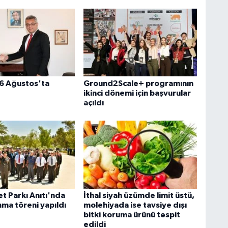
26 Ağustos'ta
Ground2Scale+ programının
ikinci dönemi için başvurular
açıldı
t Parkı Anıtı'nda
İthal siyah üzümde limit üstü,
nma töreni yapıldı
molehiyada ise tavsiye dışı
bitki koruma ürünü tespit
edildi