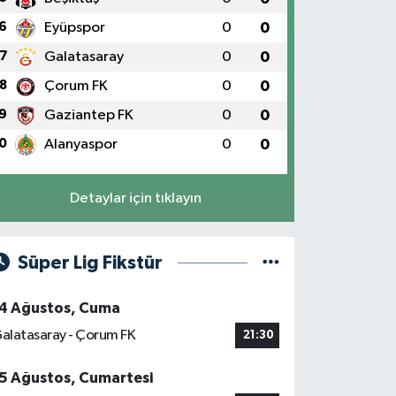
6
Eyüpspor
0
0
7
Galatasaray
0
0
8
Çorum FK
0
0
9
Gaziantep FK
0
0
0
Alanyaspor
0
0
Detaylar için tıklayın
Süper Lig Fikstür
4 Ağustos, Cuma
alatasaray - Çorum FK
21:30
5 Ağustos, Cumartesi