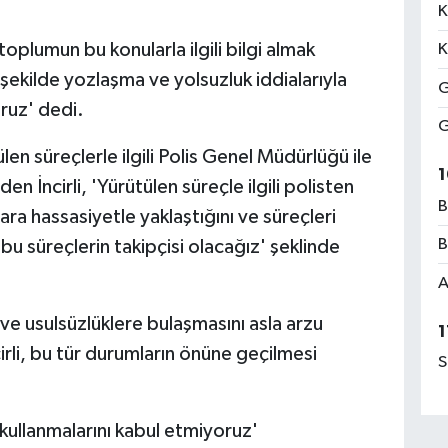
K
plumun bu konularla ilgili bilgi almak
K
bu şekilde yozlaşma ve yolsuzluk iddialarıyla
G
ruz' dedi.
G
len süreçlerle ilgili Polis Genel Müdürlüğü ile
1
en İncirli, 'Yürütülen süreçle ilgili polisten
B
lara hassasiyetle yaklaştığını ve süreçleri
B
bu süreçlerin takipçisi olacağız' şeklinde
A
 ve usulsüzlüklere bulaşmasını asla arzu
1
rli, bu tür durumların önüne geçilmesi
S
kullanmalarını kabul etmiyoruz'