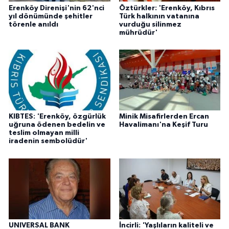
Erenköy Direnişi'nin 62'nci
Öztürkler: 'Erenköy, Kıbrıs
yıl dönümünde şehitler
Türk halkının vatanına
törenle anıldı
vurduğu silinmez
mührüdür'
KIBTES: 'Erenköy, özgürlük
Minik Misafirlerden Ercan
uğruna ödenen bedelin ve
Havalimanı'na Keşif Turu
teslim olmayan milli
iradenin sembolüdür'
UNIVERSAL BANK
İncirli: 'Yaşlıların kaliteli ve