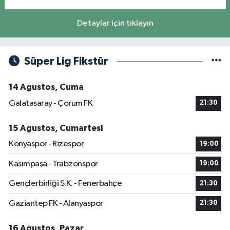
Detaylar için tıklayın
Süper Lig Fikstür
14 Ağustos, Cuma
Galatasaray - Çorum FK
21:30
15 Ağustos, Cumartesi
Konyaspor - Rizespor
19:00
Kasımpaşa - Trabzonspor
19:00
Gençlerbirliği S.K. - Fenerbahçe
21:30
Gaziantep FK - Alanyaspor
21:30
16 Ağustos, Pazar