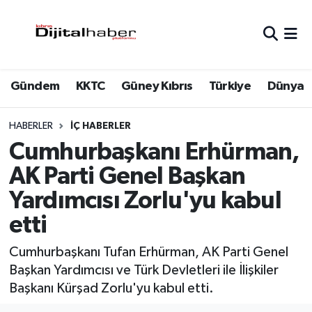
Hava Durumu
Gündem
KKTC
Güney Kıbrıs
Türkiye
Dünya
Trafik Durumu
Süper Lig Puan Durumu ve Fikstür
HABERLER
İÇ HABERLER
Cumhurbaşkanı Erhürman,
Tüm Manşetler
AK Parti Genel Başkan
Yardımcısı Zorlu'yu kabul
Son Dakika Haberleri
etti
Haber Arşivi
Cumhurbaşkanı Tufan Erhürman, AK Parti Genel
Başkan Yardımcısı ve Türk Devletleri ile İlişkiler
Başkanı Kürşad Zorlu'yu kabul etti.