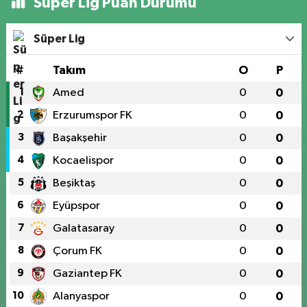
Süper Lig Puan Durumu
Süper Lig
#
Takım
O
P
1
Amed
0
0
2
Erzurumspor FK
0
0
3
Başakşehir
0
0
4
Kocaelispor
0
0
5
Beşiktaş
0
0
6
Eyüpspor
0
0
7
Galatasaray
0
0
8
Çorum FK
0
0
9
Gaziantep FK
0
0
10
Alanyaspor
0
0