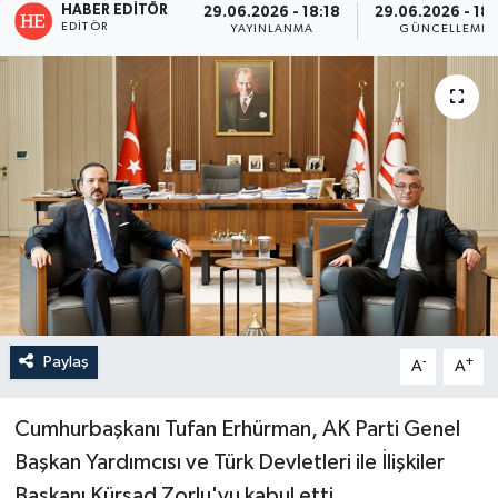
HABER EDITÖR
29.06.2026 - 18:18
29.06.2026 - 18
EDITÖR
YAYINLANMA
GÜNCELLEME
Paylaş
-
+
A
A
Cumhurbaşkanı Tufan Erhürman, AK Parti Genel
Başkan Yardımcısı ve Türk Devletleri ile İlişkiler
Başkanı Kürşad Zorlu'yu kabul etti.