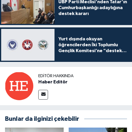
UBP Parti Meclisi'nden Tatar'ın
Cumhurbaşkanlığı adaylığına
destek kararı
Yurt dışında okuyan
öğrencilerden İki Toplumlu
Gençlik Komitesi’ne "destek
ve katkı" açıklaması
EDITÖR HAKKINDA
Haber Editör
Bunlar da ilginizi çekebilir