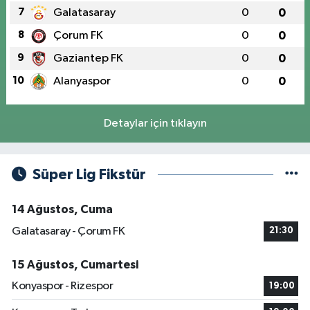
7
Galatasaray
0
0
8
Çorum FK
0
0
9
Gaziantep FK
0
0
10
Alanyaspor
0
0
Detaylar için tıklayın
Süper Lig Fikstür
14 Ağustos, Cuma
Galatasaray - Çorum FK
21:30
15 Ağustos, Cumartesi
Konyaspor - Rizespor
19:00