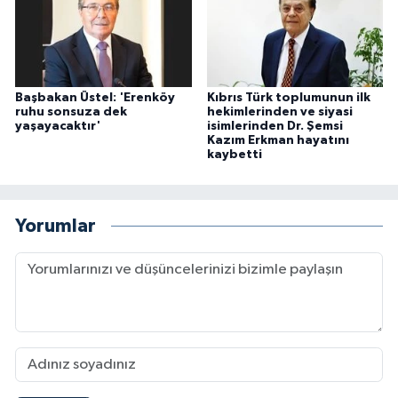
Başbakan Üstel: 'Erenköy
Kıbrıs Türk toplumunun ilk
ruhu sonsuza dek
hekimlerinden ve siyasi
yaşayacaktır'
isimlerinden Dr. Şemsi
Kazım Erkman hayatını
kaybetti
Yorumlar