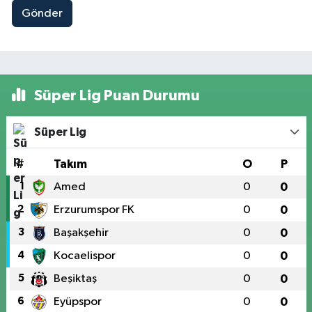
Gönder
Süper Lig Puan Durumu
Süper Lig
#
Takım
O
P
1
Amed
0
0
2
Erzurumspor FK
0
0
3
Başakşehir
0
0
4
Kocaelispor
0
0
5
Beşiktaş
0
0
6
Eyüpspor
0
0