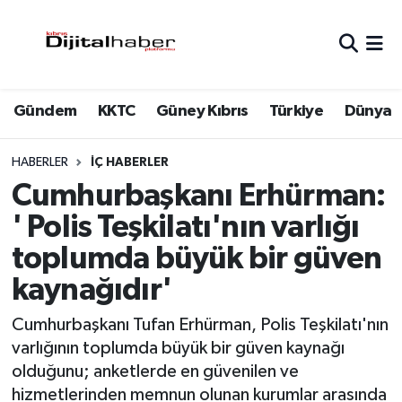
Hava Durumu
Gündem
KKTC
Güney Kıbrıs
Türkiye
Dünya
Trafik Durumu
Süper Lig Puan Durumu ve Fikstür
HABERLER
İÇ HABERLER
Cumhurbaşkanı Erhürman:
Tüm Manşetler
' Polis Teşkilatı'nın varlığı
toplumda büyük bir güven
Son Dakika Haberleri
kaynağıdır'
Haber Arşivi
Cumhurbaşkanı Tufan Erhürman, Polis Teşkilatı'nın
varlığının toplumda büyük bir güven kaynağı
olduğunu; anketlerde en güvenilen ve
hizmetlerinden memnun olunan kurumlar arasında