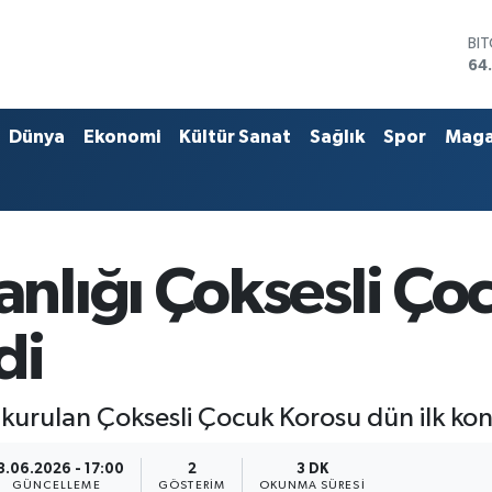
DO
47
EU
55
ST
Dünya
Ekonomi
Kültür Sanat
Sağlık
Spor
Maga
64
GR
66
Bİ
13
BI
lığı Çoksesli Çoc
64
di
rulan Çoksesli Çocuk Korosu dün ilk kons
3.06.2026 - 17:00
2
3 DK
GÜNCELLEME
GÖSTERIM
OKUNMA SÜRESI