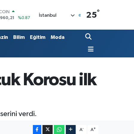
°
LAR
25
İstanbul
,7436
%0.18
RO
,2510
%0.32
ERLİN
zin
Bilim
Eğitim
Moda
,4811
%0.38
AM ALTIN
48.99
%2.59
ST100
.779
%-14
TCOIN
uk Korosu ilk
.960,21
%0.87
erini verdi.
-
+
A
A