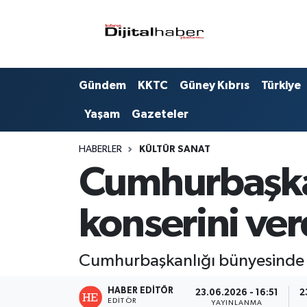
Hava Durumu
Gündem
KKTC
Güney Kıbrıs
Türkiye
Trafik Durumu
Yaşam
Gazeteler
Süper Lig Puan Durumu ve Fikstür
HABERLER
KÜLTÜR SANAT
Tüm Manşetler
Cumhurbaşkan
Son Dakika Haberleri
konserini ver
Haber Arşivi
Cumhurbaşkanlığı bünyesinde ku
HABER EDITÖR
23.06.2026 - 16:51
2
EDITÖR
YAYINLANMA