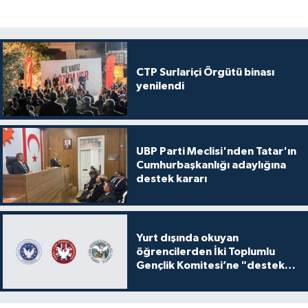
CTP Surlariçi Örgütü binası
yenilendi
UBP Parti Meclisi'nden Tatar'ın
Cumhurbaşkanlığı adaylığına
destek kararı
Yurt dışında okuyan
öğrencilerden İki Toplumlu
Gençlik Komitesi’ne "destek
ve katkı" açıklaması