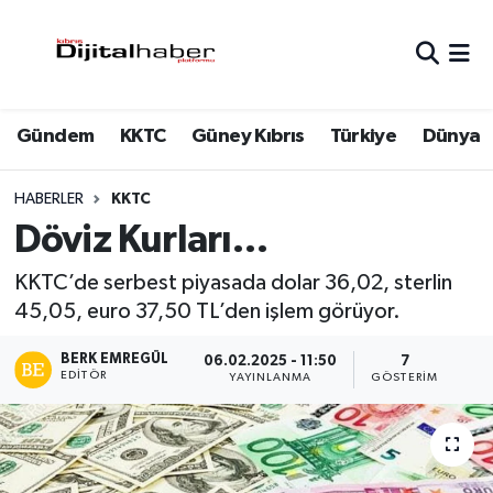
Hava Durumu
Gündem
KKTC
Güney Kıbrıs
Türkiye
Dünya
Trafik Durumu
Süper Lig Puan Durumu ve Fikstür
HABERLER
KKTC
Döviz Kurları…
Tüm Manşetler
KKTC’de serbest piyasada dolar 36,02, sterlin
Son Dakika Haberleri
45,05, euro 37,50 TL’den işlem görüyor.
BERK EMREGÜL
Haber Arşivi
06.02.2025 - 11:50
7
EDITÖR
YAYINLANMA
GÖSTERIM