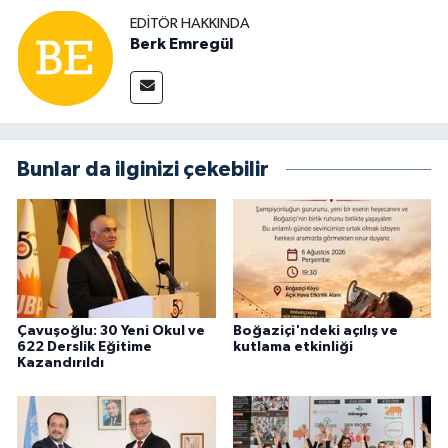
EDITÖR HAKKINDA
Berk Emregül
Bunlar da ilginizi çekebilir
Çavuşoğlu: 30 Yeni Okul ve
Boğaziçi'ndeki açılış ve
622 Derslik Eğitime
kutlama etkinliği
Kazandırıldı