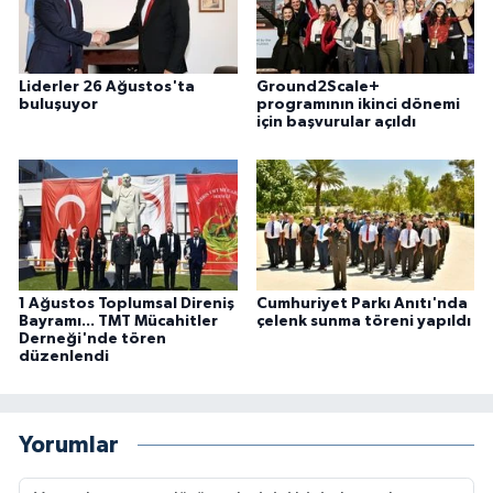
Liderler 26 Ağustos'ta
Ground2Scale+
buluşuyor
programının ikinci dönemi
için başvurular açıldı
1 Ağustos Toplumsal Direniş
Cumhuriyet Parkı Anıtı'nda
Bayramı... TMT Mücahitler
çelenk sunma töreni yapıldı
Derneği'nde tören
düzenlendi
Yorumlar