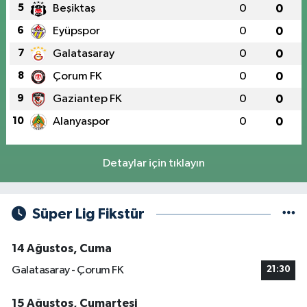
5
Beşiktaş
0
0
6
Eyüpspor
0
0
7
Galatasaray
0
0
8
Çorum FK
0
0
9
Gaziantep FK
0
0
10
Alanyaspor
0
0
Detaylar için tıklayın
Süper Lig Fikstür
14 Ağustos, Cuma
Galatasaray - Çorum FK
21:30
15 Ağustos, Cumartesi