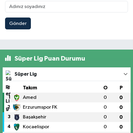
Gönder
Süper Lig Puan Durumu
Süper Lig
#
Takım
O
P
1
Amed
0
0
2
Erzurumspor FK
0
0
3
Başakşehir
0
0
4
Kocaelispor
0
0