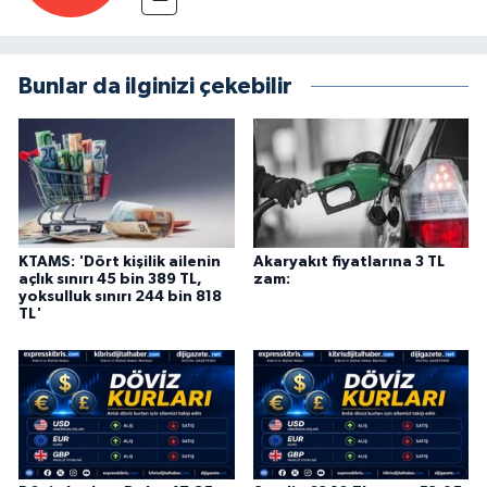
Bunlar da ilginizi çekebilir
KTAMS: 'Dört kişilik ailenin
Akaryakıt fiyatlarına 3 TL
açlık sınırı 45 bin 389 TL,
zam:
yoksulluk sınırı 244 bin 818
TL'