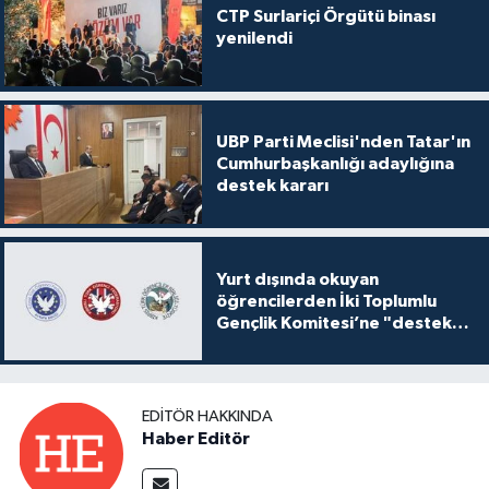
CTP Surlariçi Örgütü binası
yenilendi
UBP Parti Meclisi'nden Tatar'ın
Cumhurbaşkanlığı adaylığına
destek kararı
Yurt dışında okuyan
öğrencilerden İki Toplumlu
Gençlik Komitesi’ne "destek
ve katkı" açıklaması
EDITÖR HAKKINDA
Haber Editör