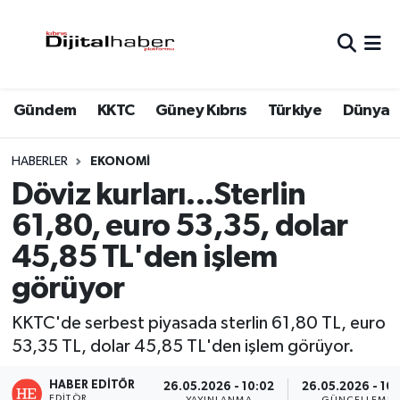
Hava Durumu
Gündem
KKTC
Güney Kıbrıs
Türkiye
Dünya
Trafik Durumu
Süper Lig Puan Durumu ve Fikstür
HABERLER
EKONOMI
Döviz kurları...Sterlin
Tüm Manşetler
61,80, euro 53,35, dolar
45,85 TL'den işlem
Son Dakika Haberleri
görüyor
Haber Arşivi
KKTC'de serbest piyasada sterlin 61,80 TL, euro
53,35 TL, dolar 45,85 TL'den işlem görüyor.
HABER EDITÖR
26.05.2026 - 10:02
26.05.2026 - 10
EDITÖR