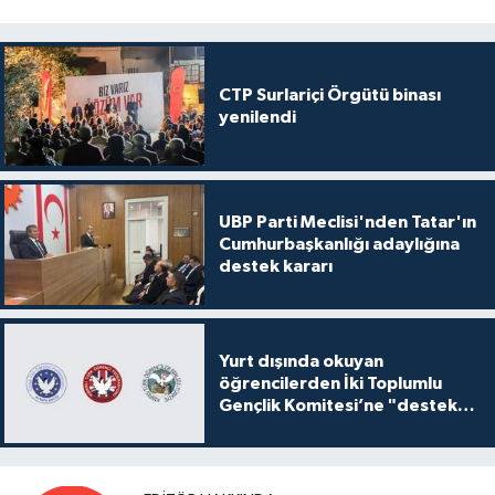
CTP Surlariçi Örgütü binası
yenilendi
UBP Parti Meclisi'nden Tatar'ın
Cumhurbaşkanlığı adaylığına
destek kararı
Yurt dışında okuyan
öğrencilerden İki Toplumlu
Gençlik Komitesi’ne "destek
ve katkı" açıklaması