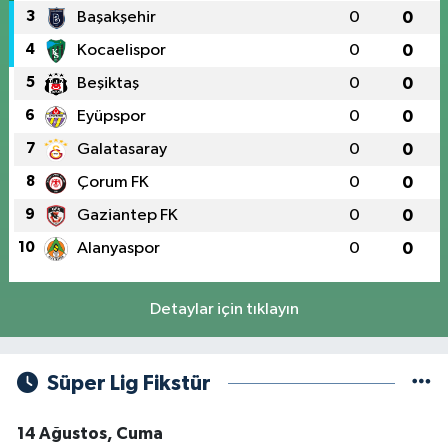
3
Başakşehir
0
0
4
Kocaelispor
0
0
5
Beşiktaş
0
0
6
Eyüpspor
0
0
7
Galatasaray
0
0
8
Çorum FK
0
0
9
Gaziantep FK
0
0
10
Alanyaspor
0
0
Detaylar için tıklayın
Süper Lig Fikstür
14 Ağustos, Cuma