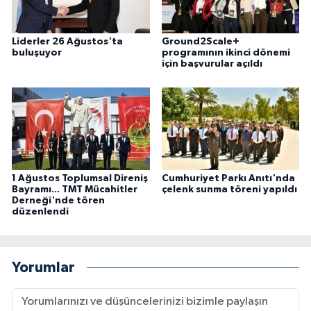
Liderler 26 Ağustos'ta
Ground2Scale+
buluşuyor
programının ikinci dönemi
için başvurular açıldı
1 Ağustos Toplumsal Direniş
Cumhuriyet Parkı Anıtı'nda
Bayramı... TMT Mücahitler
çelenk sunma töreni yapıldı
Derneği'nde tören
düzenlendi
Yorumlar