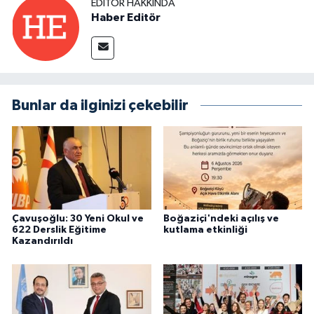
EDITÖR HAKKINDA
Haber Editör
Bunlar da ilginizi çekebilir
Çavuşoğlu: 30 Yeni Okul ve
Boğaziçi'ndeki açılış ve
622 Derslik Eğitime
kutlama etkinliği
Kazandırıldı