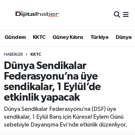
Hava Durumu
Gündem
KKTC
Güney Kıbrıs
Türkiye
Dünya
Trafik Durumu
Süper Lig Puan Durumu ve Fikstür
HABERLER
KKTC
Dünya Sendikalar
Tüm Manşetler
Federasyonu’na üye
sendikalar, 1 Eylül’de
Son Dakika Haberleri
etkinlik yapacak
Haber Arşivi
Dünya Sendikalar Federasyonu’na (DSF) üye
sendikalar, 1 Eylül Barış için Küresel Eylem Günü
sebebiyle Dayanışma Evi’nde etkinlik düzenliyor.