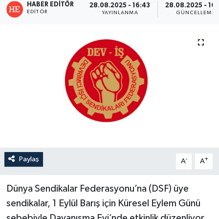
HABER EDITÖR
28.08.2025 - 16:43
28.08.2025 - 16
EDITÖR
YAYINLANMA
GÜNCELLEME
Paylaş
-
+
A
A
Dünya Sendikalar Federasyonu’na (DSF) üye
sendikalar, 1 Eylül Barış için Küresel Eylem Günü
sebebiyle Dayanışma Evi’nde etkinlik düzenliyor.