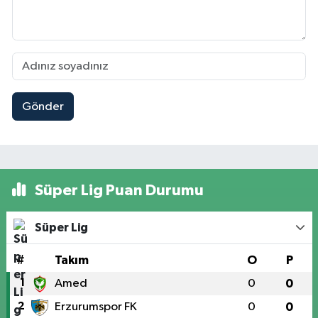
Gönder
Süper Lig Puan Durumu
Süper Lig
#
Takım
O
P
1
Amed
0
0
2
Erzurumspor FK
0
0