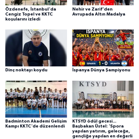
Özdenefe, İstanbul'da
Nehir ve Zarif'den
Cengiz Topel ve KKTC
Avrupada Altın Madalya
koşularını izledi
Dinç noktayı koydu
İspanya Dünya Şampiyonu
Badminton Akademi Gelişim
KTSYD ödül gecesi...
Kampı KKTC'de düzenlendi
Başbakan Üstel: 'Spora
yapılan yatırım, geleceğe,
gençliğe yapılan en değerli