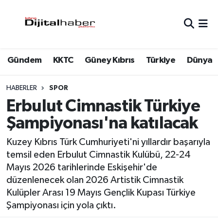
Hava Durumu
Gündem
KKTC
Güney Kıbrıs
Türkiye
Dünya
Trafik Durumu
Süper Lig Puan Durumu ve Fikstür
HABERLER
SPOR
Erbulut Cimnastik Türkiye
Tüm Manşetler
Şampiyonası'na katılacak
Son Dakika Haberleri
Kuzey Kıbrıs Türk Cumhuriyeti'ni yıllardır başarıyla
temsil eden Erbulut Cimnastik Kulübü, 22-24
Haber Arşivi
Mayıs 2026 tarihlerinde Eskişehir'de
düzenlenecek olan 2026 Artistik Cimnastik
Kulüpler Arası 19 Mayıs Gençlik Kupası Türkiye
Şampiyonası için yola çıktı.