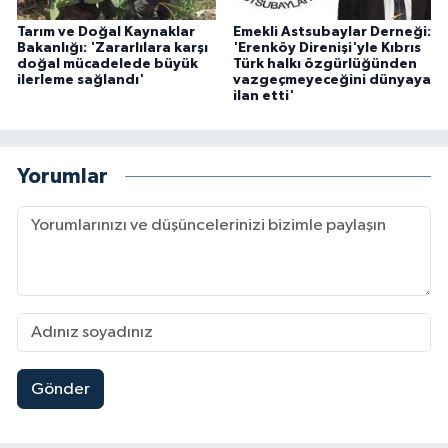
Tarım ve Doğal Kaynaklar
Emekli Astsubaylar Derneği:
Bakanlığı: 'Zararlılara karşı
'Erenköy Direnişi'yle Kıbrıs
doğal mücadelede büyük
Türk halkı özgürlüğünden
ilerleme sağlandı'
vazgeçmeyeceğini dünyaya
ilan etti'
Yorumlar
Gönder