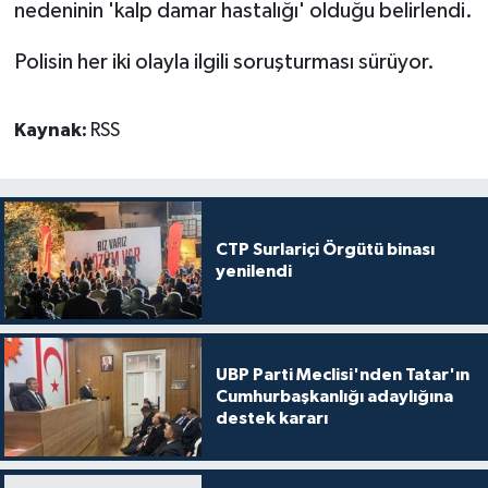
nedeninin 'kalp damar hastalığı' olduğu belirlendi.
Polisin her iki olayla ilgili soruşturması sürüyor.
Kaynak:
RSS
CTP Surlariçi Örgütü binası
yenilendi
UBP Parti Meclisi'nden Tatar'ın
Cumhurbaşkanlığı adaylığına
destek kararı