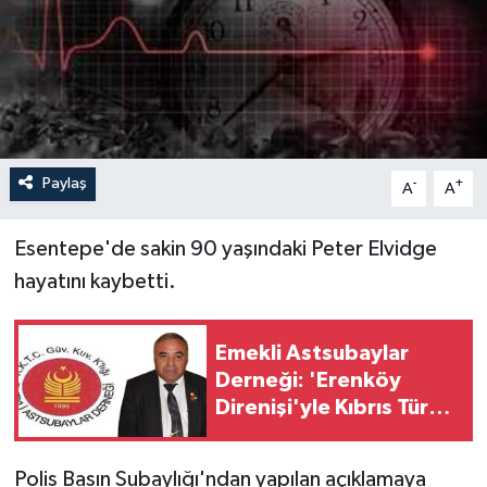
Paylaş
-
+
A
A
Esentepe'de sakin 90 yaşındaki Peter Elvidge
hayatını kaybetti.
Emekli Astsubaylar
Derneği: 'Erenköy
Direnişi'yle Kıbrıs Türk
halkı özgürlüğünden
vazgeçmeyeceğini
Polis Basın Subaylığı'ndan yapılan açıklamaya