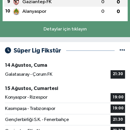
9
Gaziantep FK
0
0
10
Alanyaspor
0
0
Detaylar için tıklayın
Süper Lig Fikstür
14 Ağustos, Cuma
Galatasaray - Çorum FK
21:30
15 Ağustos, Cumartesi
Konyaspor - Rizespor
19:00
Kasımpaşa - Trabzonspor
19:00
Gençlerbirliği S.K. - Fenerbahçe
21:30