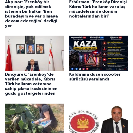
Akpınar: 'Erenköy bir
Erhürman: 'Erenköy Direnişi
direnişin, yok edilmek
Kıbrıs Türk halkının varoluş
istenen bir halkın 'Ben
mücadelesinde dönüm
buradayım ve var olmaya
noktalarından biri'
devam edeceğim' dediği
yer
Dinçyürek: 'Erenköy'de
Kaldırıma düşen scooter
verilen mücadele, Kıbrıs
sürücüsü yaralandı
Türk halkının vatanına
sahip çıkma iradesinin en
güçlü göstergelerinden