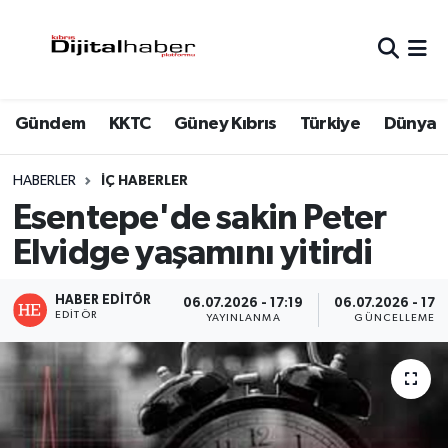
Hava Durumu
Gündem
KKTC
Güney Kıbrıs
Türkiye
Dünya
Trafik Durumu
Süper Lig Puan Durumu ve Fikstür
HABERLER
İÇ HABERLER
Esentepe'de sakin Peter
Tüm Manşetler
Elvidge yaşamını yitirdi
Son Dakika Haberleri
HABER EDITÖR
06.07.2026 - 17:19
06.07.2026 - 17:
EDITÖR
YAYINLANMA
GÜNCELLEME
Haber Arşivi