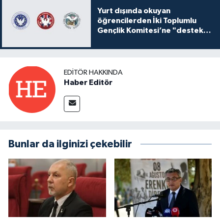
Yurt dışında okuyan
öğrencilerden İki Toplumlu
Gençlik Komitesi’ne "destek
ve katkı" açıklaması
EDITÖR HAKKINDA
Haber Editör
Bunlar da ilginizi çekebilir