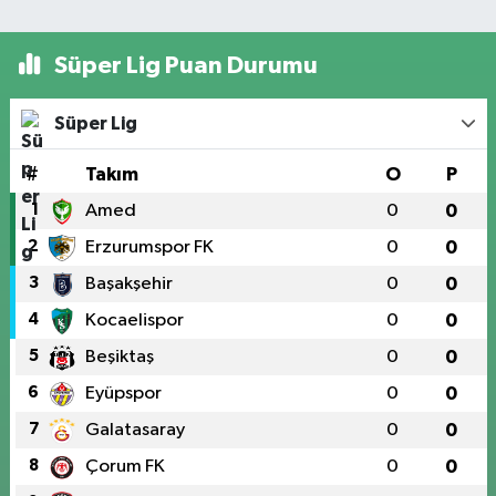
Süper Lig Puan Durumu
Süper Lig
#
Takım
O
P
1
Amed
0
0
2
Erzurumspor FK
0
0
3
Başakşehir
0
0
4
Kocaelispor
0
0
5
Beşiktaş
0
0
6
Eyüpspor
0
0
7
Galatasaray
0
0
8
Çorum FK
0
0