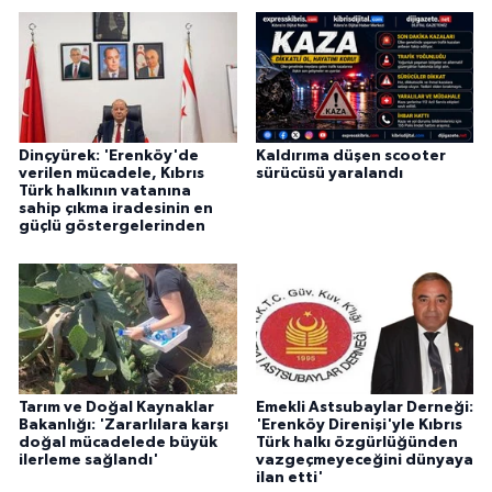
Dinçyürek: 'Erenköy'de
Kaldırıma düşen scooter
verilen mücadele, Kıbrıs
sürücüsü yaralandı
Türk halkının vatanına
sahip çıkma iradesinin en
güçlü göstergelerinden
Tarım ve Doğal Kaynaklar
Emekli Astsubaylar Derneği:
Bakanlığı: 'Zararlılara karşı
'Erenköy Direnişi'yle Kıbrıs
doğal mücadelede büyük
Türk halkı özgürlüğünden
ilerleme sağlandı'
vazgeçmeyeceğini dünyaya
ilan etti'