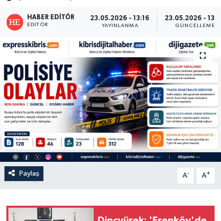
HABER EDITÖR
23.05.2026 - 13:16
23.05.2026 - 13:
EDITÖR
YAYINLANMA
GÜNCELLEME
Paylaş
-
+
A
A
Dinçyürek: 'Erenköy'de