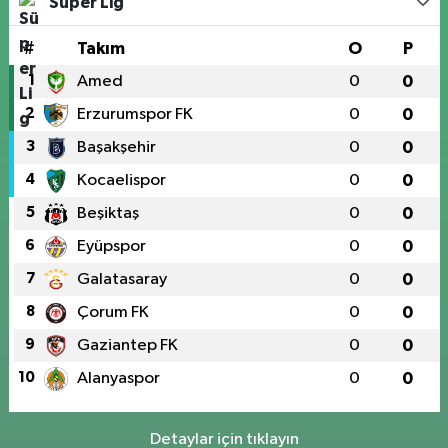
Süper Lig
#
Takım
O
P
1
Amed
0
0
2
Erzurumspor FK
0
0
3
Başakşehir
0
0
4
Kocaelispor
0
0
5
Beşiktaş
0
0
6
Eyüpspor
0
0
7
Galatasaray
0
0
8
Çorum FK
0
0
9
Gaziantep FK
0
0
10
Alanyaspor
0
0
Detaylar için tıklayın