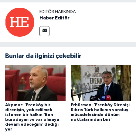
EDITÖR HAKKINDA
Haber Editör
Bunlar da ilginizi çekebilir
Akpınar: 'Erenköy bir
Erhürman: 'Erenköy Direnişi
direnişin, yok edilmek
Kıbrıs Türk halkının varoluş
istenen bir halkın 'Ben
mücadelesinde dönüm
buradayım ve var olmaya
noktalarından biri'
devam edeceğim' dediği
yer