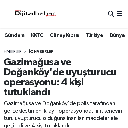
Hava Durumu
Gündem
KKTC
Güney Kıbrıs
Türkiye
Dünya
Trafik Durumu
Süper Lig Puan Durumu ve Fikstür
HABERLER
İÇ HABERLER
Gazimağusa ve
Tüm Manşetler
Doğanköy'de uyuşturucu
operasyonu: 4 kişi
Son Dakika Haberleri
tutuklandı
Haber Arşivi
Gazimağusa ve Doğanköy'de polis tarafından
gerçekleştirilen iki ayrı operasyonda, hintkeneviri
türü uyuşturucu olduğuna inanılan maddeler ele
geçirildi ve 4 kişi tutuklandı.