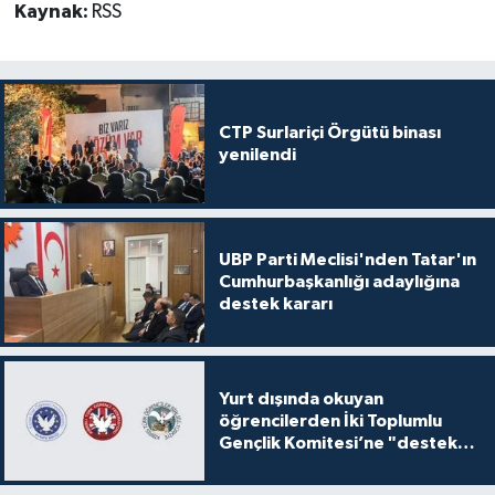
Kaynak:
RSS
CTP Surlariçi Örgütü binası
yenilendi
UBP Parti Meclisi'nden Tatar'ın
Cumhurbaşkanlığı adaylığına
destek kararı
Yurt dışında okuyan
öğrencilerden İki Toplumlu
Gençlik Komitesi’ne "destek
ve katkı" açıklaması