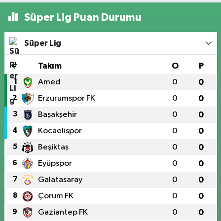
Süper Lig Puan Durumu
Süper Lig
#
Takım
O
P
1
Amed
0
0
2
Erzurumspor FK
0
0
3
Başakşehir
0
0
4
Kocaelispor
0
0
5
Beşiktaş
0
0
6
Eyüpspor
0
0
7
Galatasaray
0
0
8
Çorum FK
0
0
9
Gaziantep FK
0
0