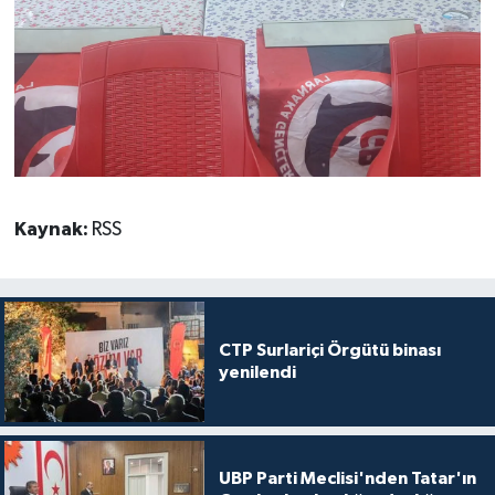
Kaynak:
RSS
CTP Surlariçi Örgütü binası
yenilendi
UBP Parti Meclisi'nden Tatar'ın