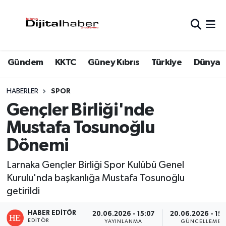
Hava Durumu
Gündem
KKTC
Güney Kıbrıs
Türkiye
Dünya
Trafik Durumu
Süper Lig Puan Durumu ve Fikstür
HABERLER
SPOR
Gençler Birliği'nde
Tüm Manşetler
Mustafa Tosunoğlu
Dönemi
Son Dakika Haberleri
Larnaka Gençler Birliği Spor Kulübü Genel
Haber Arşivi
Kurulu'nda başkanlığa Mustafa Tosunoğlu
getirildi
HABER EDITÖR
20.06.2026 - 15:07
20.06.2026 - 15:
EDITÖR
YAYINLANMA
GÜNCELLEME