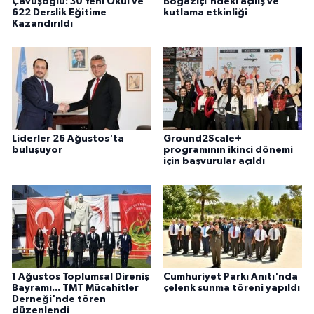
Çavuşoğlu: 30 Yeni Okul ve
Boğaziçi'ndeki açılış ve
622 Derslik Eğitime
kutlama etkinliği
Kazandırıldı
Liderler 26 Ağustos'ta
Ground2Scale+
buluşuyor
programının ikinci dönemi
için başvurular açıldı
1 Ağustos Toplumsal Direniş
Cumhuriyet Parkı Anıtı'nda
Bayramı... TMT Mücahitler
çelenk sunma töreni yapıldı
Derneği'nde tören
düzenlendi