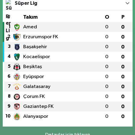
Süper Lig
#
Takım
O
P
1
Amed
0
0
2
Erzurumspor FK
0
0
3
Başakşehir
0
0
4
Kocaelispor
0
0
5
Beşiktaş
0
0
6
Eyüpspor
0
0
7
Galatasaray
0
0
8
Çorum FK
0
0
9
Gaziantep FK
0
0
10
Alanyaspor
0
0
Detaylar için tıklayın