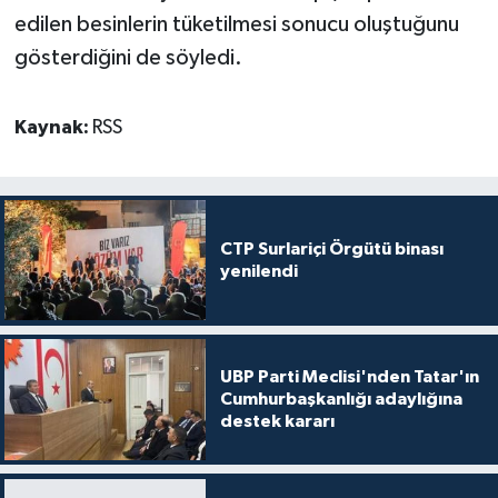
edilen besinlerin tüketilmesi sonucu oluştuğunu
gösterdiğini de söyledi.
Kaynak:
RSS
CTP Surlariçi Örgütü binası
yenilendi
UBP Parti Meclisi'nden Tatar'ın
Cumhurbaşkanlığı adaylığına
destek kararı