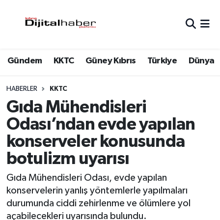
Hava Durumu
Gündem
KKTC
Güney Kıbrıs
Türkiye
Dünya
Trafik Durumu
Süper Lig Puan Durumu ve Fikstür
HABERLER
KKTC
Gıda Mühendisleri
Tüm Manşetler
Odası’ndan evde yapılan
konserveler konusunda
Son Dakika Haberleri
botulizm uyarısı
Haber Arşivi
Gıda Mühendisleri Odası, evde yapılan
konservelerin yanlış yöntemlerle yapılmaları
durumunda ciddi zehirlenme ve ölümlere yol
açabilecekleri uyarısında bulundu.