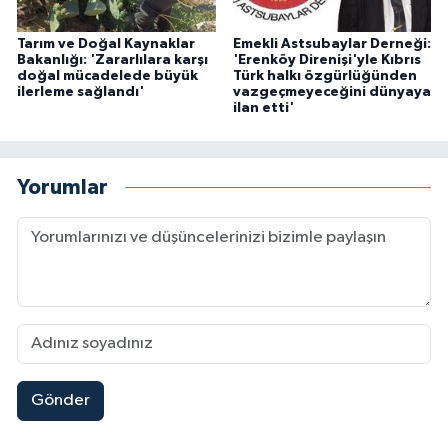
Tarım ve Doğal Kaynaklar
Emekli Astsubaylar Derneği:
Bakanlığı: 'Zararlılara karşı
'Erenköy Direnişi'yle Kıbrıs
doğal mücadelede büyük
Türk halkı özgürlüğünden
ilerleme sağlandı'
vazgeçmeyeceğini dünyaya
ilan etti'
Yorumlar
Gönder