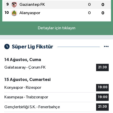
9
Gaziantep FK
0
0
10
Alanyaspor
0
0
Detaylar için tıklayın
Süper Lig Fikstür
14 Ağustos, Cuma
Galatasaray - Çorum FK
21:30
15 Ağustos, Cumartesi
Konyaspor - Rizespor
19:00
Kasımpaşa - Trabzonspor
19:00
Gençlerbirliği S.K. - Fenerbahçe
21:30