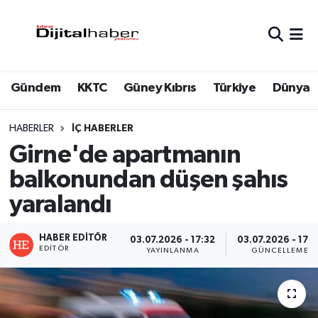
Hava Durumu
Gündem
KKTC
Güney Kıbrıs
Türkiye
Dünya
Trafik Durumu
Süper Lig Puan Durumu ve Fikstür
HABERLER
İÇ HABERLER
Girne'de apartmanın
Tüm Manşetler
balkonundan düşen şahıs
yaralandı
Son Dakika Haberleri
Haber Arşivi
HABER EDITÖR
03.07.2026 - 17:32
03.07.2026 - 17:3
EDITÖR
YAYINLANMA
GÜNCELLEME