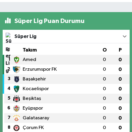
Süper Lig Puan Durumu
Süper Lig
#
Takım
O
P
1
Amed
0
0
2
Erzurumspor FK
0
0
3
Başakşehir
0
0
4
Kocaelispor
0
0
5
Beşiktaş
0
0
6
Eyüpspor
0
0
7
Galatasaray
0
0
8
Çorum FK
0
0