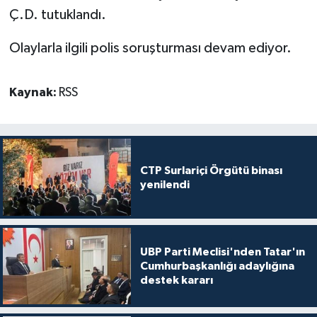
Ç.D. tutuklandı.
Olaylarla ilgili polis soruşturması devam ediyor.
Kaynak:
RSS
CTP Surlariçi Örgütü binası
yenilendi
UBP Parti Meclisi'nden Tatar'ın
Cumhurbaşkanlığı adaylığına
destek kararı