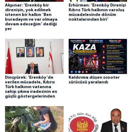
Akpınar: 'Erenköy bir
Erhürman: 'Erenköy Direnişi
direnişin, yok edilmek
Kıbrıs Türk halkının varoluş
istenen bir halkın 'Ben
mücadelesinde dönüm
buradayım ve var olmaya
noktalarından biri'
devam edeceğim' dediği
yer
Dinçyürek: 'Erenköy'de
Kaldırıma düşen scooter
verilen mücadele, Kıbrıs
sürücüsü yaralandı
Türk halkının vatanına
sahip çıkma iradesinin en
güçlü göstergelerinden