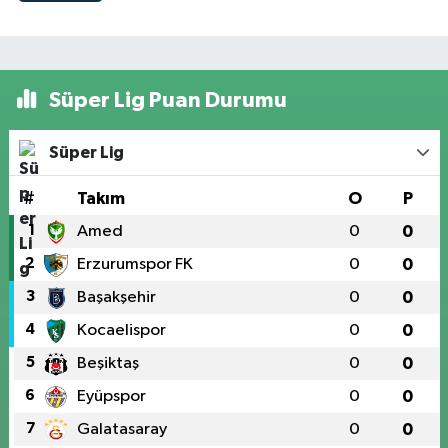
Süper Lig Puan Durumu
Süper Lig
#
Takım
O
P
1
Amed
0
0
2
Erzurumspor FK
0
0
3
Başakşehir
0
0
4
Kocaelispor
0
0
5
Beşiktaş
0
0
6
Eyüpspor
0
0
7
Galatasaray
0
0