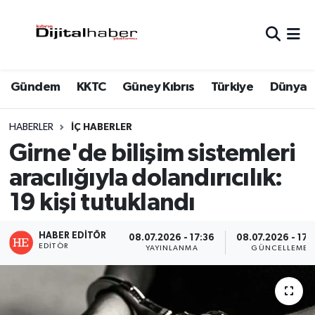
Hava Durumu
Gündem
KKTC
Güney Kıbrıs
Türkiye
Dünya
Trafik Durumu
Süper Lig Puan Durumu ve Fikstür
HABERLER
İÇ HABERLER
Girne'de bilişim sistemleri
Tüm Manşetler
aracılığıyla dolandırıcılık:
19 kişi tutuklandı
Son Dakika Haberleri
Haber Arşivi
HABER EDITÖR
08.07.2026 - 17:36
08.07.2026 - 17:
EDITÖR
YAYINLANMA
GÜNCELLEME