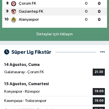
8
Çorum FK
0
0
9
Gaziantep FK
0
0
10
Alanyaspor
0
0
Detaylar için tıklayın
Süper Lig Fikstür
14 Ağustos, Cuma
Galatasaray - Çorum FK
21:30
15 Ağustos, Cumartesi
Konyaspor - Rizespor
19:00
Kasımpaşa - Trabzonspor
19:00