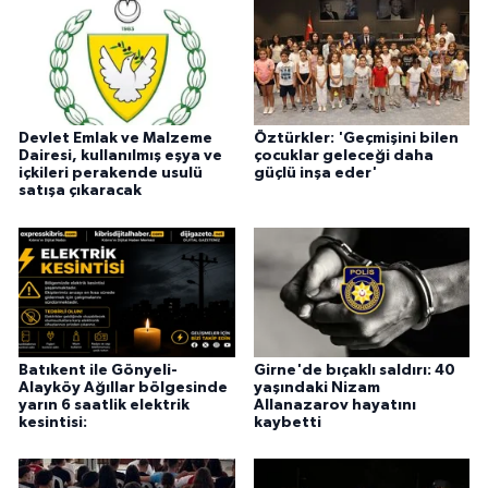
Devlet Emlak ve Malzeme
Öztürkler: 'Geçmişini bilen
Dairesi, kullanılmış eşya ve
çocuklar geleceği daha
içkileri perakende usulü
güçlü inşa eder'
satışa çıkaracak
Batıkent ile Gönyeli-
Girne'de bıçaklı saldırı: 40
Alayköy Ağıllar bölgesinde
yaşındaki Nizam
yarın 6 saatlik elektrik
Allanazarov hayatını
kesintisi:
kaybetti