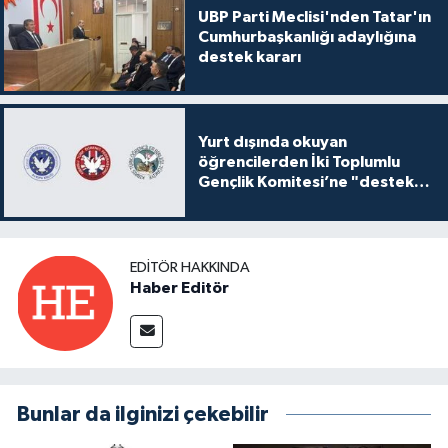
UBP Parti Meclisi'nden Tatar'ın
Cumhurbaşkanlığı adaylığına
destek kararı
Yurt dışında okuyan
öğrencilerden İki Toplumlu
Gençlik Komitesi’ne "destek
ve katkı" açıklaması
EDITÖR HAKKINDA
Haber Editör
Bunlar da ilginizi çekebilir