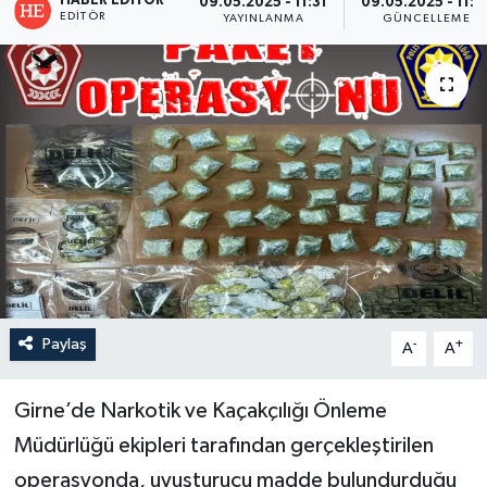
HABER EDITÖR
09.05.2025 - 11:31
09.05.2025 - 11:3
EDITÖR
YAYINLANMA
GÜNCELLEME
Paylaş
-
+
A
A
Girne’de Narkotik ve Kaçakçılığı Önleme
Müdürlüğü ekipleri tarafından gerçekleştirilen
operasyonda, uyuşturucu madde bulundurduğu