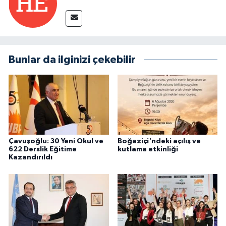
Bunlar da ilginizi çekebilir
Çavuşoğlu: 30 Yeni Okul ve
Boğaziçi'ndeki açılış ve
622 Derslik Eğitime
kutlama etkinliği
Kazandırıldı