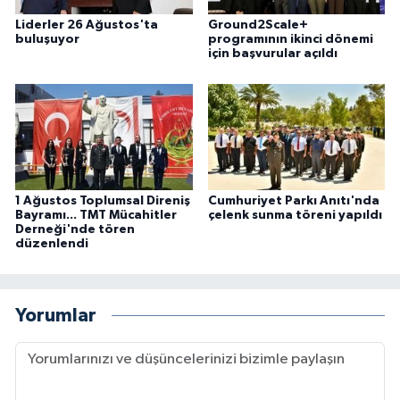
Liderler 26 Ağustos'ta
Ground2Scale+
buluşuyor
programının ikinci dönemi
için başvurular açıldı
1 Ağustos Toplumsal Direniş
Cumhuriyet Parkı Anıtı'nda
Bayramı... TMT Mücahitler
çelenk sunma töreni yapıldı
Derneği'nde tören
düzenlendi
Yorumlar