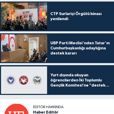
CTP Surlariçi Örgütü binası
yenilendi
UBP Parti Meclisi'nden Tatar'ın
Cumhurbaşkanlığı adaylığına
destek kararı
Yurt dışında okuyan
öğrencilerden İki Toplumlu
Gençlik Komitesi’ne "destek
ve katkı" açıklaması
EDITÖR HAKKINDA
Haber Editör