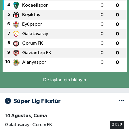
4
Kocaelispor
0
0
5
Beşiktaş
0
0
6
Eyüpspor
0
0
7
Galatasaray
0
0
8
Çorum FK
0
0
9
Gaziantep FK
0
0
10
Alanyaspor
0
0
Detaylar için tıklayın
Süper Lig Fikstür
14 Ağustos, Cuma
Galatasaray - Çorum FK
21:30