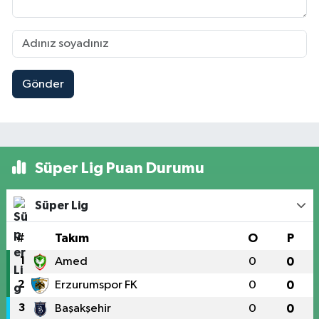
Gönder
Süper Lig Puan Durumu
Süper Lig
#
Takım
O
P
1
Amed
0
0
2
Erzurumspor FK
0
0
3
Başakşehir
0
0