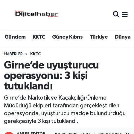
Hava Durumu
Gündem
KKTC
Güney Kıbrıs
Türkiye
Dünya
Trafik Durumu
Süper Lig Puan Durumu ve Fikstür
HABERLER
KKTC
Girne’de uyuşturucu
Tüm Manşetler
operasyonu: 3 kişi
tutuklandı
Son Dakika Haberleri
Girne’de Narkotik ve Kaçakçılığı Önleme
Haber Arşivi
Müdürlüğü ekipleri tarafından gerçekleştirilen
operasyonda, uyuşturucu madde bulundurduğu
gerekçesiyle 3 kişi tutuklandı.