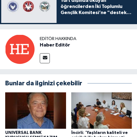
Yurt dışında okuyan
öğrencilerden İki Toplumlu
Gençlik Komitesi’ne "destek
ve katkı" açıklaması
EDITÖR HAKKINDA
Haber Editör
Bunlar da ilginizi çekebilir
UNIVERSAL BANK
İncirli: 'Yaşlıların kaliteli ve