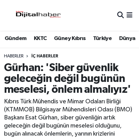
Hava Durumu
Gündem
KKTC
Güney Kıbrıs
Türkiye
Dünya
Trafik Durumu
Süper Lig Puan Durumu ve Fikstür
HABERLER
İÇ HABERLER
Gürhan: 'Siber güvenlik
Tüm Manşetler
geleceğin değil bugünün
meselesi, önlem almalıyız'
Son Dakika Haberleri
Kıbrıs Türk Mühendis ve Mimar Odaları Birliği
Haber Arşivi
(KTMMOB) Bilgisayar Mühendisleri Odası (BMO)
Başkanı Esat Gürhan, siber güvenliğin artık
geleceğin değil bugünün meselesi olduğunu,
bugün alınacak önlemlerin, yarının krizlerini