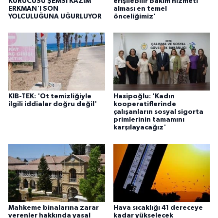
KURUCUSU ŞEMSİ KAZIM
erişilebilir bakım hizmeti
ERKMAN'I SON
alması en temel
YOLCULUĞUNA UĞURLUYOR
önceliğimiz'
KIB-TEK: 'Ot temizliğiyle
Hasipoğlu: 'Kadın
ilgili iddialar doğru değil'
kooperatiflerinde
çalışanların sosyal sigorta
primlerinin tamamını
karşılayacağız'
Mahkeme binalarına zarar
Hava sıcaklığı 41 dereceye
verenler hakkında yasal
kadar yükselecek