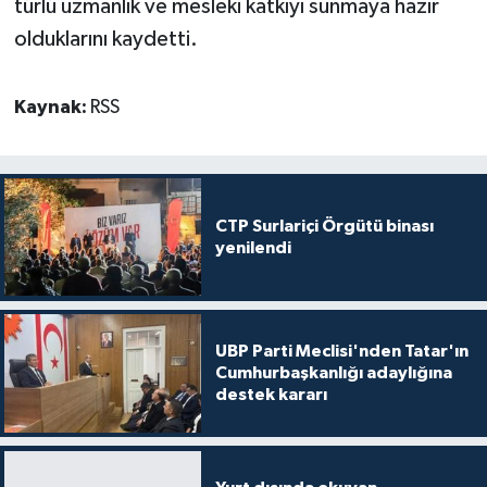
türlü uzmanlık ve mesleki katkıyı sunmaya hazır
olduklarını kaydetti.
Kaynak:
RSS
CTP Surlariçi Örgütü binası
yenilendi
UBP Parti Meclisi'nden Tatar'ın
Cumhurbaşkanlığı adaylığına
destek kararı