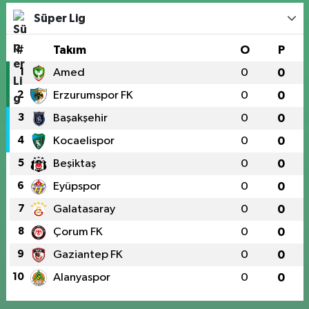
Süper Lig
#
Takım
O
P
1
Amed
0
0
2
Erzurumspor FK
0
0
3
Başakşehir
0
0
4
Kocaelispor
0
0
5
Beşiktaş
0
0
6
Eyüpspor
0
0
7
Galatasaray
0
0
8
Çorum FK
0
0
9
Gaziantep FK
0
0
10
Alanyaspor
0
0