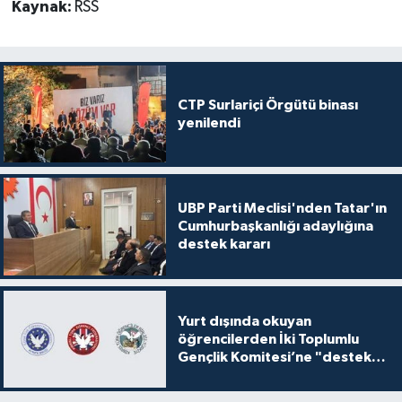
Kaynak:
RSS
CTP Surlariçi Örgütü binası
yenilendi
UBP Parti Meclisi'nden Tatar'ın
Cumhurbaşkanlığı adaylığına
destek kararı
Yurt dışında okuyan
öğrencilerden İki Toplumlu
Gençlik Komitesi’ne "destek
ve katkı" açıklaması