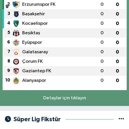
2
Erzurumspor FK
0
0
3
Başakşehir
0
0
4
Kocaelispor
0
0
5
Beşiktaş
0
0
6
Eyüpspor
0
0
7
Galatasaray
0
0
8
Çorum FK
0
0
9
Gaziantep FK
0
0
10
Alanyaspor
0
0
Detaylar için tıklayın
Süper Lig Fikstür