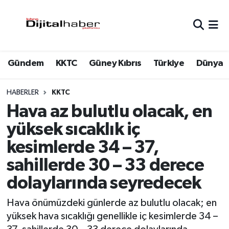
Hava Durumu
Gündem
KKTC
Güney Kıbrıs
Türkiye
Dünya
Trafik Durumu
Süper Lig Puan Durumu ve Fikstür
HABERLER
KKTC
Hava az bulutlu olacak, en
Tüm Manşetler
yüksek sıcaklık iç
kesimlerde 34 – 37,
Son Dakika Haberleri
sahillerde 30 – 33 derece
Haber Arşivi
dolaylarında seyredecek
Hava önümüzdeki günlerde az bulutlu olacak; en
yüksek hava sıcaklığı genellikle iç kesimlerde 34 –