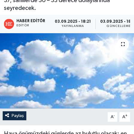
37, sahillerde 30 – 33 derece dolaylarında
seyredecek.
HABER EDITÖR
03.09.2025 - 18:21
03.09.2025 - 18:
EDITÖR
YAYINLANMA
GÜNCELLEME
Paylaş
-
+
A
A
Hava önümüzdeki günlerde az bulutlu olacak;
en