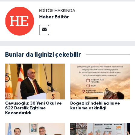
EDITÖR HAKKINDA
Haber Editör
Bunlar da ilginizi çekebilir
Çavuşoğlu: 30 Yeni Okul ve
Boğaziçi'ndeki açılış ve
622 Derslik Eğitime
kutlama etkinliği
Kazandırıldı