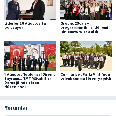
Liderler 26 Ağustos'ta
Ground2Scale+
buluşuyor
programının ikinci dönemi
için başvurular açıldı
1 Ağustos Toplumsal Direniş
Cumhuriyet Parkı Anıtı'nda
Bayramı... TMT Mücahitler
çelenk sunma töreni yapıldı
Derneği'nde tören
düzenlendi
Yorumlar