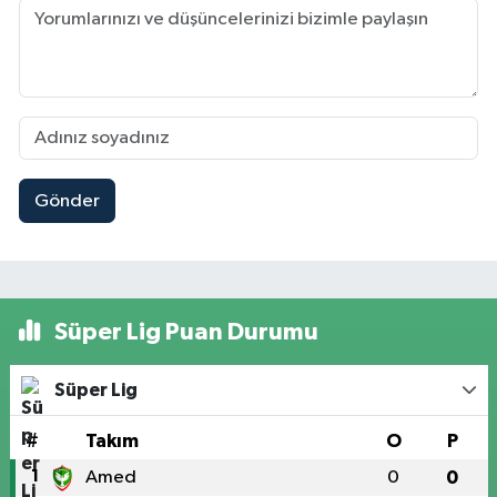
Gönder
Süper Lig Puan Durumu
Süper Lig
#
Takım
O
P
1
Amed
0
0