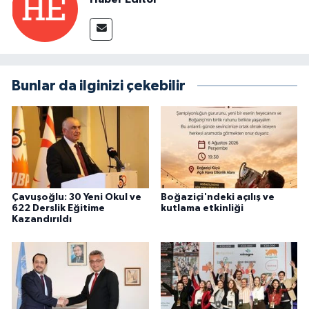
Bunlar da ilginizi çekebilir
Çavuşoğlu: 30 Yeni Okul ve
Boğaziçi'ndeki açılış ve
622 Derslik Eğitime
kutlama etkinliği
Kazandırıldı