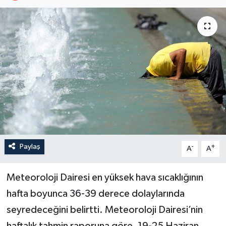
Paylaş
-
+
A
A
Meteoroloji Dairesi en yüksek hava sıcaklığının
hafta boyunca 36-39 derece dolaylarında
seyredeceğini belirtti. Meteoroloji Dairesi’nin
haftalık tahmin raporuna göre, 19-25 Haziran