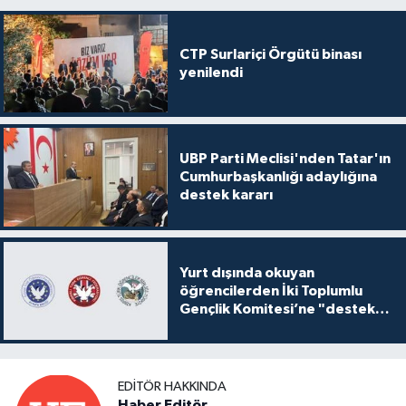
CTP Surlariçi Örgütü binası
yenilendi
UBP Parti Meclisi'nden Tatar'ın
Cumhurbaşkanlığı adaylığına
destek kararı
Yurt dışında okuyan
öğrencilerden İki Toplumlu
Gençlik Komitesi’ne "destek
ve katkı" açıklaması
EDITÖR HAKKINDA
Haber Editör