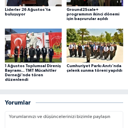
Liderler 26 Ağustos'ta
Ground2Scale+
buluşuyor
programının ikinci dönemi
için başvurular açıldı
1 Ağustos Toplumsal Direniş
Cumhuriyet Parkı Anıtı'nda
Bayramı... TMT Mücahitler
çelenk sunma töreni yapıldı
Derneği'nde tören
düzenlendi
Yorumlar