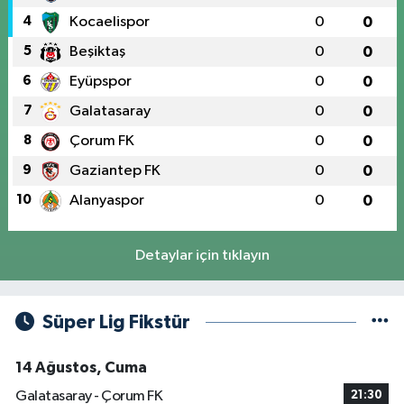
4
Kocaelispor
0
0
5
Beşiktaş
0
0
6
Eyüpspor
0
0
7
Galatasaray
0
0
8
Çorum FK
0
0
9
Gaziantep FK
0
0
10
Alanyaspor
0
0
Detaylar için tıklayın
Süper Lig Fikstür
14 Ağustos, Cuma
Galatasaray - Çorum FK
21:30