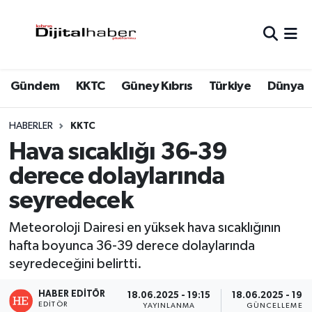
Hava Durumu
Gündem
KKTC
Güney Kıbrıs
Türkiye
Dünya
Trafik Durumu
Süper Lig Puan Durumu ve Fikstür
HABERLER
KKTC
Hava sıcaklığı 36-39
Tüm Manşetler
derece dolaylarında
seyredecek
Son Dakika Haberleri
Meteoroloji Dairesi en yüksek hava sıcaklığının
Haber Arşivi
hafta boyunca 36-39 derece dolaylarında
seyredeceğini belirtti.
HABER EDITÖR
18.06.2025 - 19:15
18.06.2025 - 19:
EDITÖR
YAYINLANMA
GÜNCELLEME