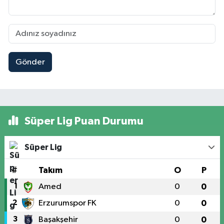
Gönder
Süper Lig Puan Durumu
Süper Lig
#
Takım
O
P
1
Amed
0
0
2
Erzurumspor FK
0
0
3
Başakşehir
0
0