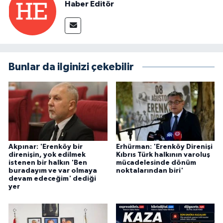
Haber Editör
Bunlar da ilginizi çekebilir
Akpınar: 'Erenköy bir
Erhürman: 'Erenköy Direnişi
direnişin, yok edilmek
Kıbrıs Türk halkının varoluş
istenen bir halkın 'Ben
mücadelesinde dönüm
buradayım ve var olmaya
noktalarından biri'
devam edeceğim' dediği
yer