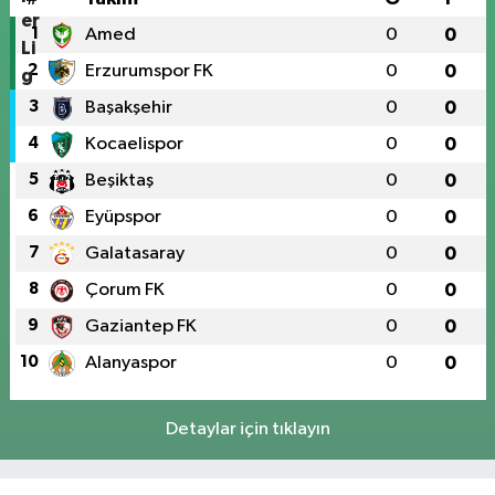
1
Amed
0
0
2
Erzurumspor FK
0
0
3
Başakşehir
0
0
4
Kocaelispor
0
0
5
Beşiktaş
0
0
6
Eyüpspor
0
0
7
Galatasaray
0
0
8
Çorum FK
0
0
9
Gaziantep FK
0
0
10
Alanyaspor
0
0
Detaylar için tıklayın