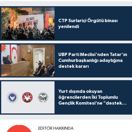
CTP Surlariçi Örgütü binası
yenilendi
UBP Parti Meclisi'nden Tatar'ın
Cumhurbaşkanlığı adaylığına
destek kararı
Yurt dışında okuyan
öğrencilerden İki Toplumlu
Gençlik Komitesi’ne "destek
ve katkı" açıklaması
EDITÖR HAKKINDA