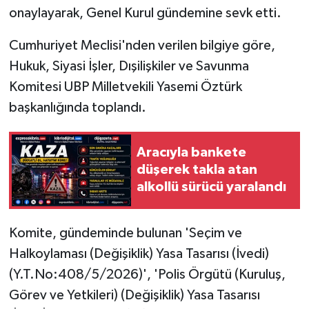
onaylayarak, Genel Kurul gündemine sevk etti.
Cumhuriyet Meclisi'nden verilen bilgiye göre,
Hukuk, Siyasi İşler, Dışilişkiler ve Savunma
Komitesi UBP Milletvekili Yasemi Öztürk
başkanlığında toplandı.
Aracıyla bankete
düşerek takla atan
alkollü sürücü yaralandı
Komite, gündeminde bulunan 'Seçim ve
Halkoylaması (Değişiklik) Yasa Tasarısı (İvedi)
(Y.T.No:408/5/2026)', 'Polis Örgütü (Kuruluş,
Görev ve Yetkileri) (Değişiklik) Yasa Tasarısı