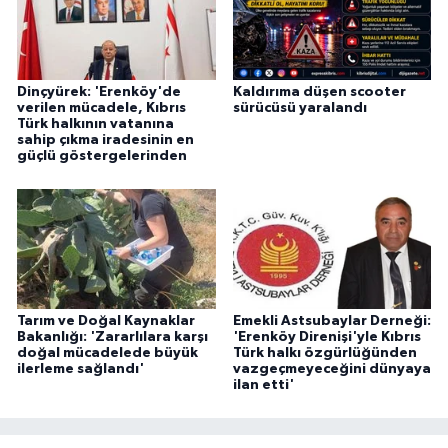
Dinçyürek: 'Erenköy'de
Kaldırıma düşen scooter
verilen mücadele, Kıbrıs
sürücüsü yaralandı
Türk halkının vatanına
sahip çıkma iradesinin en
güçlü göstergelerinden
Tarım ve Doğal Kaynaklar
Emekli Astsubaylar Derneği:
Bakanlığı: 'Zararlılara karşı
'Erenköy Direnişi'yle Kıbrıs
doğal mücadelede büyük
Türk halkı özgürlüğünden
ilerleme sağlandı'
vazgeçmeyeceğini dünyaya
ilan etti'