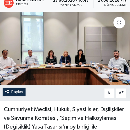
HABER EDITÖR
27.06.2026 - 10:47
27.06.2026 - 10:
EDITÖR
YAYINLANMA
GÜNCELLEME
Paylaş
-
+
A
A
Cumhuriyet Meclisi, Hukuk, Siyasi İşler, Dışilişkiler
ve Savunma Komitesi, 'Seçim ve Halkoylaması
(Değişiklik) Yasa Tasarısı'nı oy birliği ile