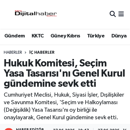
Hava Durumu
Gündem
KKTC
Güney Kıbrıs
Türkiye
Dünya
Trafik Durumu
Süper Lig Puan Durumu ve Fikstür
HABERLER
İÇ HABERLER
Hukuk Komitesi, Seçim
Tüm Manşetler
Yasa Tasarısı'nı Genel Kurul
gündemine sevk etti
Son Dakika Haberleri
Cumhuriyet Meclisi, Hukuk, Siyasi İşler, Dışilişkiler
Haber Arşivi
ve Savunma Komitesi, 'Seçim ve Halkoylaması
(Değişiklik) Yasa Tasarısı'nı oy birliği ile
onaylayarak, Genel Kurul gündemine sevk etti.