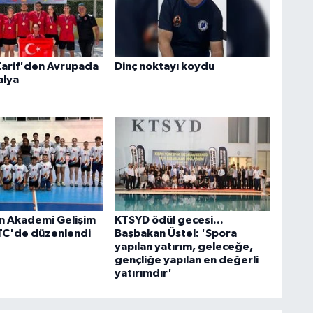
Zarif'den Avrupada
Dinç noktayı koydu
alya
n Akademi Gelişim
KTSYD ödül gecesi...
TC'de düzenlendi
Başbakan Üstel: 'Spora
yapılan yatırım, geleceğe,
gençliğe yapılan en değerli
yatırımdır'