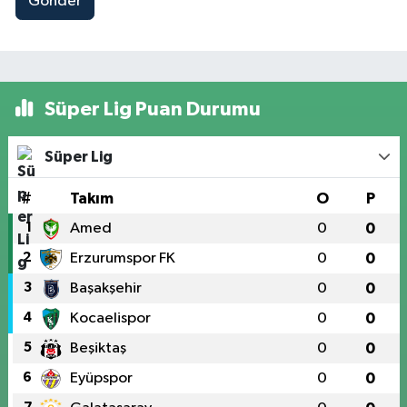
Gönder
Süper Lig Puan Durumu
Süper Lig
#
Takım
O
P
1
Amed
0
0
2
Erzurumspor FK
0
0
3
Başakşehir
0
0
4
Kocaelispor
0
0
5
Beşiktaş
0
0
6
Eyüpspor
0
0