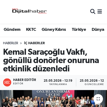
Hava Durumu
Gündem
KKTC
Güney Kıbrıs
Türkiye
Dünya
Trafik Durumu
Süper Lig Puan Durumu ve Fikstür
HABERLER
İÇ HABERLER
Kemal Saraçoğlu Vakfı,
Tüm Manşetler
gönüllü donörler onuruna
etkinlik düzenledi
Son Dakika Haberleri
Haber Arşivi
HABER EDITÖR
25.05.2026 - 12:19
25.05.2026 - 12:
EDITÖR
YAYINLANMA
GÜNCELLEME