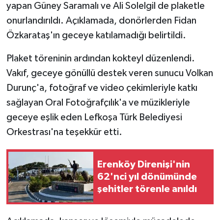
yapan Güney Saramalı ve Ali Solelgil de plaketle
onurlandırıldı. Açıklamada, donörlerden Fidan
Özkarataş'ın geceye katılamadığı belirtildi.
Plaket töreninin ardından kokteyl düzenlendi.
Vakıf, geceye gönüllü destek veren sunucu Volkan
Durunç'a, fotoğraf ve video çekimleriyle katkı
sağlayan Oral Fotoğrafçılık'a ve müzikleriyle
geceye eşlik eden Lefkoşa Türk Belediyesi
Orkestrası'na teşekkür etti.
Erenköy Direnişi'nin
62'nci yıl dönümünde
şehitler törenle anıldı