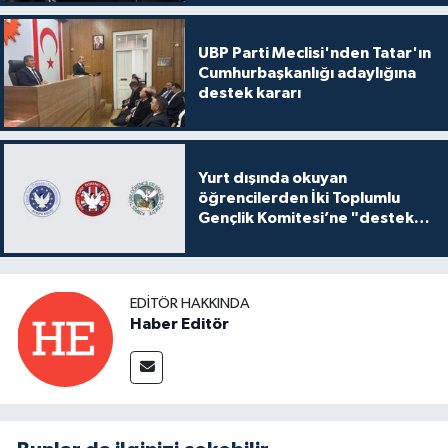
UBP Parti Meclisi'nden Tatar'ın
Cumhurbaşkanlığı adaylığına
destek kararı
Yurt dışında okuyan
öğrencilerden İki Toplumlu
Gençlik Komitesi’ne "destek
ve katkı" açıklaması
EDITÖR HAKKINDA
Haber Editör