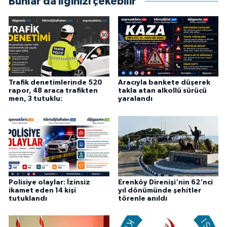
Bunlar da ilginizi çekebilir
Trafik denetimlerinde 520
Aracıyla bankete düşerek
rapor, 48 araca trafikten
takla atan alkollü sürücü
men, 3 tutuklu:
yaralandı
Polisiye olaylar: İzinsiz
Erenköy Direnişi'nin 62'nci
ikamet eden 14 kişi
yıl dönümünde şehitler
tutuklandı
törenle anıldı