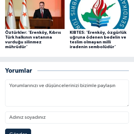
Öztürkler: 'Erenköy, Kıbrıs
KIBTES: 'Erenköy, özgürlük
Türk halkının vatanına
uğruna ödenen bedelin ve
vurduğu silinmez
teslim olmayan milli
mührüdür'
iradenin sembolüdür'
Yorumlar