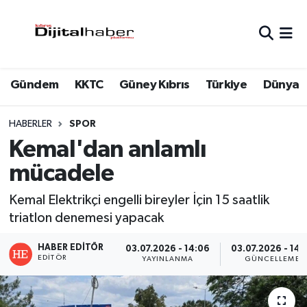
Hava Durumu
Gündem
KKTC
Güney Kıbrıs
Türkiye
Dünya
Trafik Durumu
Süper Lig Puan Durumu ve Fikstür
HABERLER
SPOR
Kemal'dan anlamlı
Tüm Manşetler
mücadele
Son Dakika Haberleri
Kemal Elektrikçi engelli bireyler İçin 15 saatlik
triatlon denemesi yapacak
Haber Arşivi
HABER EDITÖR
03.07.2026 - 14:06
03.07.2026 - 14:
EDITÖR
YAYINLANMA
GÜNCELLEME