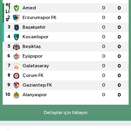
1
Amed
0
0
2
Erzurumspor FK
0
0
3
Başakşehir
0
0
4
Kocaelispor
0
0
5
Beşiktaş
0
0
6
Eyüpspor
0
0
7
Galatasaray
0
0
8
Çorum FK
0
0
9
Gaziantep FK
0
0
10
Alanyaspor
0
0
Detaylar için tıklayın