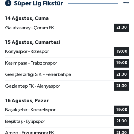
Süper Lig Fikstür
14 Ağustos, Cuma
Galatasaray - Çorum FK
21:30
15 Ağustos, Cumartesi
Konyaspor - Rizespor
19:00
Kasımpaşa - Trabzonspor
19:00
Gençlerbirliği S.K. - Fenerbahçe
21:30
Gaziantep FK - Alanyaspor
21:30
16 Ağustos, Pazar
Başakşehir - Kocaelispor
19:00
Beşiktaş - Eyüpspor
21:30
Amed - Erzurumspor FK
21:30