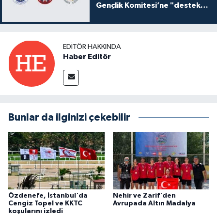
Gençlik Komitesi’ne "destek
ve katkı" açıklaması
EDITÖR HAKKINDA
Haber Editör
Bunlar da ilginizi çekebilir
Özdenefe, İstanbul'da
Nehir ve Zarif'den
Cengiz Topel ve KKTC
Avrupada Altın Madalya
koşularını izledi