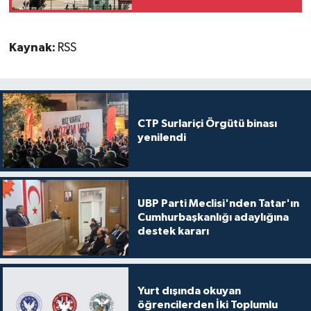
Kaynak:
RSS
CTP Surlariçi Örgütü binası
yenilendi
UBP Parti Meclisi'nden Tatar'ın
Cumhurbaşkanlığı adaylığına
destek kararı
Yurt dışında okuyan
öğrencilerden İki Toplumlu