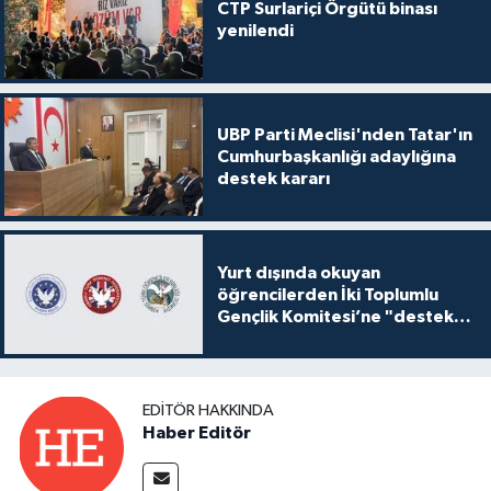
CTP Surlariçi Örgütü binası
yenilendi
UBP Parti Meclisi'nden Tatar'ın
Cumhurbaşkanlığı adaylığına
destek kararı
Yurt dışında okuyan
öğrencilerden İki Toplumlu
Gençlik Komitesi’ne "destek
ve katkı" açıklaması
EDITÖR HAKKINDA
Haber Editör