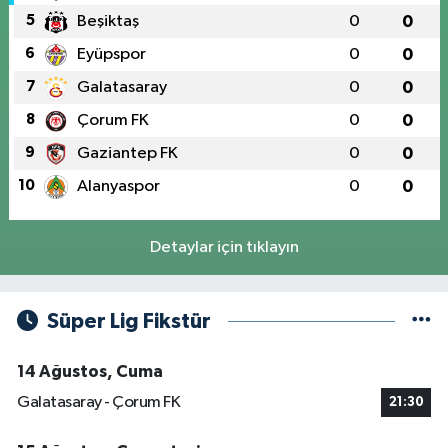
5
Beşiktaş
0
0
6
Eyüpspor
0
0
7
Galatasaray
0
0
8
Çorum FK
0
0
9
Gaziantep FK
0
0
10
Alanyaspor
0
0
Detaylar için tıklayın
Süper Lig Fikstür
14 Ağustos, Cuma
Galatasaray - Çorum FK
21:30