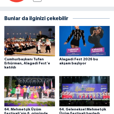
Bunlar da ilginizi çekebilir
Cumhurbaşkanı Tufan
Alagadi Fest 2026 bu
Erhürman, Alagadi Fest'e
akşam başlıyor
katıldı
64. Mehmetçik Üzüm
64. Geleneksel Mehmetçik
Festivali'nin 6. gününde
Üzüm Festivali başladı