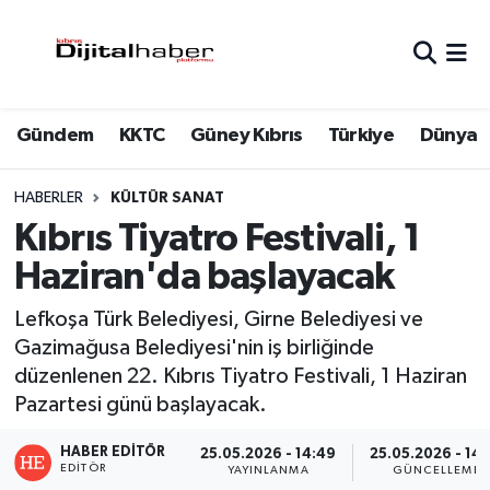
Hava Durumu
Gündem
KKTC
Güney Kıbrıs
Türkiye
Dünya
Trafik Durumu
Süper Lig Puan Durumu ve Fikstür
HABERLER
KÜLTÜR SANAT
Kıbrıs Tiyatro Festivali, 1
Tüm Manşetler
Haziran'da başlayacak
Son Dakika Haberleri
Lefkoşa Türk Belediyesi, Girne Belediyesi ve
Gazimağusa Belediyesi'nin iş birliğinde
Haber Arşivi
düzenlenen 22. Kıbrıs Tiyatro Festivali, 1 Haziran
Pazartesi günü başlayacak.
HABER EDITÖR
25.05.2026 - 14:49
25.05.2026 - 14:
EDITÖR
YAYINLANMA
GÜNCELLEME