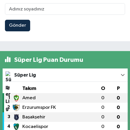
Gönder
Süper Lig Puan Durumu
Süper Lig
#
Takım
O
P
1
Amed
0
0
2
Erzurumspor FK
0
0
3
Başakşehir
0
0
4
Kocaelispor
0
0