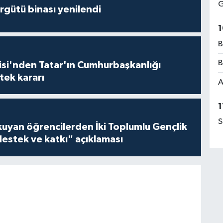
G
Örgütü binası yenilendi
1
B
B
isi'nden Tatar'ın Cumhurbaşkanlığı
tek kararı
A
1
S
kuyan öğrencilerden İki Toplumlu Gençlik
estek ve katkı" açıklaması