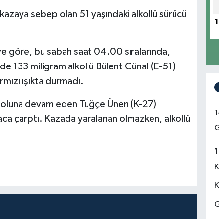
 kazaya sebep olan 51 yaşındaki alkollü sürücü
1
iye göre, bu sabah saat 04.00 sıralarında,
e 133 miligram alkollü Bülent Günal (E-51)
rmızı ışıkta durmadı.
in yoluna devam eden Tuğçe Ünen (K-27)
1
aca çarptı. Kazada yaralanan olmazken, alkollü
G
1
K
K
G