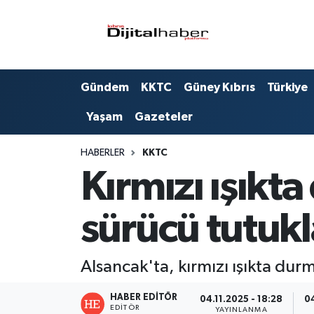
Hava Durumu
Gündem
KKTC
Güney Kıbrıs
Türkiye
Trafik Durumu
Yaşam
Gazeteler
Süper Lig Puan Durumu ve Fikstür
HABERLER
KKTC
Tüm Manşetler
Kırmızı ışıkt
Son Dakika Haberleri
sürücü tutuk
Haber Arşivi
Alsancak'ta, kırmızı ışıkta dur
HABER EDITÖR
04.11.2025 - 18:28
04
EDITÖR
YAYINLANMA