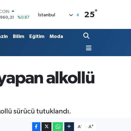
°
TCOIN
25
İstanbul
.960,21
%0.87
LAR
,7436
%0.18
RO
zin
Bilim
Eğitim
Moda
,2510
%0.32
ERLİN
,4811
%0.38
AM ALTIN
60.55
%0.03
ST100
yapan alkollü
.779
%-14
ollü sürücü tutuklandı.
-
+
A
A