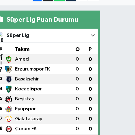
Süper Lig Puan Durumu
Süper Lig
#
Takım
O
P
1
Amed
0
0
2
Erzurumspor FK
0
0
3
Başakşehir
0
0
4
Kocaelispor
0
0
5
Beşiktaş
0
0
6
Eyüpspor
0
0
7
Galatasaray
0
0
8
Çorum FK
0
0