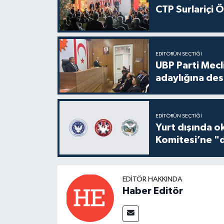
CTP Surlariçi 
EDITÖRÜN SEÇTIĞI
UBP Parti Mecl
adaylığına des
EDITÖRÜN SEÇTIĞI
Yurt dışında o
Komitesi’ne "d
EDITÖR HAKKINDA
Haber Editör