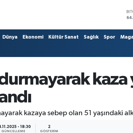
BI
64
DO
47
EU
Dünya
Ekonomi
Kültür Sanat
Sağlık
Spor
Maga
55
ST
64
GR
66
Bİ
a durmayarak kaza 
13
landı
mayarak kazaya sebep olan 51 yaşındaki alk
.11.2025 - 18:30
2
GÜNCELLEME
GÖSTERIM