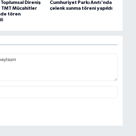
 Toplumsal Direniş
Cumhuriyet Parkı Anıtı'nda
. TMT Mücahitler
çelenk sunma töreni yapıldı
nde tören
di