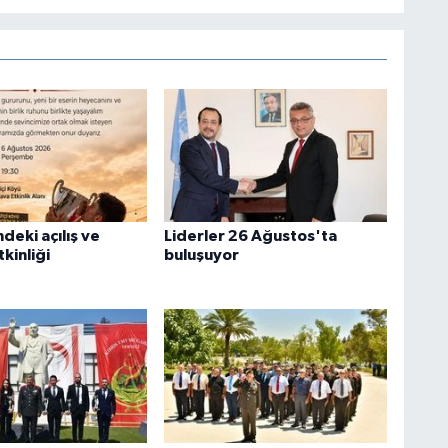
deki açılış ve
Liderler 26 Ağustos'ta
kinliği
buluşuyor