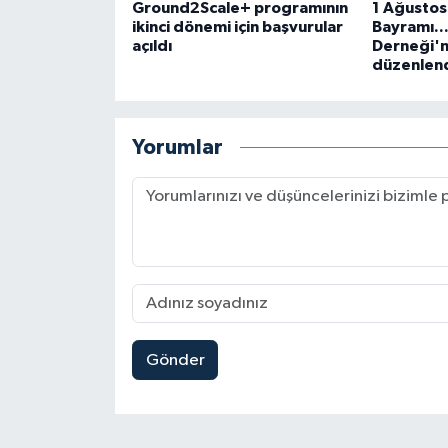
Ground2Scale+ programının
1 Ağustos
ikinci dönemi için başvurular
Bayramı..
açıldı
Derneği'
düzenlen
Yorumlar
Gönder