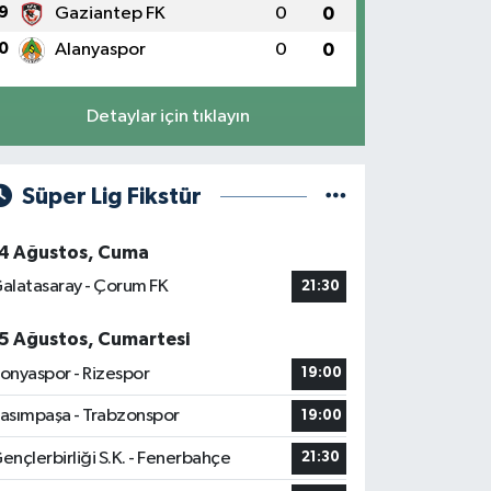
9
Gaziantep FK
0
0
0
Alanyaspor
0
0
Detaylar için tıklayın
Süper Lig Fikstür
4 Ağustos, Cuma
alatasaray - Çorum FK
21:30
5 Ağustos, Cumartesi
onyaspor - Rizespor
19:00
asımpaşa - Trabzonspor
19:00
ençlerbirliği S.K. - Fenerbahçe
21:30