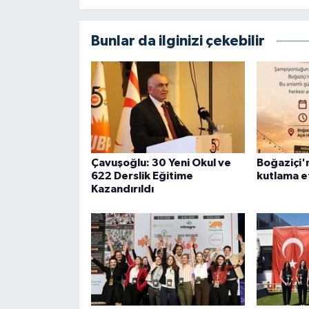
Bunlar da ilginizi çekebilir
Çavuşoğlu: 30 Yeni Okul ve
Boğaziçi'n
622 Derslik Eğitime
kutlama et
Kazandırıldı