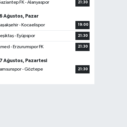
aziantep FK - Alanyaspor
21:30
6 Ağustos, Pazar
aşakşehir - Kocaelispor
19:00
eşiktaş - Eyüpspor
21:30
med - Erzurumspor FK
21:30
7 Ağustos, Pazartesi
amsunspor - Göztepe
21:30