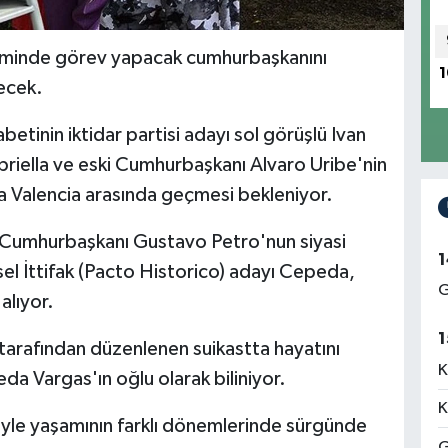
minde görev yapacak cumhurbaşkanını
1
decek.
betinin iktidar partisi adayı sol görüşlü Ivan
priella ve eski Cumhurbaşkanı Alvaro Uribe'nin
 Valencia arasında geçmesi bekleniyor.
 Cumhurbaşkanı Gustavo Petro'nun siyasi
1
sel İttifak (Pacto Historico) adayı Cepeda,
G
alıyor.
1
tarafından düzenlenen suikastta hayatını
K
 Vargas'ın oğlu olarak biliniyor.
K
niyle yaşamının farklı dönemlerinde sürgünde
G