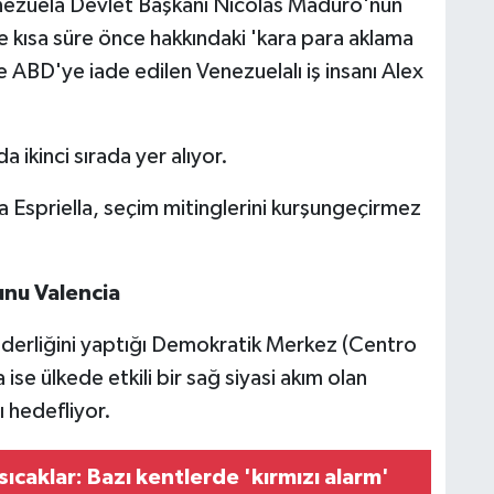
Venezuela Devlet Başkanı Nicolas Maduro'nun
ve kısa süre önce hakkındaki 'kara para aklama
le ABD'ye iade edilen Venezuelalı iş insanı Alex
 ikinci sırada yer alıyor.
la Espriella, seçim mitinglerini kurşungeçirmez
unu Valencia
iderliğini yaptığı Demokratik Merkez (Centro
ise ülkede etkili bir sağ siyasi akım olan
 hedefliyor.
 sıcaklar: Bazı kentlerde 'kırmızı alarm'