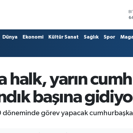
D
4
E
5
S
Dünya
Ekonomi
Kültür Sanat
Sağlık
Spor
Maga
6
G
6
B
1
B
 halk, yarın cum
6
andık başına gidiyo
döneminde görev yapacak cumhurbaşkanını