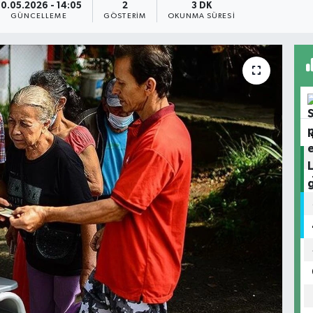
30.05.2026 - 14:05
2
3 DK
GÜNCELLEME
GÖSTERIM
OKUNMA SÜRESI