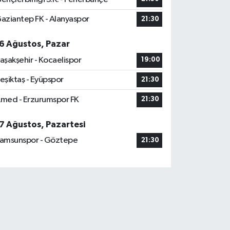
aziantep FK - Alanyaspor
21:30
6 Ağustos, Pazar
aşakşehir - Kocaelispor
19:00
eşiktaş - Eyüpspor
21:30
med - Erzurumspor FK
21:30
7 Ağustos, Pazartesi
amsunspor - Göztepe
21:30