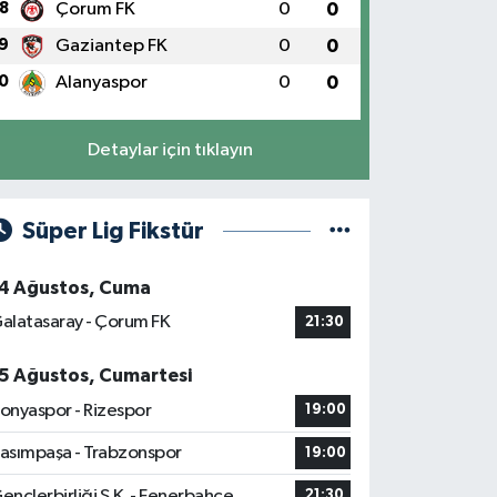
8
Çorum FK
0
0
9
Gaziantep FK
0
0
0
Alanyaspor
0
0
Detaylar için tıklayın
Süper Lig Fikstür
4 Ağustos, Cuma
alatasaray - Çorum FK
21:30
5 Ağustos, Cumartesi
onyaspor - Rizespor
19:00
asımpaşa - Trabzonspor
19:00
ençlerbirliği S.K. - Fenerbahçe
21:30