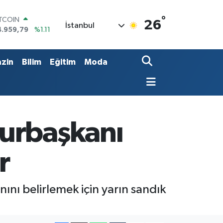
°
OLAR
26
İstanbul
7,7436
%0.18
URO
5,2510
%0.32
TERLİN
zin
Bilim
Eğitim
Moda
4,4811
%0.38
RAM ALTIN
660.55
%0.03
İST100
3.779
%-14
ITCOIN
hurbaşkanı
4.959,79
%1.11
r
 belirlemek için yarın sandık