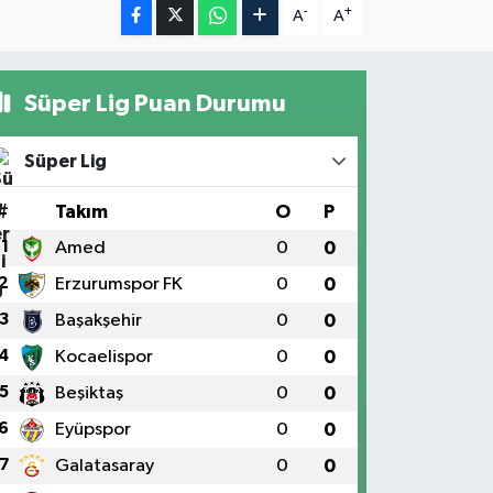
-
+
A
A
Süper Lig Puan Durumu
Süper Lig
#
Takım
O
P
1
Amed
0
0
2
Erzurumspor FK
0
0
3
Başakşehir
0
0
4
Kocaelispor
0
0
5
Beşiktaş
0
0
6
Eyüpspor
0
0
7
Galatasaray
0
0