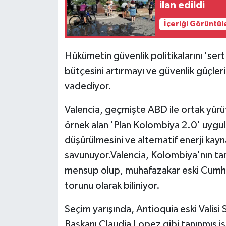
ilan edildi
İçeriği Görüntül
Hükümetin güvenlik politikalarını 'ser
bütçesini artırmayı ve güvenlik güçleri
vadediyor.
Valencia, geçmişte ABD ile ortak yür
örnek alan 'Plan Kolombiya 2.0' uygula
düşürülmesini ve alternatif enerji kayn
savunuyor.Valencia, Kolombiya'nın tan
mensup olup, muhafazakar eski Cumhu
torunu olarak biliniyor.
Seçim yarışında, Antioquia eski Valisi
Başkanı Claudia Lopez gibi tanınmış i