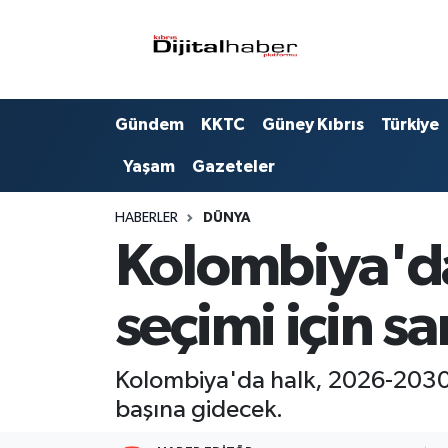
Hava Durumu
Gündem
KKTC
Güney Kıbrıs
Türkiye
Trafik Durumu
Yaşam
Gazeteler
Süper Lig Puan Durumu ve Fikstür
HABERLER
DÜNYA
Tüm Manşetler
Kolombiya'da
Son Dakika Haberleri
seçimi için s
Haber Arşivi
Kolombiya'da halk, 2026-2030 
başına gidecek.