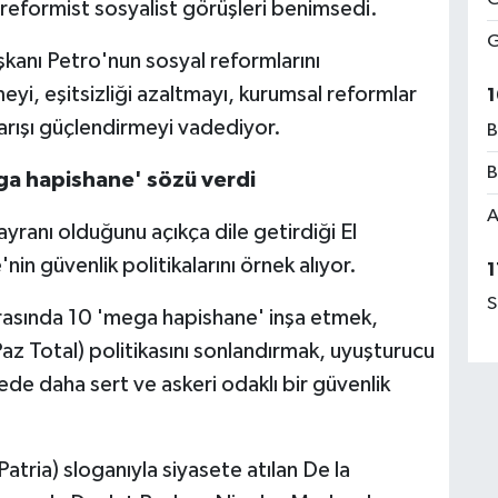
eformist sosyalist görüşleri benimsedi.
G
anı Petro'nun sosyal reformlarını
yi, eşitsizliği azaltmayı, kurumsal reformlar
1
arışı güçlendirmeyi vadediyor.
B
B
mega hapishane' sözü verdi
A
hayranı olduğunu açıkça dile getirdiği El
n güvenlik politikalarını örnek alıyor.
1
S
 arasında 10 'mega hapishane' inşa etmek,
az Total) politikasını sonlandırmak, uyuşturucu
lede daha sert ve askeri odaklı bir güvenlik
atria) sloganıyla siyasete atılan De la