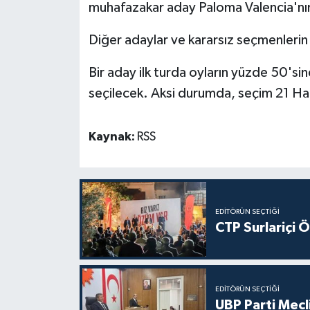
muhafazakar aday Paloma Valencia'nın
Diğer adaylar ve kararsız seçmenlerin
Bir aday ilk turda oyların yüzde 50'si
seçilecek. Aksi durumda, seçim 21 Hazi
Kaynak:
RSS
EDITÖRÜN SEÇTIĞI
CTP Surlariçi 
EDITÖRÜN SEÇTIĞI
UBP Parti Mecl