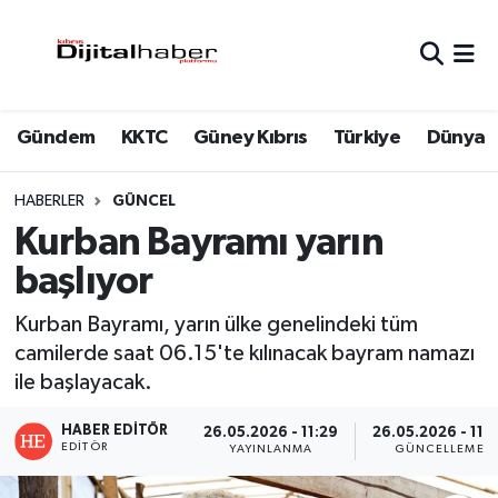
Hava Durumu
Gündem
KKTC
Güney Kıbrıs
Türkiye
Dünya
Trafik Durumu
Süper Lig Puan Durumu ve Fikstür
HABERLER
GÜNCEL
Kurban Bayramı yarın
Tüm Manşetler
başlıyor
Son Dakika Haberleri
Kurban Bayramı, yarın ülke genelindeki tüm
camilerde saat 06.15'te kılınacak bayram namazı
Haber Arşivi
ile başlayacak.
HABER EDITÖR
26.05.2026 - 11:29
26.05.2026 - 11:
EDITÖR
YAYINLANMA
GÜNCELLEME