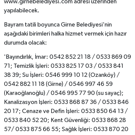
www.girnebelediyesi.com adresi üzerinden
yapılabilecek.
Bayram tatili boyunca Girne Belediyesi'nin
aşağıdaki birimleri halka hizmet vermek için hazır
durumda olacak:
'Bayındırlık, İmar: 0542 852 21 18 / 0533 869 09
71; Temizlik İşleri: 0533 825 17 03 / 0533 841
38 39; Su İşleri: 0546 999 10 12 (Ozanköy) /
0542 882 11 18 (Girne) / 0546 997 46 59
(Karaoğlanoğlu) / 0546 995 77 90 (su sayaç);
Kanalizasyon İşleri: 0533 868 87 36 / 0533 846
20 17; Cenaze ve Defin İşleri: 0533 850 64 13 /
0533 840 52 20; Kent Güvenliği: 0533 868 28
57/ 0533 875 66 55; Sağlık İşleri: 0533 870 20