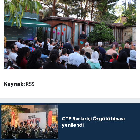
Kaynak:
RSS
CTP Surlariçi Örgütü binası
yenilendi