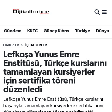
Hava Durumu
Gündem
KKTC
Güney Kıbrıs
Türkiye
Dünya
Trafik Durumu
Süper Lig Puan Durumu ve Fikstür
HABERLER
İÇ HABERLER
Lefkoşa Yunus Emre
Tüm Manşetler
Enstitüsü, Türkçe kurslarını
tamamlayan kursiyerler
Son Dakika Haberleri
için sertifika töreni
Haber Arşivi
düzenledi
Lefkoşa Yunus Emre Enstitüsü, Türkçe kurslarını
başarıyla tamamlayan kursiyerlere sertifikalarını