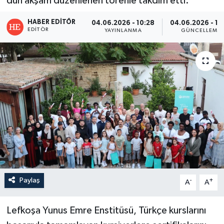
dün akşam düzenlenen törenle takdim etti.
HABER EDITÖR
04.06.2026 - 10:28
04.06.2026 - 11
EDITÖR
YAYINLANMA
GÜNCELLEME
Paylaş
-
+
A
A
Lefkoşa Yunus Emre Enstitüsü, Türkçe kurslarını