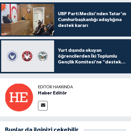
UBP Parti Meclisi'nden Tatar'ın
Cumhurbaşkanlığı adaylığına
destek kararı
Yurt dışında okuyan
öğrencilerden İki Toplumlu
Gençlik Komitesi’ne "destek
ve katkı" açıklaması
EDITÖR HAKKINDA
Haber Editör
Bunlar da ilginizi çekebilir