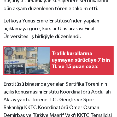
başarıyla tamamlayan kursiyerlere sertifikalarını
dün akşam düzenlenen törenle takdim etti.
Lefkoşa Yunus Emre Enstitüsü'nden yapılan
açıklamaya göre, kurslar Uluslararası Final
Üniversitesi iş birliğiyle düzenlendi.
Trafik kurallarına
uymayan sürücüye 7 bin
TL ve 15 puan ceza:
Enstitüsü binasında yer alan Sertifika Töreni'nin
açılış konuşmasını Enstitü Koordinatörü Abdullah
Aktaş yaptı. Törene T.C. Gençlik ve Spor
Bakanlığı KKTC Koordinatörü Ömer Osman
Demirbaş ve Türkiye Maarif Vakfı KKTC Temsilcisi