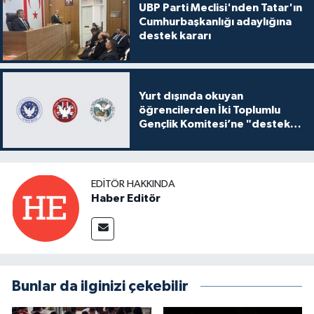
UBP Parti Meclisi'nden Tatar'ın
Cumhurbaşkanlığı adaylığına
destek kararı
Yurt dışında okuyan
öğrencilerden İki Toplumlu
Gençlik Komitesi’ne "destek
ve katkı" açıklaması
EDITÖR HAKKINDA
Haber Editör
Bunlar da ilginizi çekebilir