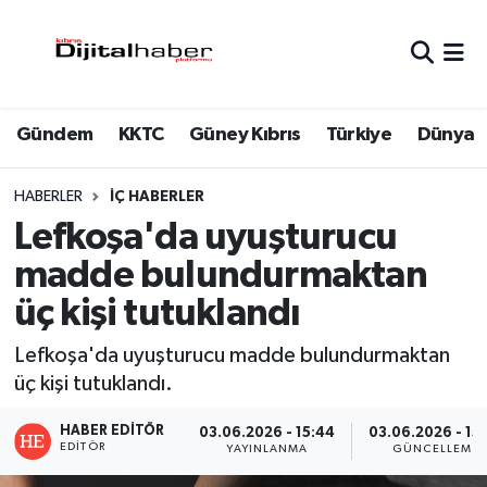
Hava Durumu
Gündem
KKTC
Güney Kıbrıs
Türkiye
Dünya
Trafik Durumu
Süper Lig Puan Durumu ve Fikstür
HABERLER
İÇ HABERLER
Lefkoşa'da uyuşturucu
Tüm Manşetler
madde bulundurmaktan
üç kişi tutuklandı
Son Dakika Haberleri
Lefkoşa'da uyuşturucu madde bulundurmaktan
Haber Arşivi
üç kişi tutuklandı.
HABER EDITÖR
03.06.2026 - 15:44
03.06.2026 - 15
EDITÖR
YAYINLANMA
GÜNCELLEME