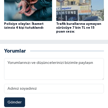
Polisiye olaylar: İkamet
Trafik kurallarına uymayan
izinsiz 4 kişi tutuklandı
sürücüye 7 bin TL ve 15
puan ceza:
Yorumlar
Gönder