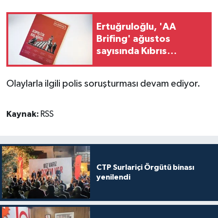
Ertuğruloğlu, 'AA
Brifing' ağustos
sayısında Kıbrıs
sorununa ilişkin
analizini paylaştı
Olaylarla ilgili polis soruşturması devam ediyor.
Kaynak:
RSS
CTP Surlariçi Örgütü binası
yenilendi