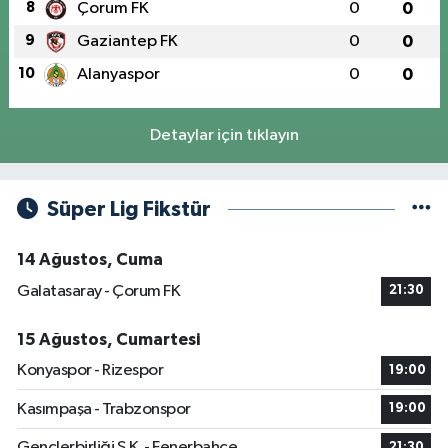
8
Çorum FK
0
0
9
Gaziantep FK
0
0
10
Alanyaspor
0
0
Detaylar için tıklayın
Süper Lig Fikstür
14 Ağustos, Cuma
Galatasaray - Çorum FK
21:30
15 Ağustos, Cumartesi
Konyaspor - Rizespor
19:00
Kasımpaşa - Trabzonspor
19:00
Gençlerbirliği S.K. - Fenerbahçe
21:30