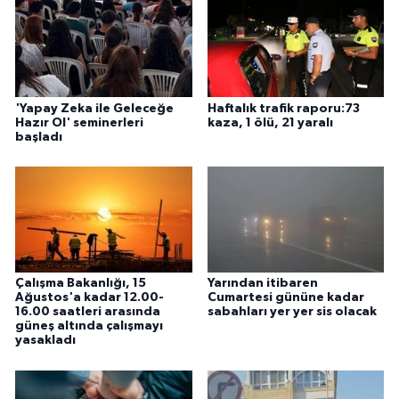
'Yapay Zeka ile Geleceğe
Haftalık trafik raporu:73
Hazır Ol' seminerleri
kaza, 1 ölü, 21 yaralı
başladı
Çalışma Bakanlığı, 15
Yarından itibaren
Ağustos'a kadar 12.00-
Cumartesi gününe kadar
16.00 saatleri arasında
sabahları yer yer sis olacak
güneş altında çalışmayı
yasakladı