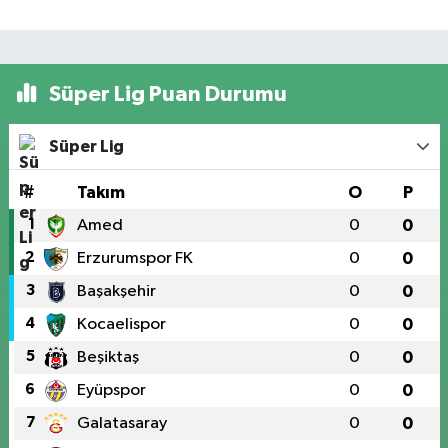
Süper Lig Puan Durumu
Süper Lig
#
Takım
O
P
1
Amed
0
0
2
Erzurumspor FK
0
0
3
Başakşehir
0
0
4
Kocaelispor
0
0
5
Beşiktaş
0
0
6
Eyüpspor
0
0
7
Galatasaray
0
0