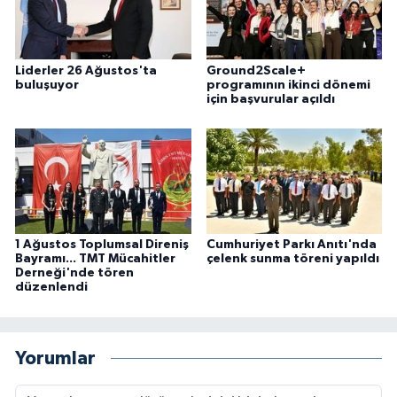
Liderler 26 Ağustos'ta
Ground2Scale+
buluşuyor
programının ikinci dönemi
için başvurular açıldı
1 Ağustos Toplumsal Direniş
Cumhuriyet Parkı Anıtı'nda
Bayramı... TMT Mücahitler
çelenk sunma töreni yapıldı
Derneği'nde tören
düzenlendi
Yorumlar