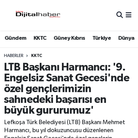
Hava Durumu
Gündem
KKTC
Güney Kıbrıs
Türkiye
Dünya
Trafik Durumu
Süper Lig Puan Durumu ve Fikstür
HABERLER
KKTC
LTB Başkanı Harmancı: '9.
Tüm Manşetler
Engelsiz Sanat Gecesi'nde
özel gençlerimizin
Son Dakika Haberleri
sahnedeki başarısı en
Haber Arşivi
büyük gururumuz'
Lefkoşa Türk Belediyesi (LTB) Başkanı Mehmet
Harmancı, bu yıl dokuzuncusu düzenlenen