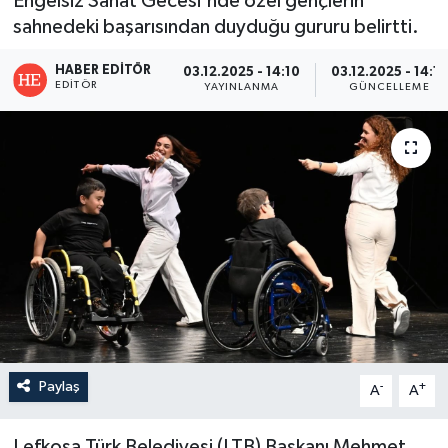
Engelsiz Sanat Gecesi'nde özel gençlerin
sahnedeki başarısından duyduğu gururu belirtti.
HABER EDITÖR
03.12.2025 - 14:10
03.12.2025 - 14:15
EDITÖR
YAYINLANMA
GÜNCELLEME
Paylaş
-
+
A
A
Lefkoşa Türk Belediyesi (LTB) Başkanı Mehmet