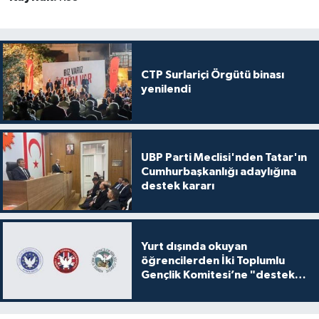
CTP Surlariçi Örgütü binası
yenilendi
UBP Parti Meclisi'nden Tatar'ın
Cumhurbaşkanlığı adaylığına
destek kararı
Yurt dışında okuyan
öğrencilerden İki Toplumlu
Gençlik Komitesi’ne "destek
ve katkı" açıklaması