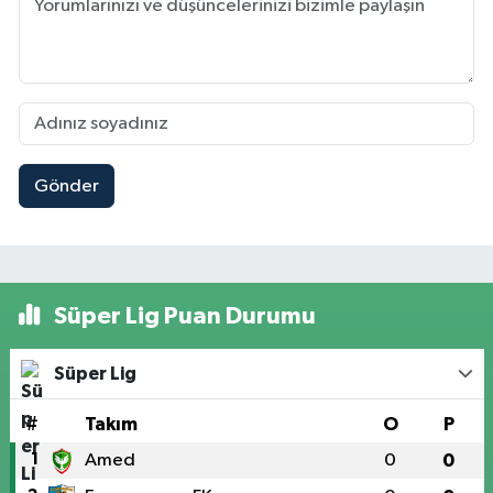
Gönder
Süper Lig Puan Durumu
Süper Lig
#
Takım
O
P
1
Amed
0
0