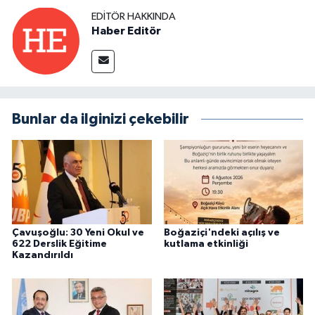
EDITÖR HAKKINDA
Haber Editör
Bunlar da ilginizi çekebilir
Çavuşoğlu: 30 Yeni Okul ve
Boğaziçi'ndeki açılış ve
622 Derslik Eğitime
kutlama etkinliği
Kazandırıldı