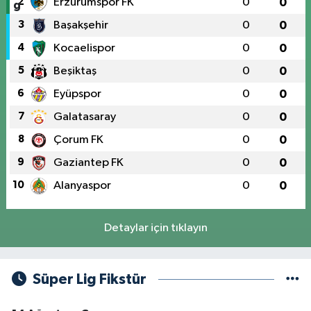
2
Erzurumspor FK
0
0
3
Başakşehir
0
0
4
Kocaelispor
0
0
5
Beşiktaş
0
0
6
Eyüpspor
0
0
7
Galatasaray
0
0
8
Çorum FK
0
0
9
Gaziantep FK
0
0
10
Alanyaspor
0
0
Detaylar için tıklayın
Süper Lig Fikstür