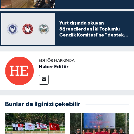
Yurt dışında okuyan
öğrencilerden İki Toplumlu
Gençlik Komitesi’ne "destek
ve katkı" açıklaması
EDITÖR HAKKINDA
Haber Editör
Bunlar da ilginizi çekebilir