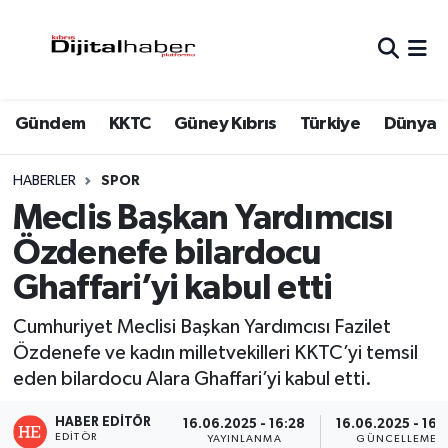
Hava Durumu
Gündem
KKTC
Güney Kıbrıs
Türkiye
Dünya
Trafik Durumu
Süper Lig Puan Durumu ve Fikstür
HABERLER
SPOR
Meclis Başkan Yardımcısı
Tüm Manşetler
Özdenefe bilardocu
Ghaffari’yi kabul etti
Son Dakika Haberleri
Cumhuriyet Meclisi Başkan Yardımcısı Fazilet
Haber Arşivi
Özdenefe ve kadın milletvekilleri KKTC’yi temsil
eden bilardocu Alara Ghaffari’yi kabul etti.
HABER EDITÖR
16.06.2025 - 16:28
16.06.2025 - 16:
EDITÖR
YAYINLANMA
GÜNCELLEME