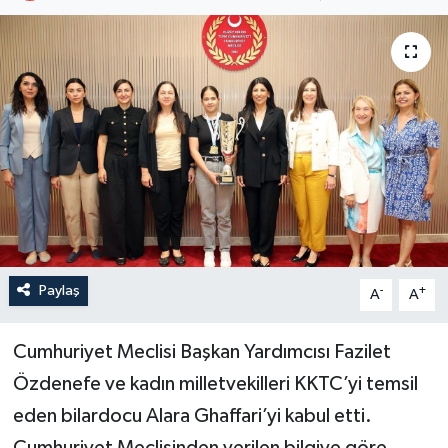
Paylaş
-
+
A
A
Cumhuriyet Meclisi Başkan Yardımcısı Fazilet
Özdenefe ve kadın milletvekilleri KKTC’yi temsil
eden bilardocu Alara Ghaffari’yi kabul etti.
Cumhuriyet Meclisinden verilen bilgiye göre,