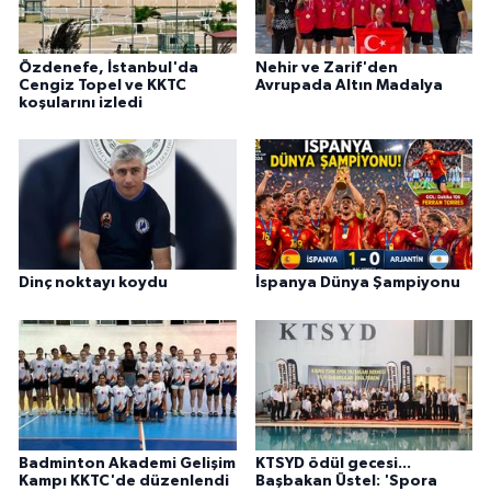
Özdenefe, İstanbul'da
Nehir ve Zarif'den
Cengiz Topel ve KKTC
Avrupada Altın Madalya
koşularını izledi
Dinç noktayı koydu
İspanya Dünya Şampiyonu
Badminton Akademi Gelişim
KTSYD ödül gecesi...
Kampı KKTC'de düzenlendi
Başbakan Üstel: 'Spora