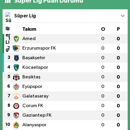
Süper Lig Puan Durumu
Süper Lig
#
Takım
O
P
1
Amed
0
0
2
Erzurumspor FK
0
0
3
Başakşehir
0
0
4
Kocaelispor
0
0
5
Beşiktaş
0
0
6
Eyüpspor
0
0
7
Galatasaray
0
0
8
Çorum FK
0
0
9
Gaziantep FK
0
0
10
Alanyaspor
0
0