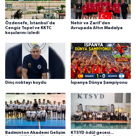
Özdenefe, İstanbul'da
Nehir ve Zarif'den
Cengiz Topel ve KKTC
Avrupada Altın Madalya
koşularını izledi
Dinç noktayı koydu
İspanya Dünya Şampiyonu
Badminton Akademi Gelişim
KTSYD ödül gecesi...