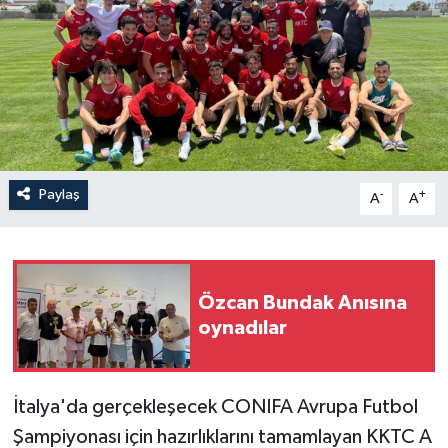
Paylaş
-
+
A
A
Özcan Bundak Anısına
oynadılar
İtalya'da gerçekleşecek CONIFA Avrupa Futbol
Şampiyonası için hazırlıklarını tamamlayan
KKTC A