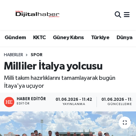
Hava Durumu
Gündem
KKTC
Güney Kıbrıs
Türkiye
Dünya
Trafik Durumu
Süper Lig Puan Durumu ve Fikstür
HABERLER
SPOR
Milliler İtalya yolcusu
Tüm Manşetler
Milli takım hazırlıklarını tamamlayarak bugün
Son Dakika Haberleri
İtaya'ya uçuyor
HABER EDITÖR
Haber Arşivi
01.06.2026 - 11:42
01.06.2026 - 11:4
EDITÖR
YAYINLANMA
GÜNCELLEME