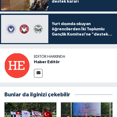
destek kararı
Yurt dışında okuyan
öğrencilerden İki Toplumlu
Gençlik Komitesi’ne "destek
ve katkı" açıklaması
EDITÖR HAKKINDA
Haber Editör
Bunlar da ilginizi çekebilir