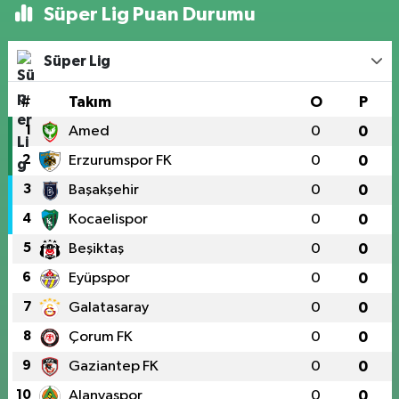
Süper Lig Puan Durumu
Süper Lig
#
Takım
O
P
1
Amed
0
0
2
Erzurumspor FK
0
0
3
Başakşehir
0
0
4
Kocaelispor
0
0
5
Beşiktaş
0
0
6
Eyüpspor
0
0
7
Galatasaray
0
0
8
Çorum FK
0
0
9
Gaziantep FK
0
0
10
Alanyaspor
0
0