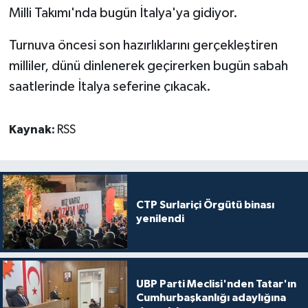
Milli Takımı'nda bugün İtalya'ya gidiyor.
Turnuva öncesi son hazırlıklarını gerçekleştiren
milliler, dünü dinlenerek geçirerken bugün sabah
saatlerinde İtalya seferine çıkacak.
Kaynak:
RSS
CTP Surlariçi Örgütü binası
yenilendi
UBP Parti Meclisi'nden Tatar'ın
Cumhurbaşkanlığı adaylığına