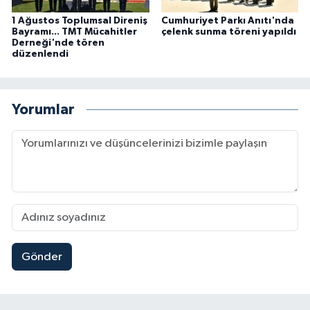
1 Ağustos Toplumsal Direniş
Cumhuriyet Parkı Anıtı'nda
Bayramı... TMT Mücahitler
çelenk sunma töreni yapıldı
Derneği'nde tören
düzenlendi
Yorumlar
Gönder