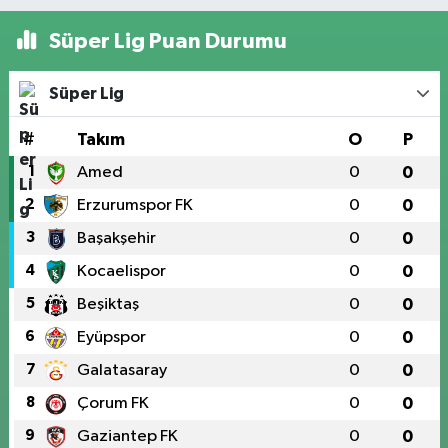
Süper Lig Puan Durumu
Süper Lig
#
Takım
O
P
1
Amed
0
0
2
Erzurumspor FK
0
0
3
Başakşehir
0
0
4
Kocaelispor
0
0
5
Beşiktaş
0
0
6
Eyüpspor
0
0
7
Galatasaray
0
0
8
Çorum FK
0
0
9
Gaziantep FK
0
0