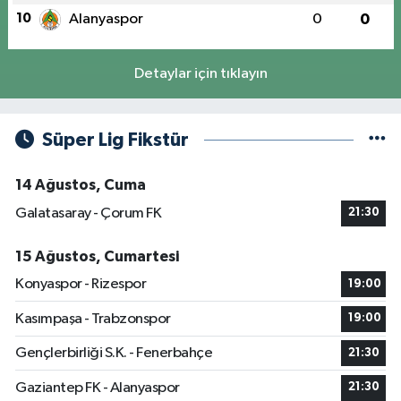
10
Alanyaspor
0
0
Detaylar için tıklayın
Süper Lig Fikstür
14 Ağustos, Cuma
Galatasaray - Çorum FK
21:30
15 Ağustos, Cumartesi
Konyaspor - Rizespor
19:00
Kasımpaşa - Trabzonspor
19:00
Gençlerbirliği S.K. - Fenerbahçe
21:30
Gaziantep FK - Alanyaspor
21:30