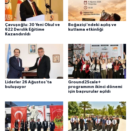
Çavuşoğlu: 30 Yeni Okul ve
Boğaziçi'ndeki açılış ve
622 Derslik Eğitime
kutlama etkinliği
Kazandırıldı
Liderler 26 Ağustos'ta
Ground2Scale+
buluşuyor
programının ikinci dönemi
için başvurular açıldı