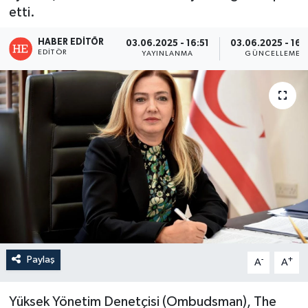
etti.
HABER EDITÖR
03.06.2025 - 16:51
03.06.2025 - 16:
EDITÖR
YAYINLANMA
GÜNCELLEME
Paylaş
-
+
A
A
Yüksek Yönetim Denetçisi (Ombudsman), The