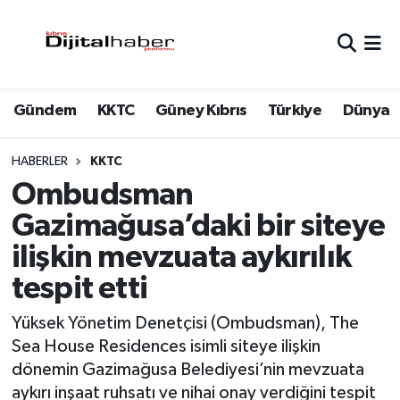
Hava Durumu
Gündem
KKTC
Güney Kıbrıs
Türkiye
Dünya
Trafik Durumu
Süper Lig Puan Durumu ve Fikstür
HABERLER
KKTC
Ombudsman
Tüm Manşetler
Gazimağusa’daki bir siteye
ilişkin mevzuata aykırılık
Son Dakika Haberleri
tespit etti
Haber Arşivi
Yüksek Yönetim Denetçisi (Ombudsman), The
Sea House Residences isimli siteye ilişkin
dönemin Gazimağusa Belediyesi’nin mevzuata
aykırı inşaat ruhsatı ve nihai onay verdiğini tespit