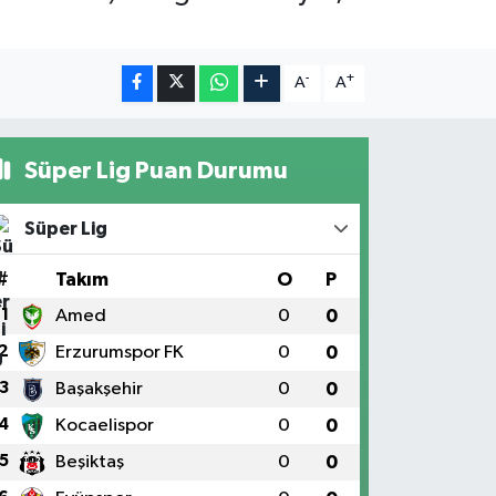
-
+
A
A
Süper Lig Puan Durumu
Süper Lig
#
Takım
O
P
1
Amed
0
0
2
Erzurumspor FK
0
0
3
Başakşehir
0
0
4
Kocaelispor
0
0
5
Beşiktaş
0
0