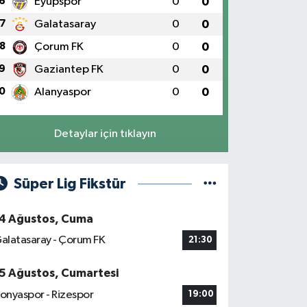
6
Eyüpspor
0
0
7
Galatasaray
0
0
8
Çorum FK
0
0
9
Gaziantep FK
0
0
0
Alanyaspor
0
0
Detaylar için tıklayın
Süper Lig Fikstür
4 Ağustos, Cuma
alatasaray - Çorum FK
21:30
5 Ağustos, Cumartesi
onyaspor - Rizespor
19:00