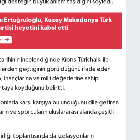
iği desteğin büyük anlam taşıdığını söyledi.
anı Ertuğruloğlu, Kuzey Makedonya Türk
tisi heyetini kabul etti
e
ihinin incelendiğinde Kıbrıs Türk halkı ile
lerden geçtiğinin görüldüğünü ifade eden
a, inançlarına ve milli değerlerine sahip
rtaya koyduğunu belirtti.
syonlarla karşı karşıya bulunduğunu dile getiren
arın ve sporcuların uluslararası alanda çeşitli
Birliği toplantısında da izolasyonların