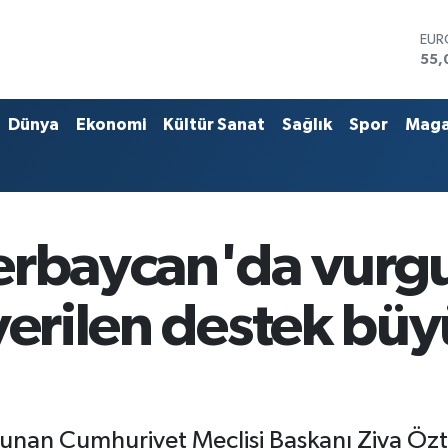
EU
55,
STE
64,
GRA
Dünya
Ekonomi
Kültür Sanat
Sağlık
Spor
Maga
661
BİS
13.
BIT
64.
DO
rbaycan'da vurgul
47,
 verilen destek bü
nan Cumhuriyet Meclisi Başkanı Ziya Öztü