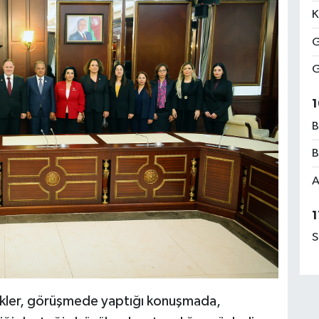
K
G
G
1
B
B
A
1
S
ürkler, görüşmede yaptığı konuşmada,