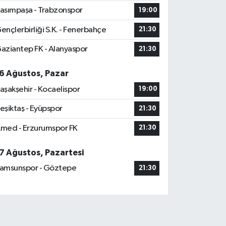
asımpaşa - Trabzonspor
19:00
ençlerbirliği S.K. - Fenerbahçe
21:30
aziantep FK - Alanyaspor
21:30
6 Ağustos, Pazar
aşakşehir - Kocaelispor
19:00
eşiktaş - Eyüpspor
21:30
med - Erzurumspor FK
21:30
7 Ağustos, Pazartesi
amsunspor - Göztepe
21:30