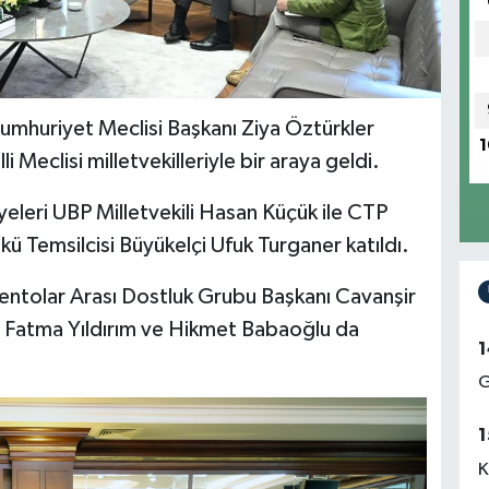
mhuriyet Meclisi Başkanı Ziya Öztürkler
1
 Meclisi milletvekilleriyle bir araya geldi.
eleri UBP Milletvekili Hasan Küçük ile CTP
kü Temsilcisi Büyükelçi Ufuk Turganer katıldı.
entolar Arası Dostluk Grubu Başkanı Cavanşir
va, Fatma Yıldırım ve Hikmet Babaoğlu da
1
G
1
K