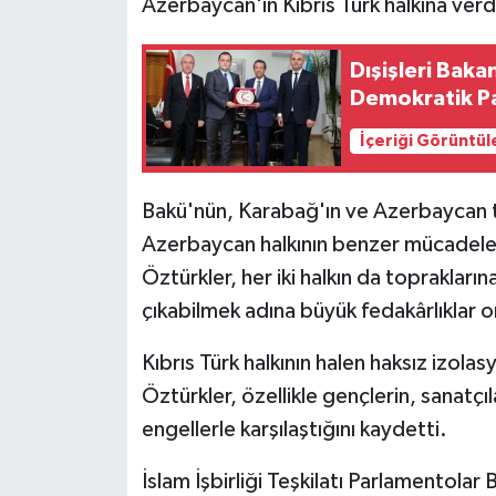
Azerbaycan'ın Kıbrıs Türk halkına verd
Dışişleri Bak
Demokratik Par
İçeriği Görüntül
Bakü'nün, Karabağ'ın ve Azerbaycan tar
Azerbaycan halkının benzer mücadele
Öztürkler, her iki halkın da toprakların
çıkabilmek adına büyük fedakârlıklar o
Kıbrıs Türk halkının halen haksız izola
Öztürkler, özellikle gençlerin, sanatçıl
engellerle karşılaştığını kaydetti.
İslam İşbirliği Teşkilatı Parlamentolar 