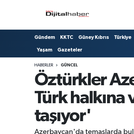
Hava Durumu
Gündem
KKTC
Güney Kıbrıs
Türkiye
Trafik Durumu
Yaşam
Gazeteler
Süper Lig Puan Durumu ve Fikstür
HABERLER
GÜNCEL
Tüm Manşetler
Öztürkler Aze
Son Dakika Haberleri
Türk halkına
Haber Arşivi
taşıyor'
Azerbaycan'da temaslarda bulu