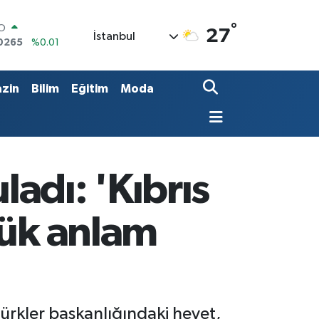
°
RO
27
İstanbul
0265
%0.01
RLİN
1897
%0.02
M ALTIN
zin
Bilim
Eğitim
Moda
8.49
%2.12
T100
887
%64
COIN
360,53
%-0.76
LAR
adı: 'Kıbrıs
7069
%0.17
yük anlam
rkler başkanlığındaki heyet,