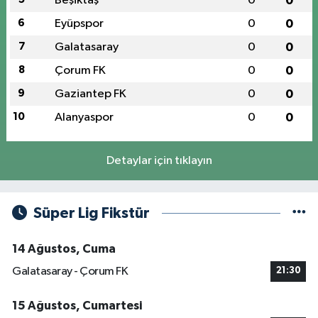
Beşiktaş
0
0
6
Eyüpspor
0
0
7
Galatasaray
0
0
8
Çorum FK
0
0
9
Gaziantep FK
0
0
10
Alanyaspor
0
0
Detaylar için tıklayın
Süper Lig Fikstür
14 Ağustos, Cuma
Galatasaray - Çorum FK
21:30
15 Ağustos, Cumartesi