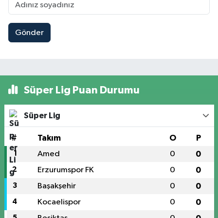
Gönder
Süper Lig Puan Durumu
Süper Lig
#
Takım
O
P
1
Amed
0
0
2
Erzurumspor FK
0
0
3
Başakşehir
0
0
4
Kocaelispor
0
0
5