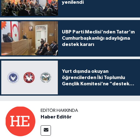
yenilendi
UBP Parti Meclisi'nden Tatar'ın
Cumhurbaşkanlığı adaylığına
destek kararı
Yurt dışında okuyan
öğrencilerden İki Toplumlu
Gençlik Komitesi’ne "destek
ve katkı" açıklaması
EDITÖR HAKKINDA
Haber Editör