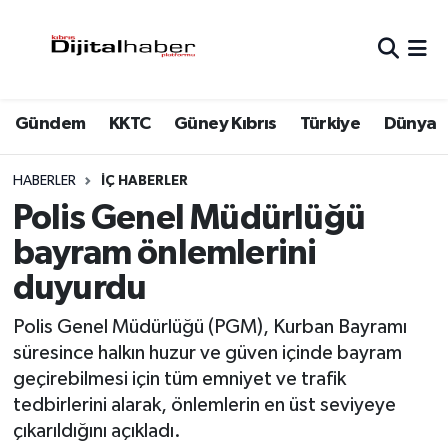
Hava Durumu
Gündem
KKTC
Güney Kıbrıs
Türkiye
Dünya
Trafik Durumu
Süper Lig Puan Durumu ve Fikstür
HABERLER
İÇ HABERLER
Polis Genel Müdürlüğü
Tüm Manşetler
bayram önlemlerini
duyurdu
Son Dakika Haberleri
Polis Genel Müdürlüğü (PGM), Kurban Bayramı
Haber Arşivi
süresince halkın huzur ve güven içinde bayram
geçirebilmesi için tüm emniyet ve trafik
tedbirlerini alarak, önlemlerin en üst seviyeye
çıkarıldığını açıkladı.