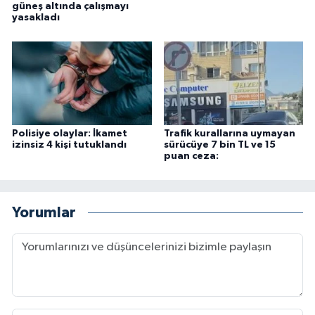
güneş altında çalışmayı
yasakladı
Polisiye olaylar: İkamet
Trafik kurallarına uymayan
izinsiz 4 kişi tutuklandı
sürücüye 7 bin TL ve 15
puan ceza:
Yorumlar